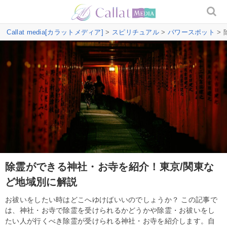
Callat media[カラットメディア]
>
スピリチュアル
>
パワースポット
>
除霊ができる神社・お寺を紹介！東京/関東な
ど地域別に解説
お祓いをしたい時はどこへゆけばいいのでしょうか？ この記事で
は、神社・お寺で除霊を受けられるかどうかや除霊・お祓いをし
たい人が行くべき除霊が受けられる神社・お寺を紹介します。自