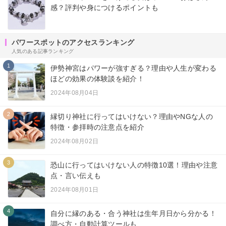
感？評判や身につけるポイントも
パワースポットのアクセスランキング
人気のある記事ランキング
1
伊勢神宮はパワーが強すぎる？理由や人生が変わる
ほどの効果の体験談を紹介！
2024年08月04日
2
縁切り神社に行ってはいけない？理由やNGな人の
特徴・参拝時の注意点を紹介
2024年08月02日
3
恐山に行ってはいけない人の特徴10選！理由や注意
点・言い伝えも
2024年08月01日
4
自分に縁のある・合う神社は生年月日から分かる！
調べ方・自動計算ツールも