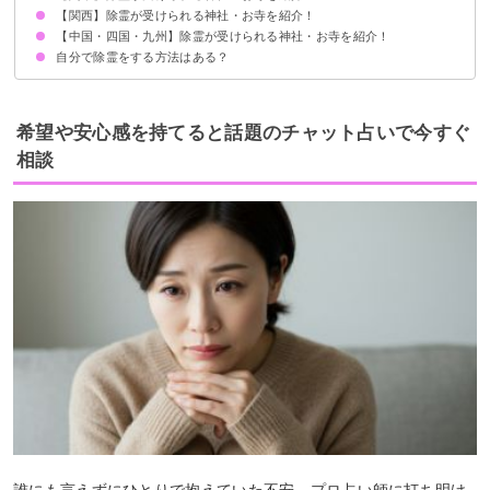
【関西】除霊が受けられる神社・お寺を紹介！
①三峯神社（埼玉県）
②日蓮宗 明玉山 長光寺（長野県）
③日光二荒山神社（栃木県）
【中国・四国・九州】除霊が受けられる神社・お寺を紹介！
① 真言宗 九龍山 永楽寺（兵庫県）
②晴明神社（京都府）
③天台宗 安泰山 大國寺（兵庫県）
自分で除霊をする方法はある？
①速谷神社（広島県）
②真言宗 別格本山 與田寺（香川県）
③太宰府天満宮（福岡県）
④石鎚神社（愛媛県）
⑤天台宗 雁回山 長寿寺 木原不動尊（熊本県）
①北海道護国神社（北海道）
②大臼山 道場院 善光寺（北海道）
③廣田神社（青森県）
④天津神大龍神宮（宮城県）
⑤賀茂神社（福井県）
神棚に塩とろうそくを灯しお願いする
お香を焚く
塩風呂に入る
希望や安心感を持てると話題のチャット占いで今すぐ
相談
誰にも言えずにひとりで抱えていた不安、プロ占い師に打ち明け