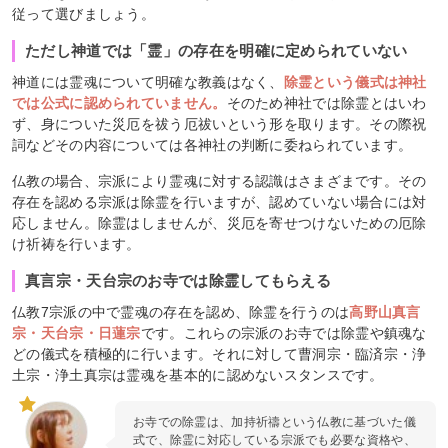
従って選びましょう。
ただし神道では「霊」の存在を明確に定められていない
神道には霊魂について明確な教義はなく、
除霊という儀式は神社
では公式に認められていません。
そのため神社では除霊とはいわ
ず、身についた災厄を祓う厄祓いという形を取ります。その際祝
詞などその内容については各神社の判断に委ねられています。
仏教の場合、宗派により霊魂に対する認識はさまざまです。その
存在を認める宗派は除霊を行いますが、認めていない場合には対
応しません。除霊はしませんが、災厄を寄せつけないための厄除
け祈祷を行います。
真言宗・天台宗のお寺では除霊してもらえる
仏教7宗派の中で霊魂の存在を認め、除霊を行うのは
高野山真言
宗・天台宗・日蓮宗
です。これらの宗派のお寺では除霊や鎮魂な
どの儀式を積極的に行います。それに対して曹洞宗・臨済宗・浄
土宗・浄土真宗は霊魂を基本的に認めないスタンスです。
お寺での除霊は、加持祈禱という仏教に基づいた儀
式で、除霊に対応している宗派でも必要な資格や、