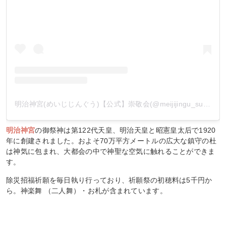
明治神宮(めいじじんぐう)【公式】崇敬会(@meijijingu_sukeikai)がシェアした投稿
明治神宮
の御祭神は第122代天皇、明治天皇と昭憲皇太后で1920
年に創建されました。およそ70万平方メートルの広大な鎮守の杜
は神気に包まれ、大都会の中で神聖な空気に触れることができま
す。
除災招福祈願を毎日執り行っており、祈願祭の初穂料は5千円か
ら。神楽舞 （二人舞）・お札が含まれています。