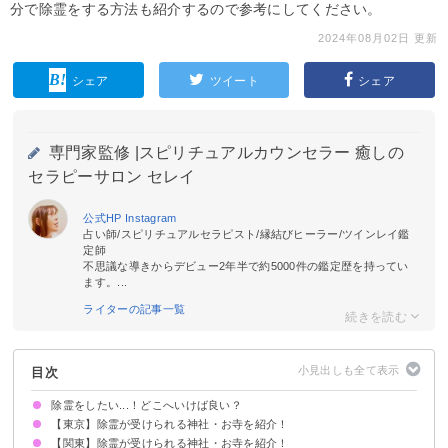
分で除霊をする方法も紹介するので参考にしてください。
2024年08月02日 更新
シェア
ツイート
シェア
専門家監修 |
スピリチュアルカウンセラー 癒しの
セラピーサロン セレイ
公式HP
Instagram
占い師/スピリチュアルセラピスト/縁結びヒーラー/ツインレイ鑑
定師
不思議な導きからデビュー2年半で約5000件の鑑定歴を持ってい
ます。...
ライターの記事一覧
目次
除霊をしたい...！どこへいけば良い？
【東京】除霊が受けられる神社・お寺を紹介！
基本的には神社・お寺でしてもらえる
ただし神道では「霊」の存在を明確に定められていない
真言宗・天台宗のお寺では除霊してもらえる
【関東】除霊が受けられる神社・お寺を紹介！
①明治神宮（千代田区）
②天光寺（西多摩郡）
③堀之内 妙法寺（杉並区）
④日枝神社（千代田区）
⑤築地波除神社（中央区）