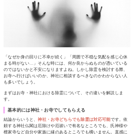
「なぜか身の回りに不幸が続く」「周囲で不穏な気配を感じ心休
まる時がない…」そんな時には、何か良からぬものが憑いている
のではないかと不安になりますよね。しかし除霊を検討する際、
お寺へ行けばいいのか、神社に相談するべきなのかわからない人
も多いでしょう。
まずはお寺・神社における除霊について、その違いを解説しま
す。
基本的には神社・お寺でしてもらえる
結論からいうと、
神社・お寺どちらでも除霊は対応可能
です。依
頼する神社仏閣は厄除けや厄祓いで有名なところでも、氏神様や
檀家寺など自分や家族に縁のあるところでも構いません。直感に