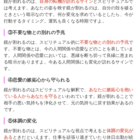
鏡が割れるのは、
自身の転機が訪れるサイン
とスピリチュアルで
は考えます。あなたの姿を映す鏡が割れるのは、自分の殻を破る
ときという暗示なのです。何か変化を求めているとしたら、今が
行動するタイミング。運気も良くなる時期ですよ。
③不要な物との別れの予兆
鏡が割れるのは、スピリチュアル的に
不要な物との別れの予兆
で
す。不要な物とは、今の人間関係や恋愛などのことを表していま
す。人間関係や恋愛においては、悪縁を断ち切って良縁に恵まれ
る暗示がありますよ。今ある人間関係にも変化が訪れるサインで
す。
④恋愛の嫉妬心から守られる
鏡が割れるのはスピリチュアルな解釈で、
あなたに嫉妬心を抱い
ている人からあなたを守る
といわれています。鏡が割れることで
相手の悪い気持ちを浄化させて、元の気持ちに戻す効果があるの
です。
⑤体調の変化
鏡が割れるのは、スピリチュアルな視点で考えると
体調の変化が
ある
ときだといえます。仕事を頑張り過ぎていたり休日出勤が続