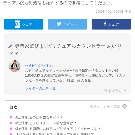
チュアル的な対処法も紹介するので参考にしてください。
2024年01月07日 更新
シェア
ツイート
シェア
専門家監修 |
スピリチュアルカウンセラー あいり
ママ
公式HP
X
YouTube
スピリチュアルメッセンジャー/ 前世鑑定士 / タロット占い師
1,800人以上の鑑定実績を持ち、龍神様・天使様など天界からのメ
ッセージを降ろしている。 雑誌「美人百花...
ライターの記事一覧
目次
鏡が割れるのは不吉なサイン？
鏡が割れるスピリチュアル的な意味は？
鏡が割れる恋愛におけるスピリチュアルメッセージは？
①自身の身代わりとして災厄を受けてくれた
②自身の転機が訪れるサイン
③不要な物との別れの予兆
④恋愛の嫉妬心から守られる
⑤体調の変化
⑥精神的な不調
状況によって意味が決まる
【状況別】鏡が割れるスピリチュアル的な意味は？
①相手との関係性の変化
②恋愛に対して思い切りのある行動の後押し
③プロポーズされる前触れ
④恋愛が進展するサイン