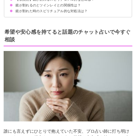
鏡が割れるのとツインレイとの関係性は？
鏡を落として割れるスピリチュアル的意味
鏡を踏んで割れたスピリチュアル的意味
ぶつかって鏡が割れるスピリチュアル的意味
鏡が割れた時のスピリチュアル的な対処法は？
①ツインレイとの出会いの予兆
②サイレント期間の終了
速やかに片付け壊れた鏡は使い続けない
おまじないをして処分する
開運効果のある鏡に新調する
希望や安心感を持てると話題のチャット占いで今すぐ
相談
誰にも言えずにひとりで抱えていた不安、プロ占い師に打ち明け