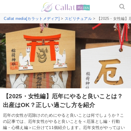
Callat media[カラットメディア]
>
スピリチュアル
> 【2025・女性
【2025・女性編】厄年にやると良いことは？
出産はOK？正しい過ごし方を紹介
厄年の女性が厄除けのためにやると良いことは何でしょうか？こ
の記事では、厄年女性がやると良いことを＜厄落とし編・行動
編・心構え編＞に分けて11個紹介します。厄年女性がやってはい