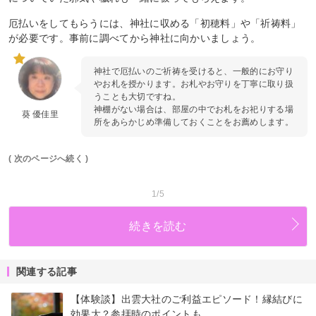
厄払いをしてもらうには、神社に収める「初穂料」や「祈祷料」
が必要です。事前に調べてから神社に向かいましょう。
神社で厄払いのご祈祷を受けると、一般的にお守り
やお札を授かります。お札やお守りを丁寧に取り扱
うことも大切ですね。
神棚がない場合は、部屋の中でお札をお祀りする場
葵 優佳里
所をあらかじめ準備しておくことをお薦めします。
( 次のページへ続く )
1/5
続きを読む
関連する記事
【体験談】出雲大社のご利益エピソード！縁結びに
効果大？参拝時のポイントも