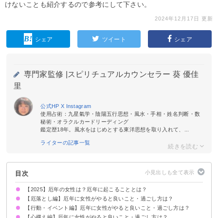
けないことも紹介するので参考にして下さい。
2024年12月17日 更新
シェア
ツイート
シェア
専門家監修 |
スピリチュアルカウンセラー 葵 優佳
里
公式HP
X
Instagram
使用占術：九星氣学・陰陽五行思想・風水・手相・姓名判断・数
秘術・オラクルカードリーディング
鑑定歴18年。風水をはじめとする東洋思想を取り入れて、...
ライターの記事一覧
目次
【2025】厄年の女性は？厄年に起こることとは？
【厄落とし編】厄年に女性がやると良いこと・過ごし方は？
一般的に厄年に起こること
【行動・イベント編】厄年に女性がやると良いこと・過ごし方は？
厄除・厄祓いを神社で受ける
吉方位に出かける
盛り塩をする
部屋の掃除をする
厄除けのパワーストーンを持つ
【心構え編】厄年に女性がやると良いこと・過ごし方は？
出産する
じっくり計画を練る
会食に招く
ストレスを溜めない習慣を作る