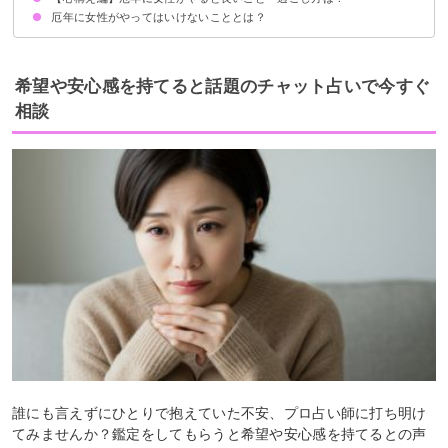
厄年に女性がやってはいけないこととは？
健康管理に注意する
周囲の人に親切にする
リラックスを心がけて過ごす
希望や安心感を持てると話題のチャット占いで今すぐ
相談
誰にも言えずにひとりで抱えていた不安、プロ占い師に打ち明け
てみませんか？鑑定をしてもらうと希望や安心感を持てるとの声