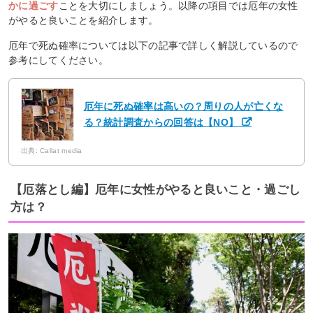
かに過ごす
ことを大切にしましょう。以降の項目では厄年の女性
がやると良いことを紹介します。
厄年で死ぬ確率については以下の記事で詳しく解説しているので
参考にしてください。
厄年に死ぬ確率は高いの？周りの人が亡くな
る？統計調査からの回答は【NO】
出典: Callat media
【厄落とし編】厄年に女性がやると良いこと・過ごし
方は？