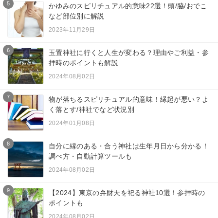
5
かゆみのスピリチュアル的意味22選！頭/脇/おでこ
など部位別に解説
2023年11月29日
6
玉置神社に行くと人生が変わる？理由やご利益・参
拝時のポイントも解説
2024年08月02日
7
物が落ちるスピリチュアル的意味！縁起が悪い？よ
く落とす/神社でなど状況別
2024年01月08日
8
自分に縁のある・合う神社は生年月日から分かる！
調べ方・自動計算ツールも
2024年08月02日
9
【2024】東京の弁財天を祀る神社10選！参拝時の
ポイントも
2024年08月02日