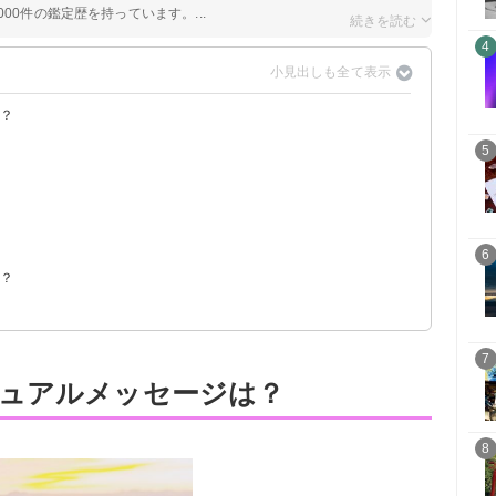
00件の鑑定歴を持っています。...
4
は？
5
6
は？
？
す
7
ュアルメッセージは？
8