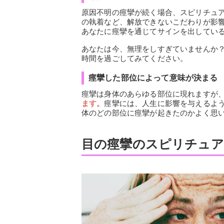
原因不明の痙攣が続く場合、スピリチュ
の執着など、解放できないこだわりが影
あなたに痙攣を通じてサインを出してい
あなたは今、無理をしすぎていませんか
時間を過ごしてみてください。
痙攣した部位によって意味が決まる
痙攣は身体のあらゆる部位に現れますが
ます。
痙攣には、人生に影響を与えるよ
体のどの部位に痙攣が起きたのかよく思
目の痙攣のスピリチュア