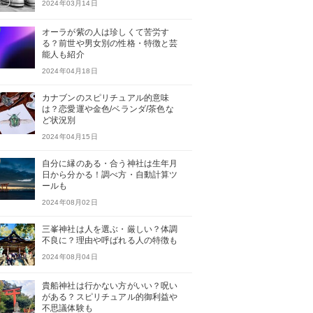
2024年03月14日
オーラが紫の人は珍しくて苦労す
る？前世や男女別の性格・特徴と芸
能人も紹介
2024年04月18日
カナブンのスピリチュアル的意味
は？恋愛運や金色/ベランダ/茶色な
ど状況別
2024年04月15日
自分に縁のある・合う神社は生年月
日から分かる！調べ方・自動計算ツ
ールも
2024年08月02日
三峯神社は人を選ぶ・厳しい？体調
不良に？理由や呼ばれる人の特徴も
2024年08月04日
貴船神社は行かない方がいい？呪い
がある？スピリチュアル的御利益や
不思議体験も