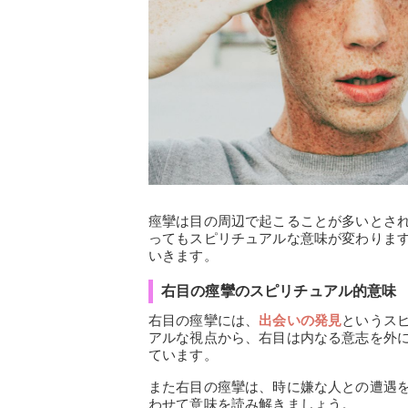
痙攣は目の周辺で起こることが多いとさ
ってもスピリチュアルな意味が変わりま
いきます。
右目の痙攣のスピリチュアル的意味
右目の痙攣には、
出会いの発見
というス
アルな視点から、右目は内なる意志を外
ています。
また右目の痙攣は、時に嫌な人との遭遇
わせて意味を読み解きましょう。