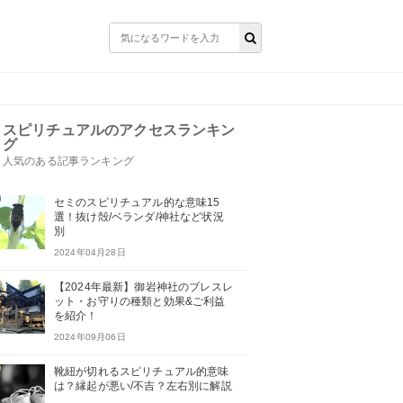
スピリチュアルのアクセスランキン
グ
人気のある記事ランキング
セミのスピリチュアル的な意味15
選！抜け殻/ベランダ/神社など状況
別
2024年04月28日
【2024年最新】御岩神社のブレスレ
ット・お守りの種類と効果&ご利益
を紹介！
2024年09月06日
靴紐が切れるスピリチュアル的意味
は？縁起が悪い/不吉？左右別に解説