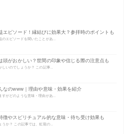
益エピソード！縁結びに効果大？参拝時のポイントも
のエピソードを聞いたことがあ...
は頭がおかしい？世間の印象や信じる際の注意点も
いのでしょうか？ この記事...
んなのwww｜理由や意味・効果を紹介
すがどのような意味・理由があ...
特徴やスピリチュアル的な意味・待ち受け効果も
か？ この記事では、虹龍の...