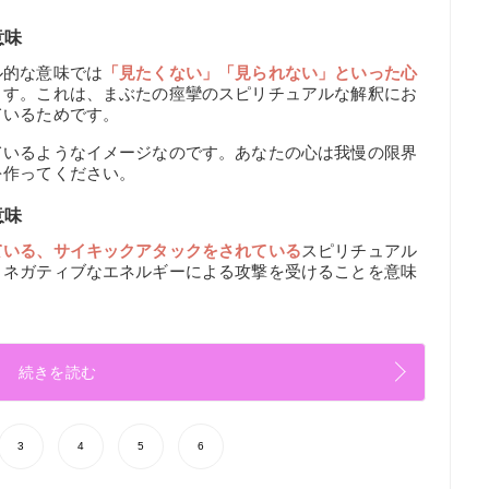
意味
ル的な意味では
「見たくない」「見られない」といった心
ます。これは、まぶたの痙攣のスピリチュアルな解釈にお
ているためです。
ているようなイメージなのです。あなたの心は我慢の限界
を作ってください。
意味
ている、サイキックアタックをされている
スピリチュアル
、ネガティブなエネルギーによる攻撃を受けることを意味
続きを読む
3
4
5
6