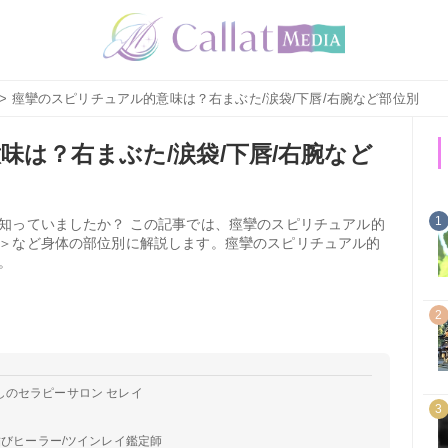
> 痙攣のスピリチュアル的意味は？右まぶた/涙袋/下唇/右腕など部位別
味は？右まぶた/涙袋/下唇/右腕など
1
知っていましたか？ この記事では、痙攣のスピリチュアル的
＞など身体の部位別に解説します。痙攣のスピリチュアル的
。
2
しのセラピーサロン セレイ
3
結びヒーラー/ツインレイ鑑定師