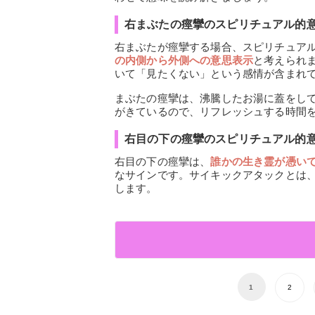
右まぶたの痙攣のスピリチュアル的
右まぶたが痙攣する場合、スピリチュア
の内側から外側への意思表示
と考えられ
いて「見たくない」という感情が含まれ
まぶたの痙攣は、沸騰したお湯に蓋をし
がきているので、リフレッシュする時間
右目の下の痙攣のスピリチュアル的
右目の下の痙攣は、
誰かの生き霊が憑い
なサインです。サイキックアタックとは
します。
1
2