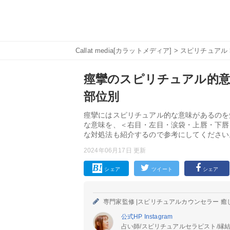
Callat media[カラットメディア]
>
スピリチュアル
痙攣のスピリチュアル的意
部位別
痙攣にはスピリチュアル的な意味があるのを
な意味を、＜右目・左目・涙袋・上唇・下唇
な対処法も紹介するので参考にしてください
2024年06月17日 更新
シェア
ツイート
シェア
専門家監修 |
スピリチュアルカウンセラー 癒
公式HP
Instagram
占い師/スピリチュアルセラピスト/縁