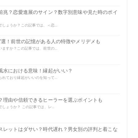
前兆？恋愛進展のサイン？数字別意味や見た時のポイ
しょうか？この記事では、＜恋...
7選！前世の記憶がある人の特徴やメリデメも
ますか？この記事では、前世の...
風水における意味！縁起がいい？
れており縁起がいいのを知って...
？理由や信頼できるヒーラーを選ぶポイントも
ょうか？ この記事では、レ...
スレットはダサい？時代遅れ？男女別の評判と着こな