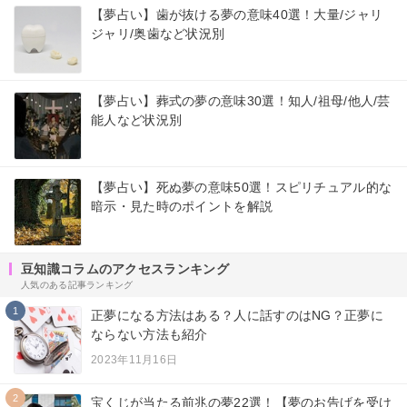
【夢占い】歯が抜ける夢の意味40選！大量/ジャリ
ジャリ/奥歯など状況別
【夢占い】葬式の夢の意味30選！知人/祖母/他人/芸
能人など状況別
【夢占い】死ぬ夢の意味50選！スピリチュアル的な
暗示・見た時のポイントを解説
豆知識コラムのアクセスランキング
人気のある記事ランキング
1
正夢になる方法はある？人に話すのはNG？正夢に
ならない方法も紹介
2023年11月16日
2
宝くじが当たる前兆の夢22選！【夢のお告げを受け