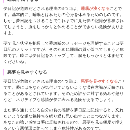
夢日記が危険だとされる理由の3つ目は、
睡眠が浅くなる
ことで
す。基本的に、睡眠とは私たちの心身を休めるためのものです。
しかし夢日記をつけることでこれまでに見た夢の記憶が蓄積され
てしまうと、脳をしっかりと休めることができない危険がありま
すよ。
夢で見た状況を把握して夢診断のメッセージを理解することは夢
日記のメリットですが、そのために睡眠の質が落ちてしまうと危
険です。時には夢日記をストップして、脳をしっかりと休ませて
くださいね。
悪夢を見やすくなる
夢日記が危険だとされる理由の4つ目は、
悪夢を見やすくなる
こと
です。夢にはあなたが気付いていないような潜在意識が反映され
ることがあるとされています。そのため誰かに対する妬みや怒り
など、ネガティブな感情が夢に表れる危険があるでしょう。
また夢を通じて知る自分の負の感情を夢日記に記録すると、忘れ
たいような嫌な気持ちを繰り返し思い出すことにつながります。
あなたの強い感情は夢に反映されるので、悪夢を見る頻度が増え
るという悪循環に陥ってしまう危険性があるのです。