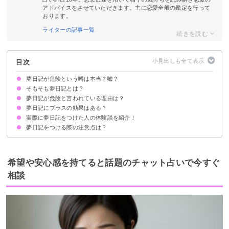
アドバイスをさせていただきます。主に恋愛全般の鑑定を行って
おります。
ライターの記事一覧
目次
夢日記が危険という噂は本当？嘘？
そもそも夢日記とは？
夢日記が危険と言われている理由は？
夢日記にプラスの効果はある？
夢と現実の区別がつかなくなる
夢でのトラウマを忘れられなくなる
睡眠が浅くなる
悪夢を見やすくなる
過度な自己分析ができてしまう
実際に夢日記をつけた人の体験談を紹介！
明晰夢を見やすくなる
記憶力や集中力が向上する
夢分析をしやすくなる
夢日記をつける際の注意点は？
①夢日記をつけることで悪夢を見る回数が減った
②夢日記をつけることで同じ夢を見られるようになった
③夢日記を通じて悩みを解消できるようになった
①なるべくいい夢だけつけるようにする
②ネガティブ思考や精神的に不安定な人はつけるのを控える
③睡眠不足や悪夢を印象的に感じたらつけるのをやめる
希望や安心感を持てると話題のチャット占いで今すぐ
相談