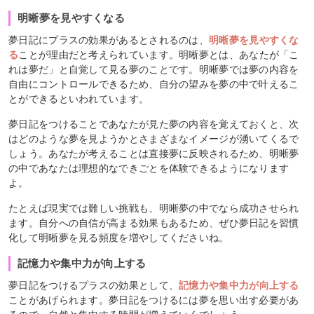
明晰夢を見やすくなる
夢日記にプラスの効果があるとされるのは、
明晰夢を見やすくな
る
ことが理由だと考えられています。明晰夢とは、あなたが「こ
れは夢だ」と自覚して見る夢のことです。明晰夢では夢の内容を
自由にコントロールできるため、自分の望みを夢の中で叶えるこ
とができるといわれています。
夢日記をつけることであなたが見た夢の内容を覚えておくと、次
はどのような夢を見ようかとさまざまなイメージが湧いてくるで
しょう。あなたが考えることは直接夢に反映されるため、明晰夢
の中であなたは理想的なできごとを体験できるようになります
よ。
たとえば現実では難しい挑戦も、明晰夢の中でなら成功させられ
ます。自分への自信が高まる効果もあるため、ぜひ夢日記を習慣
化して明晰夢を見る頻度を増やしてくださいね。
記憶力や集中力が向上する
夢日記をつけるプラスの効果として、
記憶力や集中力が向上する
ことがあげられます。夢日記をつけるには夢を思い出す必要があ