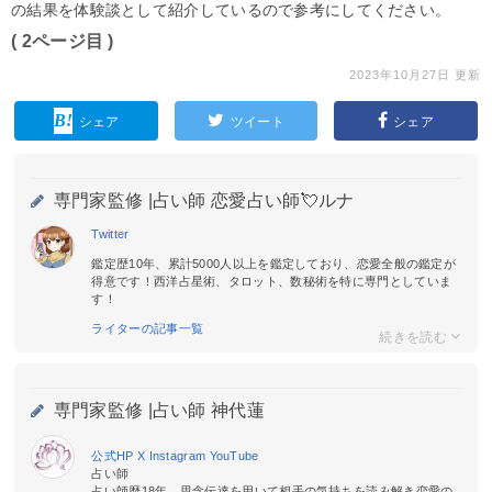
の結果を体験談として紹介しているので参考にしてください。
( 2ページ目 )
2023年10月27日 更新
シェア
ツイート
シェア
専門家監修 |
占い師 恋愛占い師💘ルナ
Twitter
鑑定歴10年、累計5000人以上を鑑定しており、恋愛全般の鑑定が
得意です！西洋占星術、タロット、数秘術を特に専門としていま
す！
ライターの記事一覧
専門家監修 |
占い師 神代蓮
公式HP
X
Instagram
YouTube
占い師
占い師歴18年。思念伝達を用いて相手の気持ちを読み解き恋愛の