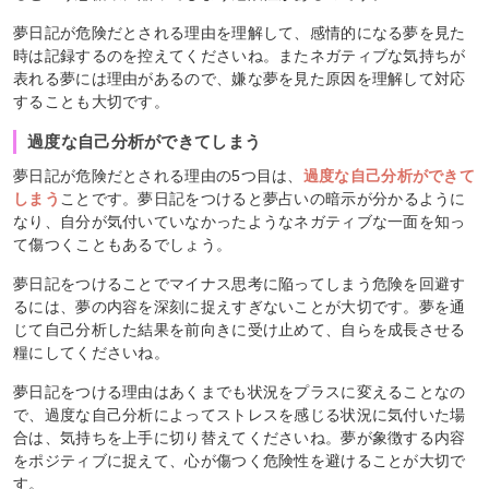
夢日記が危険だとされる理由を理解して、感情的になる夢を見た
時は記録するのを控えてくださいね。またネガティブな気持ちが
表れる夢には理由があるので、嫌な夢を見た原因を理解して対応
することも大切です。
過度な自己分析ができてしまう
夢日記が危険だとされる理由の5つ目は、
過度な自己分析ができて
しまう
ことです。夢日記をつけると夢占いの暗示が分かるように
なり、自分が気付いていなかったようなネガティブな一面を知っ
て傷つくこともあるでしょう。
夢日記をつけることでマイナス思考に陥ってしまう危険を回避す
るには、夢の内容を深刻に捉えすぎないことが大切です。夢を通
じて自己分析した結果を前向きに受け止めて、自らを成長させる
糧にしてくださいね。
夢日記をつける理由はあくまでも状況をプラスに変えることなの
で、過度な自己分析によってストレスを感じる状況に気付いた場
合は、気持ちを上手に切り替えてくださいね。夢が象徴する内容
をポジティブに捉えて、心が傷つく危険性を避けることが大切で
す。