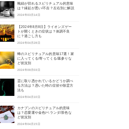
靴紐が切れるスピリチュアル的意味
は？縁起が悪い/不吉？左右別に解説
2024年03月14日
【2024年8月8日】ライオンズゲー
トが開くときの症状は？体調不良
に？過ごし方も
2024年04月28日
蜂のスピリチュアル的意味17選！家
に入ってくる/寄ってくる/墓参りな
ど状況別
2024年09月03日
霊に取り憑かれているかどうか調べ
る方法は？憑いた時の症状や除霊方
法も
2024年04月10日
カナブンのスピリチュアル的意味
は？恋愛運や金色/ベランダ/茶色な
ど状況別
2024年04月15日