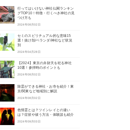
行ってはいけない神社仏閣ランキン
グTOP10！特徴・行くべき神社の見
つけ方も
2024年08月02日
セミのスピリチュアル的な意味15
選！抜け殻/ベランダ/神社など状況
別
2024年04月28日
【2024】東京の弁財天を祀る神社
10選！参拝時のポイントも
2024年08月02日
除霊ができる神社・お寺を紹介！東
京/関東など地域別に解説
2024年08月02日
色情霊とは？ツインレイとの違い
は？症状や祓う方法・体験談も紹介
2024年09月03日