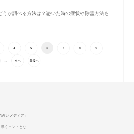
どうか調べる方法は？憑いた時の症状や除霊方法も
4
5
6
7
8
9
...
次へ
最後へ
ための占いメディア」
に導くヒントとな