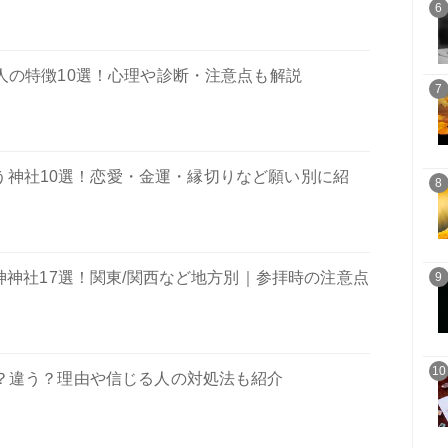
6
人の特徴10選！心理や診断・注意点も解説
7
う神社10選！恋愛・金運・縁切りなど願い別に紹
8
神社17選！関東/関西など地方別｜参拝時の注意点
9
10
？違う？理由や信じる人の対処法も紹介