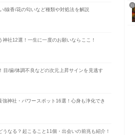
11
い/線香/花の匂いなど種類や対処法を解説
う神社12選！一生に一度のお願いならここ！
！目/歯/体調不良などの次元上昇サインを見逃す
最強神社・パワースポット16選！心身も浄化でき
どうなる？起こること11個・出会いの前兆も紹介！