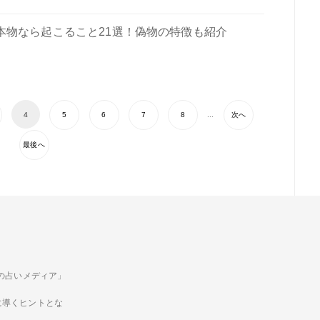
本物なら起こること21選！偽物の特徴も紹介
4
5
6
7
8
...
次へ
最後へ
ための占いメディア」
に導くヒントとな