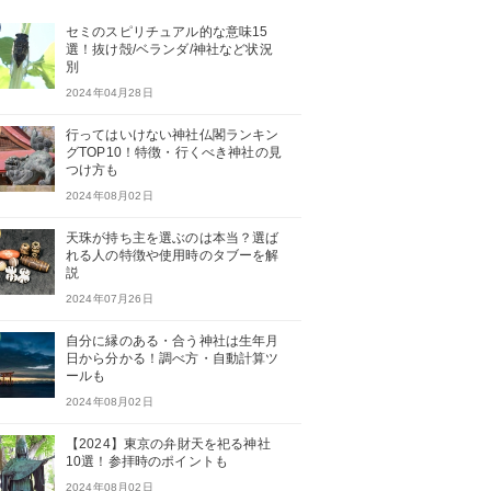
セミのスピリチュアル的な意味15
選！抜け殻/ベランダ/神社など状況
別
2024年04月28日
行ってはいけない神社仏閣ランキン
グTOP10！特徴・行くべき神社の見
つけ方も
2024年08月02日
天珠が持ち主を選ぶのは本当？選ば
れる人の特徴や使用時のタブーを解
説
2024年07月26日
自分に縁のある・合う神社は生年月
日から分かる！調べ方・自動計算ツ
ールも
2024年08月02日
【2024】東京の弁財天を祀る神社
10選！参拝時のポイントも
2024年08月02日