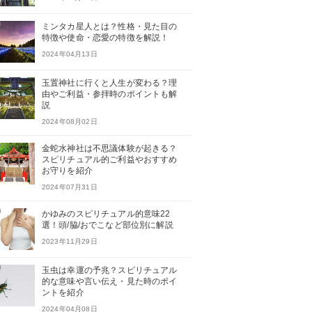
ミンタカ星人とは？性格・見た目の
特徴や使命・恋愛の特徴を解説！
2024年04月13日
玉置神社に行くと人生が変わる？理
由やご利益・参拝時のポイントも解
説
2024年08月02日
金蛇水神社は不思議体験が起きる？
スピリチュアル的ご利益やおすすめ
お守りを紹介
2024年07月31日
かゆみのスピリチュアル的意味22
選！頭/脇/おでこなど部位別に解説
2023年11月29日
玉虫は幸運の予兆？スピリチュアル
的な意味や言い伝え・見た時のポイ
ントを紹介
2024年04月08日