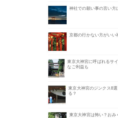
神社での願い事の言い方
京都の行かない方がいい
東京大神宮に呼ばれるサ
なご利益も
東京大神宮のジンクス8
る？
東京大神宮は怖い？おみ