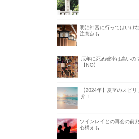
明治神宮に行ってはいけ
注意点も
厄年に死ぬ確率は高いの
【NO】
【2024年】夏至のスピ
介！
ツインレイとの再会の前兆
心構えも