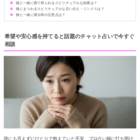
猫と一緒に寝て得られるスピリチュアルな効果は？
猫が足元で寝る場合
猫が腕枕で寝る場合
猫が顔の近くで寝る場合
猫がお腹の上で寝る場合
猫にまつわるスピリチュアルな言い伝え・ジンクスは？
幸福感
魂の浄化
幸運を呼び寄せる
鋭い感覚
邪気祓い
波動の安定
猫と一緒に寝る時の注意点は？
猫は飼い主を選ぶ
猫は神様の遣いである
野良猫が玄関にいたら幸運が訪れるサイン
密着しすぎない
衛生環境に気を付ける
近くに猫用のトイレを準備しておく
希望や安心感を持てると話題のチャット占いで今すぐ
相談
誰にも言えずにひとりで抱えていた不安、プロ占い師に打ち明け