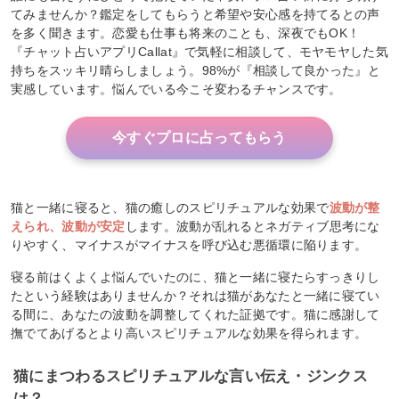
てみませんか？鑑定をしてもらうと希望や安心感を持てるとの声
を多く聞きます。恋愛も仕事も将来のことも、深夜でもOK！
『チャット占いアプリCallat』で気軽に相談して、モヤモヤした気
持ちをスッキリ晴らしましょう。98%が『相談して良かった』と
実感しています。悩んでいる今こそ変わるチャンスです。
今すぐプロに占ってもらう
猫と一緒に寝ると、猫の癒しのスピリチュアルな効果で
波動が整
えられ、波動が安定
します。波動が乱れるとネガティブ思考にな
りやすく、マイナスがマイナスを呼び込む悪循環に陥ります。
寝る前はくよくよ悩んでいたのに、猫と一緒に寝たらすっきりし
たという経験はありませんか？それは猫があなたと一緒に寝てい
る間に、あなたの波動を調整してくれた証拠です。猫に感謝して
撫でてあげるとより高いスピリチュアルな効果を得られます。
猫にまつわるスピリチュアルな言い伝え・ジンクス
は？