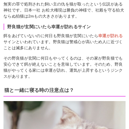
無実の罪で処刑された飼い主の仇を猫が取ったという伝説がある
神社です。日本一社 お松大権現は勝負の神様で、社殿を守る狛犬
ならぬ狛猫は2mもの大きさがあります。
野良猫が玄関にいたら幸運が訪れるサイン
餌をあげていないのに何日も野良猫が玄関にいたら
幸運が訪れる
サインといわれています。野良猫は警戒心が高いため人に近づく
ことは滅多にありません。
その野良猫が玄関に何日もやってくるのは、その家が野良猫でも
安心できて餌が絶えないことを意味しています。そのため、野良
猫がやってくる家には幸運が訪れ、運気が上昇するというジンク
スがあります。
猫と一緒に寝る時の注意点は？