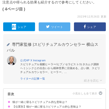
注意点や得られる効果も紹介するので参考にしてください。
( 4ページ目 )
2023年12月26日 更新
シェア
ツイート
シェア
専門家監修 |
スピリチュアルカウンセラー 横山ス
バル
公式HP
X
Instagram
スピリチュアル覚醒ヒーラー/ヒプノセラピスト/カタカムナ講師
ヘミシンクとの出合いから精神世界に目覚める。占い師、スピリ
チュアルカウンセラー、ヒーラー、...
ライターの記事一覧
目次
猫が一緒に寝るスピリチュアル的な意味は？
【位置別】猫が一緒に寝るスピリチュアル的な意味は？
①癒しをもたらそうとしている
②仲間だと伝えている
③守ろうと思われている
④あなたとの波動が合っている
⑤近づく邪気を祓おうとしている
⑥神様からのメッセージを伝えている