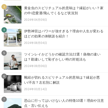
3
黄金虫のスピリチュアル的意味は？縁起がいい？家
の中/恋愛運/飛んでくるなど状況別
2024年04月09日
4
伊勢神宮はパワーが強すぎる？理由や人生が変わる
ほどの効果の体験談を紹介！
2024年08月04日
5
ツインレイかどうかの確認方法22選！偽物の違い
は？勘違いして恥ずかしい時の対処法も
2024年09月06日
6
靴紐が切れるスピリチュアル的意味は？縁起が悪
い/不吉？左右別に解説
2024年03月14日
7
恐山に行ってはいけない人の特徴10選！理由や注意
点・言い伝えも