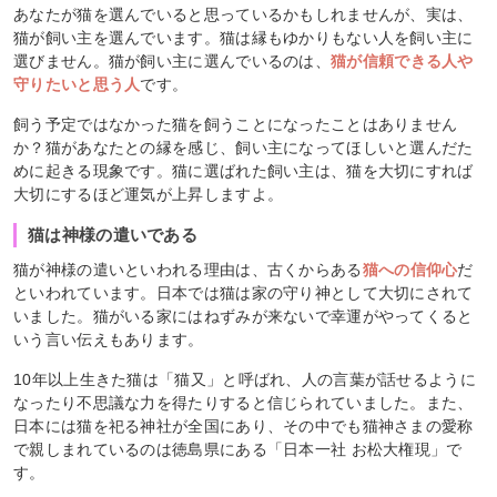
あなたが猫を選んでいると思っているかもしれませんが、実は、
猫が飼い主を選んでいます。猫は縁もゆかりもない人を飼い主に
選びません。猫が飼い主に選んでいるのは、
猫が信頼できる人や
守りたいと思う人
です。
飼う予定ではなかった猫を飼うことになったことはありません
か？猫があなたとの縁を感じ、飼い主になってほしいと選んだた
めに起きる現象です。猫に選ばれた飼い主は、猫を大切にすれば
大切にするほど運気が上昇しますよ。
猫は神様の遣いである
猫が神様の遣いといわれる理由は、古くからある
猫への信仰心
だ
といわれています。日本では猫は家の守り神として大切にされて
いました。猫がいる家にはねずみが来ないで幸運がやってくると
いう言い伝えもあります。
10年以上生きた猫は「猫又」と呼ばれ、人の言葉が話せるように
なったり不思議な力を得たりすると信じられていました。また、
日本には猫を祀る神社が全国にあり、その中でも猫神さまの愛称
で親しまれているのは徳島県にある「日本一社 お松大権現」で
す。