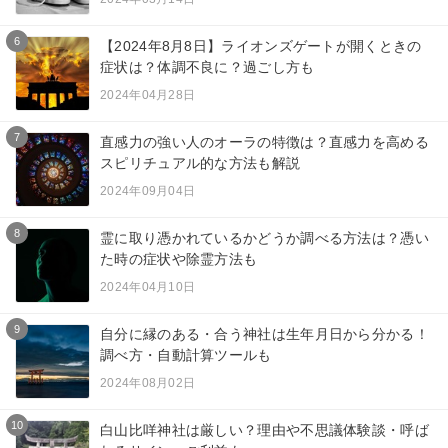
6
【2024年8月8日】ライオンズゲートが開くときの
症状は？体調不良に？過ごし方も
2024年04月28日
7
直感力の強い人のオーラの特徴は？直感力を高める
スピリチュアル的な方法も解説
2024年09月04日
8
霊に取り憑かれているかどうか調べる方法は？憑い
た時の症状や除霊方法も
2024年04月10日
9
自分に縁のある・合う神社は生年月日から分かる！
調べ方・自動計算ツールも
2024年08月02日
10
白山比咩神社は厳しい？理由や不思議体験談・呼ば