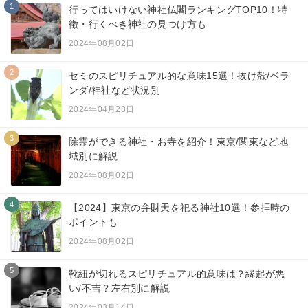
1
行ってはいけない神社仏閣ランキングTOP10！特
徴・行くべき神社の見つけ方も
2024年08月02日
2
セミのスピリチュアル的な意味15選！抜け殻/ベラ
ンダ/神社など状況別
2024年04月28日
3
除霊ができる神社・お寺を紹介！東京/関東など地
域別に解説
2024年08月02日
4
【2024】東京の弁財天を祀る神社10選！参拝時の
ポイントも
2024年08月02日
5
靴紐が切れるスピリチュアル的意味は？縁起が悪
い/不吉？左右別に解説
2024年03月14日