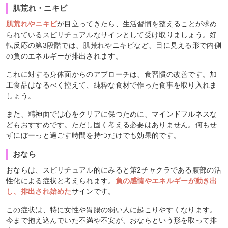
肌荒れ・ニキビ
肌荒れやニキビ
が目立ってきたら、生活習慣を整えることが求め
られているスピリチュアルなサインとして受け取りましょう。好
転反応の第3段階では、肌荒れやニキビなど、目に見える形で内側
の負のエネルギーが排出されます。
これに対する身体面からのアプローチは、食習慣の改善です。加
工食品はなるべく控えて、純粋な食材で作った食事を取り入れま
しょう。
また、精神面では心をクリアに保つために、マインドフルネスな
どもおすすめです。ただし固く考える必要はありません。何もせ
ずにぼーっと過ごす時間を持つだけでも効果的です。
おなら
おならは、スピリチュアル的にみると第2チャクラである腹部の活
性化による症状と考えられます。
負の感情やエネルギーが動き出
し、排出され始めた
サインです。
この症状は、特に女性や胃腸の弱い人に起こりやすくなります。
今まで抱え込んでいた不満や不安が、おならという形を取って排