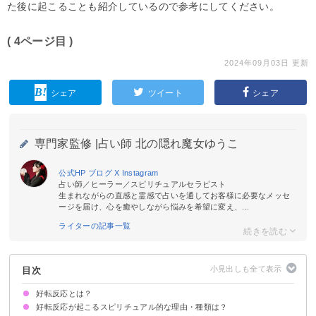
た後に起こることも紹介しているので参考にしてください。
( 4ページ目 )
2024年09月03日 更新
シェア
ツイート
シェア
専門家監修 |
占い師 北の隠れ魔女ゆうこ
公式HP
ブログ
X
Instagram
占い師／ヒーラー／スピリチュアルセラピスト
生まれながらの直感と霊感で占いを通してお客様に必要なメッセ
ージを届け、心を癒やしながら悩みを希望に変え、...
ライターの記事一覧
目次
好転反応とは？
好転反応が起こるスピリチュアル的な理由・種類は？