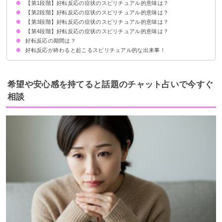
【第1段階】好転反応の症状のスピリチュアル的意味は？
①負のエネルギーの浄化に伴う好転反応
②潜在意識の書き換えに伴う好転反応
③波動の上昇に伴う好転反応
【第2段階】好転反応の症状のスピリチュアル的意味は？
眠気
だるい・体調不良
肩こり
腰痛
【第3段階】好転反応の症状のスピリチュアル的意味は？
かゆみ
耳鳴り
不安定な精神状態
【第4段階】好転反応の症状のスピリチュアル的意味は？
肌荒れ・ニキビ
おなら
環境の変化
好転反応の期間は？
頭痛
嘔吐・吐き気
腹痛
発熱
好転反応が終わると起こるスピリチュアル的な出来事！
通常2〜3日で症状は回復する
次元が上昇する
願望実現
意識が広がり幸せに向かう
希望や安心感を持てると話題のチャット占いで今すぐ
相談