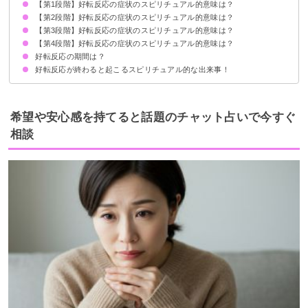
【第1段階】好転反応の症状のスピリチュアル的意味は？
①負のエネルギーの浄化に伴う好転反応
②潜在意識の書き換えに伴う好転反応
③波動の上昇に伴う好転反応
【第2段階】好転反応の症状のスピリチュアル的意味は？
眠気
だるい・体調不良
肩こり
腰痛
【第3段階】好転反応の症状のスピリチュアル的意味は？
かゆみ
耳鳴り
不安定な精神状態
【第4段階】好転反応の症状のスピリチュアル的意味は？
肌荒れ・ニキビ
おなら
環境の変化
好転反応の期間は？
頭痛
嘔吐・吐き気
腹痛
発熱
好転反応が終わると起こるスピリチュアル的な出来事！
通常2〜3日で症状は回復する
次元が上昇する
願望実現
意識が広がり幸せに向かう
希望や安心感を持てると話題のチャット占いで今すぐ
相談