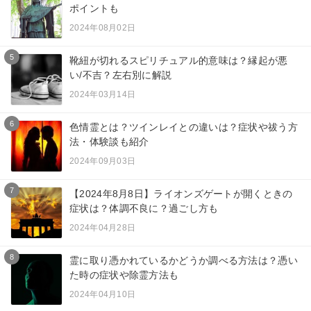
ポイントも
2024年08月02日
5
靴紐が切れるスピリチュアル的意味は？縁起が悪
い/不吉？左右別に解説
2024年03月14日
6
色情霊とは？ツインレイとの違いは？症状や祓う方
法・体験談も紹介
2024年09月03日
7
【2024年8月8日】ライオンズゲートが開くときの
症状は？体調不良に？過ごし方も
2024年04月28日
8
霊に取り憑かれているかどうか調べる方法は？憑い
た時の症状や除霊方法も
2024年04月10日