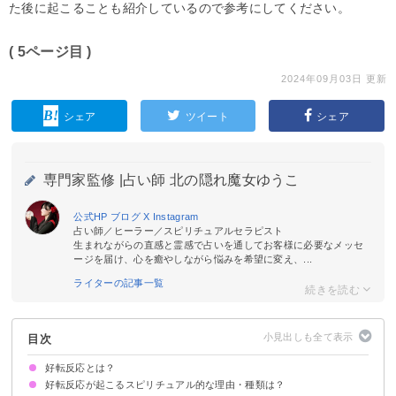
た後に起こることも紹介しているので参考にしてください。
( 5ページ目 )
2024年09月03日 更新
シェア
ツイート
シェア
専門家監修 |
占い師 北の隠れ魔女ゆうこ
公式HP
ブログ
X
Instagram
占い師／ヒーラー／スピリチュアルセラピスト
生まれながらの直感と霊感で占いを通してお客様に必要なメッセ
ージを届け、心を癒やしながら悩みを希望に変え、...
ライターの記事一覧
目次
好転反応とは？
好転反応が起こるスピリチュアル的な理由・種類は？