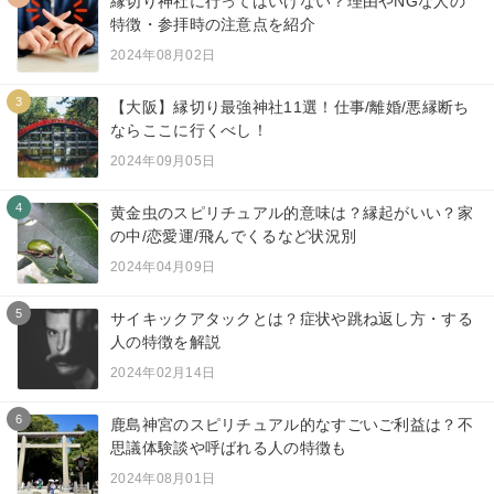
縁切り神社に行ってはいけない？理由やNGな人の
特徴・参拝時の注意点を紹介
2024年08月02日
3
【大阪】縁切り最強神社11選！仕事/離婚/悪縁断ち
ならここに行くべし！
2024年09月05日
4
黄金虫のスピリチュアル的意味は？縁起がいい？家
の中/恋愛運/飛んでくるなど状況別
2024年04月09日
5
サイキックアタックとは？症状や跳ね返し方・する
人の特徴を解説
2024年02月14日
6
鹿島神宮のスピリチュアル的なすごいご利益は？不
思議体験談や呼ばれる人の特徴も
2024年08月01日