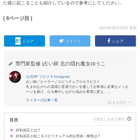
た後に起こることも紹介しているので参考にしてください。
( 6ページ目 )
2024年09月03日 更新
シェア
ツイート
シェア
専門家監修 |
占い師 北の隠れ魔女ゆうこ
公式HP
ブログ
X
Instagram
占い師／ヒーラー／スピリチュアルセラピスト
生まれながらの直感と霊感で占いを通してお客様に必要なメッセ
ージを届け、心を癒やしながら悩みを希望に変え、...
ライターの記事一覧
目次
好転反応とは？
好転反応が起こるスピリチュアル的な理由・種類は？