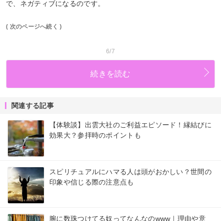
で、ネガティブになるのです。
( 次のページへ続く )
6/7
続きを読む
関連する記事
【体験談】出雲大社のご利益エピソード！縁結びに
効果大？参拝時のポイントも
スピリチュアルにハマる人は頭がおかしい？世間の
印象や信じる際の注意点も
腕に数珠つけてる奴ってなんなのwww｜理由や意