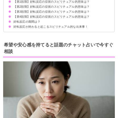
【第1段階】好転反応の症状のスピリチュアル的意味は？
①負のエネルギーの浄化に伴う好転反応
②潜在意識の書き換えに伴う好転反応
③波動の上昇に伴う好転反応
【第2段階】好転反応の症状のスピリチュアル的意味は？
眠気
だるい・体調不良
肩こり
腰痛
【第3段階】好転反応の症状のスピリチュアル的意味は？
かゆみ
耳鳴り
不安定な精神状態
【第4段階】好転反応の症状のスピリチュアル的意味は？
肌荒れ・ニキビ
おなら
環境の変化
好転反応の期間は？
頭痛
嘔吐・吐き気
腹痛
発熱
好転反応が終わると起こるスピリチュアル的な出来事！
通常2〜3日で症状は回復する
次元が上昇する
願望実現
意識が広がり幸せに向かう
希望や安心感を持てると話題のチャット占いで今すぐ
相談