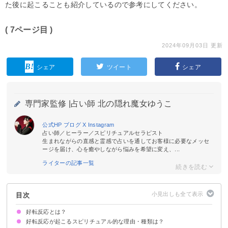
た後に起こることも紹介しているので参考にしてください。
( 7ページ目 )
2024年09月03日 更新
シェア
ツイート
シェア
専門家監修 |
占い師 北の隠れ魔女ゆうこ
公式HP
ブログ
X
Instagram
占い師／ヒーラー／スピリチュアルセラピスト
生まれながらの直感と霊感で占いを通してお客様に必要なメッセ
ージを届け、心を癒やしながら悩みを希望に変え、...
ライターの記事一覧
目次
好転反応とは？
好転反応が起こるスピリチュアル的な理由・種類は？