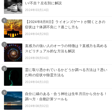
い/不吉？左右別に解説
2024年03月14日
6
【2024年8月8日】ライオンズゲートが開くときの
症状は？体調不良に？過ごし方も
2024年04月28日
7
直感力の強い人のオーラの特徴は？直感力を高める
スピリチュアル的な方法も解説
2024年09月04日
8
霊に取り憑かれているかどうか調べる方法は？憑い
た時の症状や除霊方法も
2024年04月10日
9
自分に縁のある・合う神社は生年月日から分かる！
調べ方・自動計算ツールも
2024年08月02日