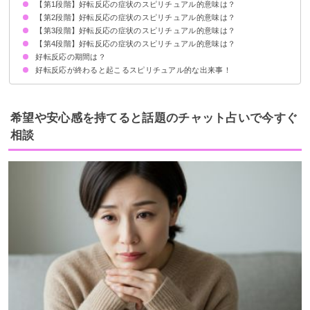
【第1段階】好転反応の症状のスピリチュアル的意味は？
①負のエネルギーの浄化に伴う好転反応
②潜在意識の書き換えに伴う好転反応
③波動の上昇に伴う好転反応
【第2段階】好転反応の症状のスピリチュアル的意味は？
眠気
だるい・体調不良
肩こり
腰痛
【第3段階】好転反応の症状のスピリチュアル的意味は？
かゆみ
耳鳴り
不安定な精神状態
【第4段階】好転反応の症状のスピリチュアル的意味は？
肌荒れ・ニキビ
おなら
環境の変化
好転反応の期間は？
頭痛
嘔吐・吐き気
腹痛
発熱
好転反応が終わると起こるスピリチュアル的な出来事！
通常2〜3日で症状は回復する
次元が上昇する
願望実現
意識が広がり幸せに向かう
希望や安心感を持てると話題のチャット占いで今すぐ
相談