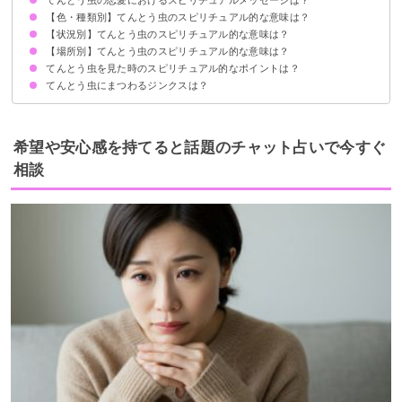
【色・種類別】てんとう虫のスピリチュアル的な意味は？
恋愛運UP
運命の出会いの予兆
【状況別】てんとう虫のスピリチュアル的な意味は？
キイロテントウムシのスピリチュアル的意味
黒テントウムシのスピリチュアル的意味
フタホシテントウのスピリチュアル的意味
ナナホシテントウのスピリチュアル的意味
ハートの模様のてんとう虫のスピリチュアル的意味
てんとう虫の幼虫のスピリチュアル的意味
【場所別】てんとう虫のスピリチュアル的な意味は？
てんとう虫が体に止まるスピリチュアル的意味
てんとう虫を逃がすスピリチュアル的意味
てんとう虫が大量発生するスピリチュアル的意味
てんとう虫の死骸のスピリチュアル的意味
てんとう虫をよく見る時のスピリチュアル的意味
てんとう虫が頭にとまるスピリチュアル的意味
てんとう虫が足にとまるスピリチュアル的意味
てんとう虫が交尾しているスピリチュアル的意味
てんとう虫が病気の人の体にとまるスピリチュアル的意味
てんとう虫の夢を見るスピリチュアル的意味
2匹のてんとう虫を見るスピリチュアル的意味
てんとう虫を見た時のスピリチュアル的なポイントは？
神社でてんとう虫を見るスピリチュアル的意味
お墓参りでてんとう虫を見るスピリチュアル的意味
てんとう虫が家の中に入ってくるスピリチュアル的意味
てんとう虫が窓に止まっているスピリチュアル的意味
てんとう虫にまつわるジンクスは？
見たら無理に捕まえない
前向きにやりたいことに挑戦する
死者の生まれ変わり
願い事をすると叶う
希望や安心感を持てると話題のチャット占いで今すぐ
相談