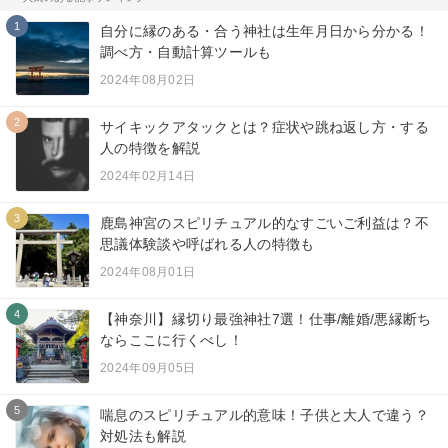
1
自分に縁のある・合う神社は生年月日から分かる！
調べ方・自動計算ツールも
2024年08月02日
2
サイキックアタックとは？症状や跳ね返し方・する
人の特徴を解説
2024年02月14日
3
鹿島神宮のスピリチュアル的なすごいご利益は？不
思議体験談や呼ばれる人の特徴も
2024年08月01日
4
【神奈川】縁切り最強神社7選！仕事/離婚/悪縁断ち
ならここに行くべし！
2024年09月05日
5
喘息のスピリチュアル的意味！子供と大人で違う？
対処法も解説