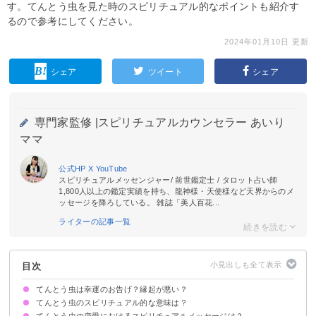
す。てんとう虫を見た時のスピリチュアル的なポイントも紹介す
るので参考にしてください。
2024年01月10日 更新
シェア
ツイート
シェア
専門家監修 |
スピリチュアルカウンセラー あいり
ママ
公式HP
X
YouTube
スピリチュアルメッセンジャー/ 前世鑑定士 / タロット占い師
1,800人以上の鑑定実績を持ち、龍神様・天使様など天界からのメ
ッセージを降ろしている。 雑誌「美人百花...
ライターの記事一覧
目次
てんとう虫は幸運のお告げ？縁起が悪い？
てんとう虫のスピリチュアル的な意味は？
てんとう虫の恋愛におけるスピリチュアルメッセージは？
①幸運の予兆
②聖母マリア様の使い
③邪気を払う
④太陽の神様の使い
⑤豊作のシンボル
状況によって意味が決まる