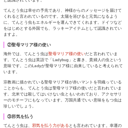
と認識されています。
てんとう虫は幸せの予兆であり、神様からのメッセージを届けて
くれると言われているのです。太陽を浴びると元気になるよう
に、てんとう虫もエネルギーを運んできてくれます。ドイツなど
をはじめとする外国でも、ラッキーアイテムとして認識されてい
ますよ。
②聖母マリア様の使い
海外では、てんとう虫は
聖母マリア様の使い
だと言われていま
す。てんとう虫は英語で「Ladybug」と書き、貴婦人の虫という
意味です。このLadyが聖母マリア様に由来していると考えられて
います。
宗教画に描かれている聖母マリア様が赤いマントを羽織っている
ことからも、てんとう虫は聖母マリア様の使いだと言われていま
す。北米では殺してはいけない虫ともいわれており、アクセサリ
ーのモチーフにもなっています。万国共通でいい意味をもつ虫は
珍しいでしょう。
③邪気を払う
てんとう虫は、
邪気を払う力がある
とも言われています。幸運の