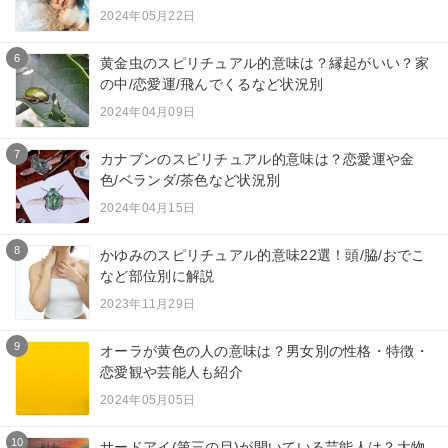
2024年05月22日
6
黄金虫のスピリチュアル的意味は？縁起がいい？家
の中/恋愛運/飛んでくるなど状況別
2024年04月09日
7
カナブンのスピリチュアル的意味は？恋愛運や金
色/ベランダ/茶色など状況別
2024年04月15日
8
かゆみのスピリチュアル的意味22選！頭/脇/おでこ
など部位別に解説
2023年11月29日
9
オーラが黄色の人の意味は？男女別の性格・特徴・
恋愛観や芸能人も紹介
2024年05月05日
10
サードアイ(第三の目)が開いている芸能人は？大物