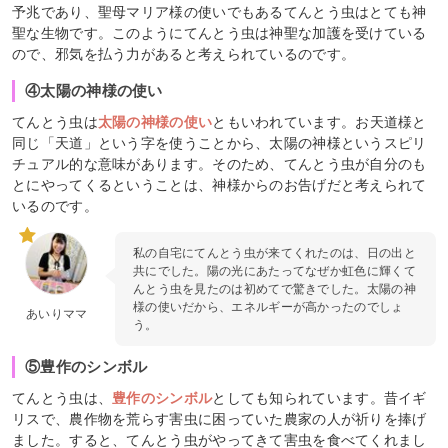
予兆であり、聖母マリア様の使いでもあるてんとう虫はとても神
聖な生物です。このようにてんとう虫は神聖な加護を受けている
ので、邪気を払う力があると考えられているのです。
④太陽の神様の使い
てんとう虫は
太陽の神様の使い
ともいわれています。お天道様と
同じ「天道」という字を使うことから、太陽の神様というスピリ
チュアル的な意味があります。そのため、てんとう虫が自分のも
とにやってくるということは、神様からのお告げだと考えられて
いるのです。
私の自宅にてんとう虫が来てくれたのは、日の出と
共にでした。陽の光にあたってなぜか虹色に輝くて
んとう虫を見たのは初めてで驚きでした。太陽の神
様の使いだから、エネルギーが高かったのでしょ
あいりママ
う。
⑤豊作のシンボル
てんとう虫は、
豊作のシンボル
としても知られています。昔イギ
リスで、農作物を荒らす害虫に困っていた農家の人が祈りを捧げ
ました。すると、てんとう虫がやってきて害虫を食べてくれまし