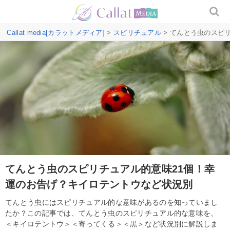
Callat media[カラットメディア]
>
スピリチュアル
> てんとう虫のスピ
てんとう虫のスピリチュアル的意味21個！幸
運のお告げ？キイロテントウなど状況別
てんとう虫にはスピリチュアル的な意味があるのを知っていまし
たか？この記事では、てんとう虫のスピリチュアル的な意味を、
＜キイロテントウ＞＜寄ってくる＞＜黒＞など状況別に解説しま