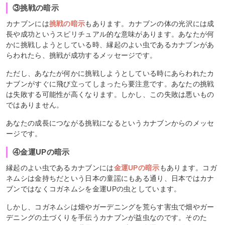
③挑戦の暗示
カナブンには
挑戦の暗示
もあります。カナブンの体の光沢には成
長や成功というスピリチュアル的な意味があります。あなたが何
かに挑戦しようとしている時、縁起のよい虫であるカナブンがあ
らわれたら、挑戦が成功するメッセージです。
ただし、あなたが何かに挑戦しようとしている時にあらわれたカ
ナブンがすぐに飛び立ってしまったら要注意です。あなたの挑戦
は失敗する可能性が高くなります。しかし、この失敗は悪いもの
ではありません。
あなたの成長につながる挑戦になるというカナブンからのメッセ
ージです。
④金運UPの暗示
縁起のよい虫であるカナブンには
金運UPの暗示
もあります。コガ
ネムシは金持ちだという日本の童謡にもある通り、日本ではカナ
ブンではなくコガネムシを金運UPの虫としています。
しかし、コガネムシは畑やガーデニングを荒らす害虫で畑やガー
デニングの土づくりを手伝うカナブンが益虫なのです。そのた