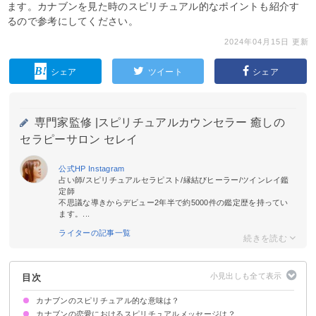
ます。カナブンを見た時のスピリチュアル的なポイントも紹介す
るので参考にしてください。
2024年04月15日 更新
シェア
ツイート
シェア
専門家監修 |
スピリチュアルカウンセラー 癒しの
セラピーサロン セレイ
公式HP
Instagram
占い師/スピリチュアルセラピスト/縁結びヒーラー/ツインレイ鑑
定師
不思議な導きからデビュー2年半で約5000件の鑑定歴を持ってい
ます。...
ライターの記事一覧
目次
カナブンのスピリチュアル的な意味は？
カナブンの恋愛におけるスピリチュアルメッセージは？
①幸運の暗示
②道しるべの暗示
③挑戦の暗示
④金運UPの暗示
⑤魂の浄化の暗示
状況によって意味が決まる