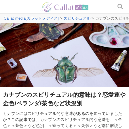
Callat media[カラットメディア]
>
スピリチュアル
> カナブンのスピリ
カナブンのスピリチュアル的意味は？恋愛運や
金色/ベランダ/茶色など状況別
カナブンにはスピリチュアル的な意味があるのを知っていました
か？この記事では、カナブンのスピリチュアル的な意味を、＜金
色＞＜茶色＞など色別、＜寄ってくる＞＜死骸＞など別に解説し