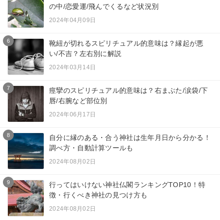
の中/恋愛運/飛んでくるなど状況別
2024年04月09日
6
靴紐が切れるスピリチュアル的意味は？縁起が悪
い/不吉？左右別に解説
2024年03月14日
7
痙攣のスピリチュアル的意味は？右まぶた/涙袋/下
唇/右腕など部位別
2024年06月17日
8
自分に縁のある・合う神社は生年月日から分かる！
調べ方・自動計算ツールも
2024年08月02日
9
行ってはいけない神社仏閣ランキングTOP10！特
徴・行くべき神社の見つけ方も
2024年08月02日