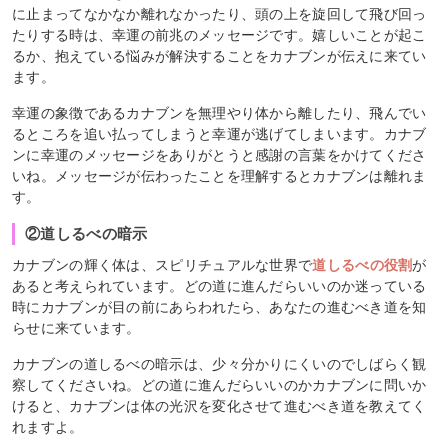
に止まってなかなか離れなかったり、頭の上を旋回して飛び回っ
たりする時は、幸運の前兆のメッセージです。嬉しいことが起こ
るか、抱えている悩みが解決することをカナブンが伝えに来てい
ます。
幸運の象徴であるカナブンを無理やり体から離したり、飛んでい
るところを追い払ってしまうと幸運が逃げてしまいます。カナブ
ンに幸運のメッセージをありがとうと感謝の言葉をかけてくださ
いね。メッセージが伝わったことを理解するとカナブンは離れま
す。
②道しるべの暗示
カナブンの輝く体は、スピリチュアルな世界で
道しるべの役割
が
あると考えられています。どの道に進んだらいいのか迷っている
時にカナブンが目の前にあらわれたら、あなたの進むべき道を知
らせに来ています。
カナブンの道しるべの暗示は、少々分かりにくいのでしばらく観
察してくださいね。どの道に進んだらいいのかカナブンに問いか
けると、カナブンは体の光沢を変化させて進むべき道を教えてく
れますよ。