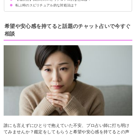
転ぶ時のスピリチュアル的な対処法は？
上りの階段で転ぶスピリチュアル的意味
下りの階段で転ぶスピリチュアル的意味
神社の階段で転ぶスピリチュアル的意味
自分の問題や悩みと向き合う
十分な休息を取る
希望や安心感を持てると話題のチャット占いで今すぐ
相談
誰にも言えずにひとりで抱えていた不安、プロ占い師に打ち明け
てみませんか？鑑定をしてもらうと希望や安心感を持てるとの声