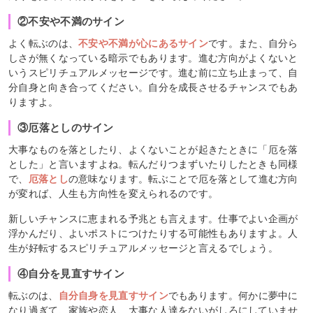
②不安や不満のサイン
よく転ぶのは、
不安や不満が心にあるサイン
です。また、自分ら
しさが無くなっている暗示でもあります。進む方向がよくないと
いうスピリチュアルメッセージです。進む前に立ち止まって、自
分自身と向き合ってください。自分を成長させるチャンスでもあ
りますよ。
③厄落としのサイン
大事なものを落としたり、よくないことが起きたときに「厄を落
とした」と言いますよね。転んだりつまずいたりしたときも同様
で、
厄落とし
の意味なります。転ぶことで厄を落として進む方向
が変れば、人生も方向性を変えられるのです。
新しいチャンスに恵まれる予兆とも言えます。仕事でよい企画が
浮かんだり、よいポストにつけたりする可能性もありますよ。人
生が好転するスピリチュアルメッセージと言えるでしょう。
④自分を見直すサイン
転ぶのは、
自分自身を見直すサイン
でもあります。何かに夢中に
なり過ぎて、家族や恋人、大事な人達をないがしろにしていませ