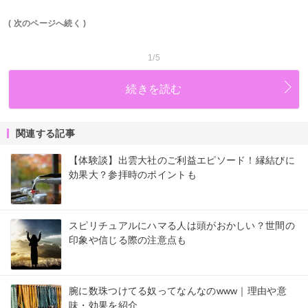
( 次のページへ続く )
1/5
続きを読む
関連する記事
【体験談】出雲大社のご利益エピソード！縁結びに
効果大？参拝時のポイントも
スピリチュアルにハマる人は頭がおかしい？世間の
印象や信じる際の注意点も
腕に数珠つけてる奴ってなんなのwww｜理由や意
味・効果を紹介