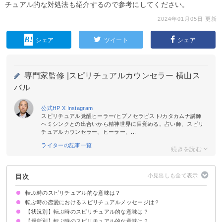
チュアル的な対処法も紹介するので参考にしてください。
2024年01月05日 更新
シェア
ツイート
シェア
専門家監修 |
スピリチュアルカウンセラー 横山ス
バル
公式HP
X
Instagram
スピリチュアル覚醒ヒーラー/ヒプノセラピスト/カタカムナ講師
ヘミシンクとの出合いから精神世界に目覚める。占い師、スピリ
チュアルカウンセラー、ヒーラー、...
ライターの記事一覧
目次
転ぶ時のスピリチュアル的な意味は？
転ぶ時の恋愛におけるスピリチュアルメッセージは？
①警告のサイン
②不安や不満のサイン
③厄落としのサイン
④自分を見直すサイン
⑤行かない方がいいサイン
状況によって意味が決まる
【状況別】転ぶ時のスピリチュアル的な意味は？
今の相手との関係を見直すべきというサイン
【場所別】転ぶ時のスピリチュアル的な意味は？
思いっきり・派手に転ぶスピリチュアル的意味
自転車で転ぶスピリチュアル的意味
目の前で人が転ぶスピリチュアル的意味
つまずいて転ぶスピリチュアル的意味
滑って転ぶスピリチュアル的意味
転んで左足を怪我するスピリチュアル的意味
転んで右足を怪我するスピリチュアル的意味