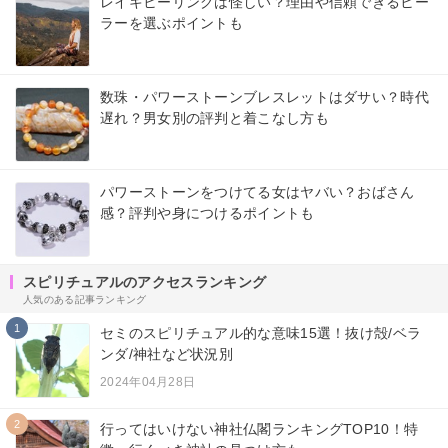
レイキヒーリングは怪しい？理由や信頼できるヒー
ラーを選ぶポイントも
数珠・パワーストーンブレスレットはダサい？時代
遅れ？男女別の評判と着こなし方も
パワーストーンをつけてる女はヤバい？おばさん
感？評判や身につけるポイントも
スピリチュアルのアクセスランキング
人気のある記事ランキング
1
セミのスピリチュアル的な意味15選！抜け殻/ベラ
ンダ/神社など状況別
2024年04月28日
2
行ってはいけない神社仏閣ランキングTOP10！特