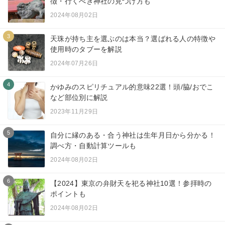
徴・行くべき神社の見つけ方も
2024年08月02日
3
天珠が持ち主を選ぶのは本当？選ばれる人の特徴や
使用時のタブーを解説
2024年07月26日
4
かゆみのスピリチュアル的意味22選！頭/脇/おでこ
など部位別に解説
2023年11月29日
5
自分に縁のある・合う神社は生年月日から分かる！
調べ方・自動計算ツールも
2024年08月02日
6
【2024】東京の弁財天を祀る神社10選！参拝時の
ポイントも
2024年08月02日