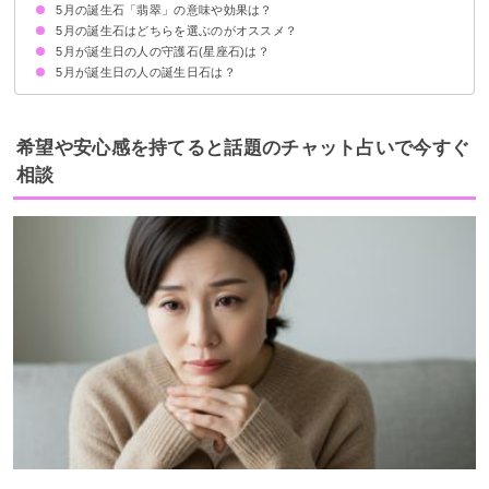
5月の誕生石「翡翠」の意味や効果は？
意味：幸福・幸運
効果
5月の誕生石はどちらを選ぶのがオススメ？
意味：繁栄・長寿・幸福・安定
効果
5月が誕生日の人の守護石(星座石)は？
効果的にはどちらを選んでもOK
5月が誕生日の人の誕生日石は？
おうし座の守護石①トパーズ
おうし座の守護石②ローズクォーツ
おうし座の守護石③マラカイト
ふたご座の守護石①アクアマリン
ふたご座の守護石②シトリン
ふたご座の守護石③アゲート
希望や安心感を持てると話題のチャット占いで今すぐ
相談