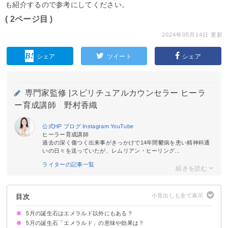
も紹介するので参考にしてください。
( 2ページ目 )
2024年05月14日 更新
シェア
ツイート
シェア
専門家監修 |
スピリチュアルカウンセラー ヒーラ
ー育成講師 野村香織
公式HP
ブログ
Instagram
YouTube
ヒーラー育成講師
過去の深く傷つく出来事がきっかけで14年間鬱病を患い精神科通
いの日々を送っていたが、レムリアン・ヒーリング...
ライターの記事一覧
目次
5月の誕生石はエメラルド以外にもある？
5月の誕生石「エメラルド」の意味や効果は？
「翡翠」も5月の誕生石