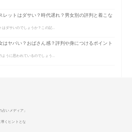
スレットはダサい？時代遅れ？男女別の評判と着こな
はダサいのでしょうか？この記...
女はヤバい？おばさん感？評判や身につけるポイント
ように思われているのでしょう...
ための占いメディア」
に導くヒントとな