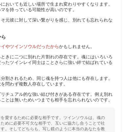
ルにおいても近しい場所で生まれ変わりやすくなります。
ルマを持っている可能性が高いのです。
こそ元彼に対して深い繋がりを感じ、別れても忘れられな
から
レイやツインソウルだったから
かもしれません。
るときに二つに別れた片割れの存在です。魂にはいろいろ
だったツインレイ同士はことさらに強い絆で結ばれている
に分割されるため、同じ魂を持つ人は他にも存在します。
数を問わず複数人存在しています。
ピリチュアル的な強い結び付きがある存在です。例え別れ
ることは無いためいつまでも相手を忘れられないのです。
分を愛するために必要な相手です。ツインソウルは、魂の
くために必要不可欠な相手で、互いに協力し合うことで社
ます。そしてどちらも、写し鏡のように本当のあなたを教