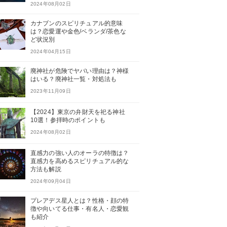
2024年08月02日
カナブンのスピリチュアル的意味
は？恋愛運や金色/ベランダ/茶色な
ど状況別
2024年04月15日
廃神社が危険でヤバい理由は？神様
はいる？廃神社一覧・対処法も
2023年11月09日
【2024】東京の弁財天を祀る神社
10選！参拝時のポイントも
2024年08月02日
直感力の強い人のオーラの特徴は？
直感力を高めるスピリチュアル的な
方法も解説
2024年09月04日
プレアデス星人とは？性格・顔の特
徴や向いてる仕事・有名人・恋愛観
も紹介