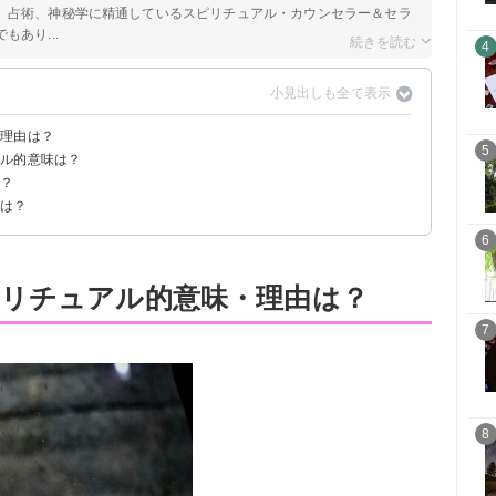
、占術、神秘学に精通しているスピリチュアル・カウンセラー＆セラ
あり...
4
・理由は？
5
アル的意味は？
は？
味
的意味
法は？
6
リチュアル的意味・理由は？
7
8