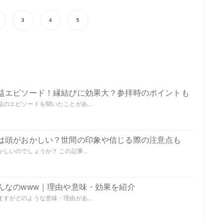
3
4
5
益エピソード！縁結びに効果大？参拝時のポイントも
のエピソードを聞いたことがあ...
は頭がおかしい？世間の印象や信じる際の注意点も
いのでしょうか？ この記事...
んなのwww｜理由や意味・効果を紹介
すがどのような意味・理由があ...