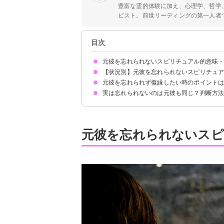
豊富な霊的体験に加え、心理学、哲学
ピスト。前世リーディングの第一人者でも
目次
元彼を忘れられないスピリチュアル的意味
【状況別】元彼を忘れられないスピリチュ
①前世でも繋がりがあったから
②ツインレイ・ツインソウルだったから
③未練を断ち切ることが成長に繋がるから
④忘れる必要がないから
⑤精算するべきカルマが残っているから
元彼を忘れられず復縁したい時のポイント
元彼を思い出すことが増えたスピリチュアル的意
元彼を何年経っても忘れられないスピリチュアル
元彼が頭から離れないスピリチュアル的意味
実は忘れられないのは元彼も同じ？判断方
別れた理由を見つめ直し改善点があれば直す
元彼に執着しすぎない
相手の全てを受け入れる心を持つ
十分な冷却期間を取る
元彼が夢に出てくる
思い出すとふと泣ける
シンクロニシティが起きる
元彼を忘れられないスピ