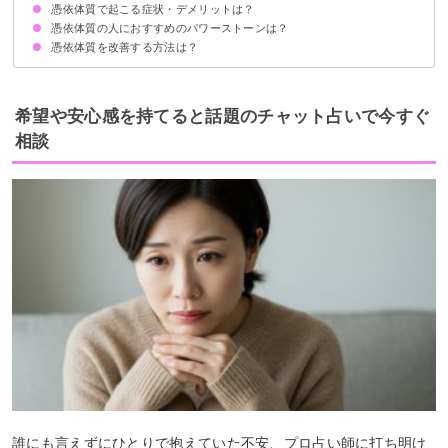
憑依体質で起こる症状・デメリットは？
ネガティブ思考
生まれた時から霊感が強い
周りの目を気にしやすい
人混みや大人数の集まりが苦手
感情の起伏が激しい
憑依体質の人におすすめのパワーストーンは？
肩こり・首こりがひどい
疲れやすい
霊が見えてしまう
急に寒気を感じるときがある
不幸を引き寄せやすい
憑依体質を改善する方法は？
モリオン
スギライト
翡翠
波動を上げる
スポーツに熱中する
霊能力を高め霊媒体質まで改善する
頼れる霊媒師や専門家に相談する
希望や安心感を持てると話題のチャット占いで今すぐ
相談
誰にも言えずにひとりで抱えていた不安、プロ占い師に打ち明け