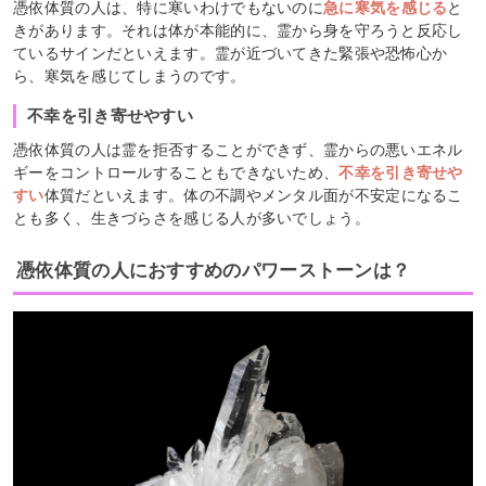
憑依体質の人は、特に寒いわけでもないのに
急に寒気を感じる
と
きがあります。それは体が本能的に、霊から身を守ろうと反応し
ているサインだといえます。霊が近づいてきた緊張や恐怖心か
ら、寒気を感じてしまうのです。
不幸を引き寄せやすい
憑依体質の人は霊を拒否することができず、霊からの悪いエネル
ギーをコントロールすることもできないため、
不幸を引き寄せや
すい
体質だといえます。体の不調やメンタル面が不安定になるこ
とも多く、生きづらさを感じる人が多いでしょう。
憑依体質の人におすすめのパワーストーンは？