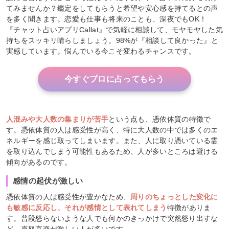
てみませんか？鑑定をしてもらうと希望や安心感を持てるとの声
を多く聞きます。恋愛も仕事も将来のことも、深夜でもOK！
『チャット占いアプリCallat』で気軽に相談して、モヤモヤした気
持ちをスッキリ晴らしましょう。98%が『相談して良かった』と
実感しています。悩んでいる今こそ変わるチャンスです。
今すぐプロに占ってもらう
人混みや大人数の集まりが苦手
という点も、憑依体質の特徴で
す。憑依体質の人は感受性が高く、特に大人数の中では多くのエ
ネルギーを感じ取ってしまいます。また、人に取り憑いている霊
を取り込んでしまう可能性もあるため、人が多いところは避ける
傾向があるのです。
感情の起伏が激しい
憑依体質の人は感受性が豊かなため、
周りのちょっとした変化に
も敏感に反応し、それが感情として表れてしまう
特徴がありま
す。普段怒らないような人でも何かのきっかけで突然怒り出すな
ど、喜怒哀楽が激しい人が多いです。