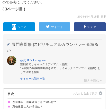
ので参考にしてください。
( 3ページ目 )
2024年04月15日 更新
シェア
ツイート
シェア
専門家監修 |
スピリチュアルカウンセラー 奄海る
か
公式HP
X
Instagram
霊能者でサイキックミディアム（霊媒）
17年間の金融機関勤務を経て、サイキックミディアム（霊媒）と
して活動を開始。...
ライターの記事一覧
目次
憑依体質・霊媒体質とは？違いは？
憑依体質の人の特徴は？
霊に取り憑かれやすい体質のこと
憑依体質と霊媒体質の違いは抵抗・拒否できるかどうか