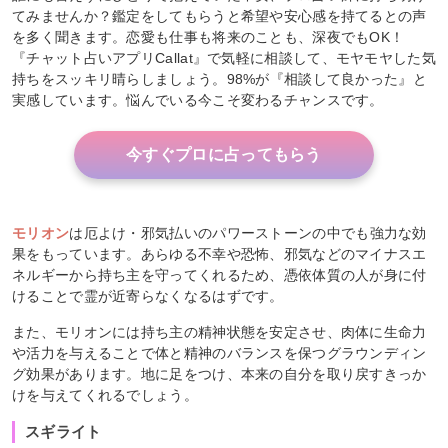
てみませんか？鑑定をしてもらうと希望や安心感を持てるとの声
を多く聞きます。恋愛も仕事も将来のことも、深夜でもOK！
『チャット占いアプリCallat』で気軽に相談して、モヤモヤした気
持ちをスッキリ晴らしましょう。98%が『相談して良かった』と
実感しています。悩んでいる今こそ変わるチャンスです。
今すぐプロに占ってもらう
モリオン
は厄よけ・邪気払いのパワーストーンの中でも強力な効
果をもっています。あらゆる不幸や恐怖、邪気などのマイナスエ
ネルギーから持ち主を守ってくれるため、憑依体質の人が身に付
けることで霊が近寄らなくなるはずです。
また、モリオンには持ち主の精神状態を安定させ、肉体に生命力
や活力を与えることで体と精神のバランスを保つグラウンディン
グ効果があります。地に足をつけ、本来の自分を取り戻すきっか
けを与えてくれるでしょう。
スギライト