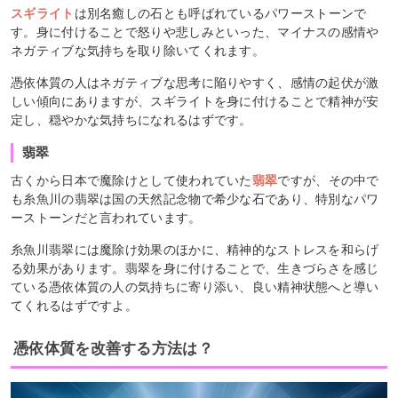
スギライト
は別名癒しの石とも呼ばれているパワーストーンで
す。身に付けることで怒りや悲しみといった、マイナスの感情や
ネガティブな気持ちを取り除いてくれます。
憑依体質の人はネガティブな思考に陥りやすく、感情の起伏が激
しい傾向にありますが、スギライトを身に付けることで精神が安
定し、穏やかな気持ちになれるはずです。
翡翠
古くから日本で魔除けとして使われていた
翡翠
ですが、その中で
も糸魚川の翡翠は国の天然記念物で希少な石であり、特別なパワ
ーストーンだと言われています。
糸魚川翡翠には魔除け効果のほかに、精神的なストレスを和らげ
る効果があります。翡翠を身に付けることで、生きづらさを感じ
ている憑依体質の人の気持ちに寄り添い、良い精神状態へと導い
てくれるはずですよ。
憑依体質を改善する方法は？