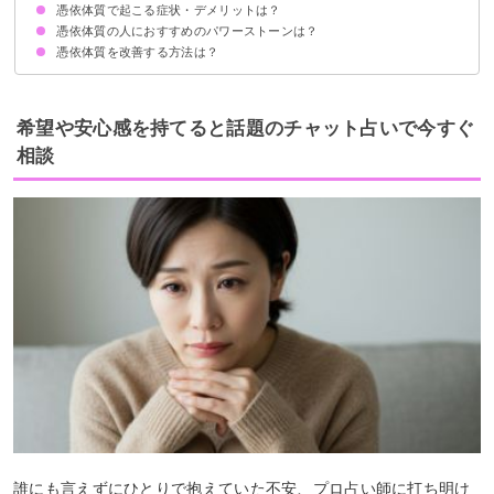
憑依体質で起こる症状・デメリットは？
ネガティブ思考
生まれた時から霊感が強い
周りの目を気にしやすい
人混みや大人数の集まりが苦手
感情の起伏が激しい
憑依体質の人におすすめのパワーストーンは？
肩こり・首こりがひどい
疲れやすい
霊が見えてしまう
急に寒気を感じるときがある
不幸を引き寄せやすい
憑依体質を改善する方法は？
モリオン
スギライト
翡翠
波動を上げる
スポーツに熱中する
霊能力を高め霊媒体質まで改善する
頼れる霊媒師や専門家に相談する
希望や安心感を持てると話題のチャット占いで今すぐ
相談
誰にも言えずにひとりで抱えていた不安、プロ占い師に打ち明け