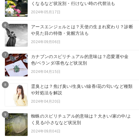
くなるなど状況別・行けない時の代替法も
2024年05月17日
6
アースエンジェルとは？天使の生まれ変わり？診断
や見た目の特徴・覚醒方法も
2024年09月06日
7
カナブンのスピリチュアル的意味は？恋愛運や金
色/ベランダ/茶色など状況別
2024年04月15日
8
霊臭とは？焦げ臭い/生臭い/線香/花の匂いなど種類
や対処法を解説
2024年04月20日
9
蜘蛛のスピリチュアル的意味は？大きい/家の中/よ
く見る/小さななど状況別
2024年09月04日