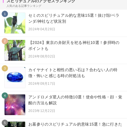
スピリチュアルのアクセスランキング
人気のある記事ランキング
1
セミのスピリチュアル的な意味15選！抜け殻/ベラ
ンダ/神社など状況別
2024年04月28日
2
【2024】東京の弁財天を祀る神社10選！参拝時の
ポイントも
2024年08月02日
3
カイヤナイトと相性の悪い石は？合わない人の特
徴・怖いと感じる時の対処法も
2024年09月17日
4
アンドロメダ星人の特徴10選！使命や性格・顔・覚
醒の方法も解説
2023年12月22日
5
お墓参りのスピリチュアル的意味15選！急に行きた