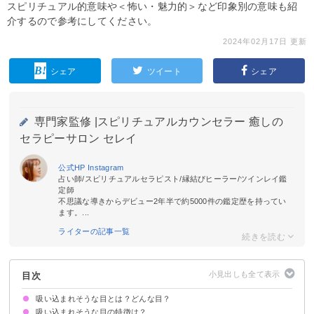
スピリチュアル的意味や＜怖い・魅力的＞など印象別の意味も紹
介するので参考にしてください。
2024年02月17日 更新
シェア
ツイート
シェア
専門家監修 |
スピリチュアルカウンセラー 癒しの
セラピーサロン セレイ
公式HP
Instagram
占い師/スピリチュアルセラピスト/縁結びヒーラー/ツインレイ鑑
定師
不思議な導きからデビュー2年半で約5000件の鑑定歴を持ってい
ます。...
ライターの記事一覧
目次
吸い込まれそうな目とは？どんな目？
吸い込まれそうな目の特徴は？