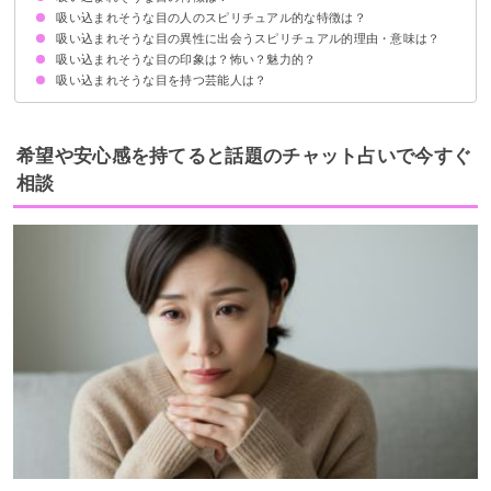
吸い込まれそうな目の人のスピリチュアル的な特徴は？
目に対して黒目の比率が大きい
白目の部分が澄んでいて綺麗
目力が強い
吸い込まれそうな目の異性に出会うスピリチュアル的理由・意味は？
直感力が高い
オーラが魅力的
波動が高い
魂で繋がった相手
吸い込まれそうな目の印象は？怖い？魅力的？
ツインレイとしての運命の出会い
魂の成長という使命のため
スピリチュアル的意味を持たない偶然の出会いもあるので直感に委ねるべき
吸い込まれそうな目を持つ芸能人は？
怖いと感じる人：波動の高さ・エネルギーに圧倒されている
魅力的と感じる人：波動の高さ・感受性に憧れを抱いている
北川景子
橋本環奈
広瀬すず
希望や安心感を持てると話題のチャット占いで今すぐ
相談