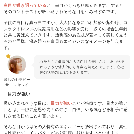
白目が透き通っている
と、黒目がくっきり際立ちます。すると、
そのコントラストが吸い込まれそうな目を生み出すのです。
子供の白目は真っ白ですが、大人になるにつれ加齢や紫外線、コ
ンタクトレンズの長期装用などの影響を受け、多くの場合は年齢
と共に黄ばんでいきます。透明感のある肌が若々しく美しく見え
るのと同様、澄み通った白目もエイジレスなイメージを与えま
す。
心身ともに健康的な人の白目の美しさは、吸い込ま
れるような魅力的なな印象を与えるでしょう。心と
体の状態の現れでもあります。
癒しのセラピー
サロン セレイ
目力が強い
吸い込まれそうな目は、
目力が強い
ことが特徴です。目力の強い
目とは、一般に意思や内面の強さ、自信、やる気などを相手に感
じさせる目のことを言います。
そんな目からはその人特有のエネルギーが放出されており、異性
同性問わず、インパクトがあり記憶に残りやすいといえます。