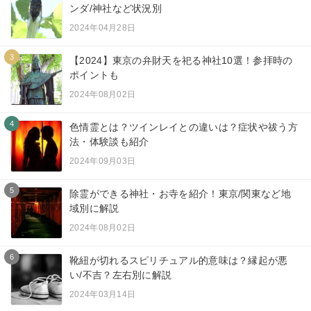
ンダ/神社など状況別
2024年04月28日
3
【2024】東京の弁財天を祀る神社10選！参拝時の
ポイントも
2024年08月02日
4
色情霊とは？ツインレイとの違いは？症状や祓う方
法・体験談も紹介
2024年09月03日
5
除霊ができる神社・お寺を紹介！東京/関東など地
域別に解説
2024年08月02日
6
靴紐が切れるスピリチュアル的意味は？縁起が悪
い/不吉？左右別に解説
2024年03月14日