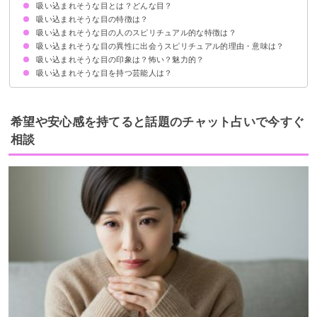
吸い込まれそうな目とは？どんな目？
吸い込まれそうな目の特徴は？
吸い込まれそうな目の人のスピリチュアル的な特徴は？
目に対して黒目の比率が大きい
白目の部分が澄んでいて綺麗
目力が強い
吸い込まれそうな目の異性に出会うスピリチュアル的理由・意味は？
直感力が高い
オーラが魅力的
波動が高い
魂で繋がった相手
吸い込まれそうな目の印象は？怖い？魅力的？
ツインレイとしての運命の出会い
魂の成長という使命のため
スピリチュアル的意味を持たない偶然の出会いもあるので直感に委ねるべき
吸い込まれそうな目を持つ芸能人は？
怖いと感じる人：波動の高さ・エネルギーに圧倒されている
魅力的と感じる人：波動の高さ・感受性に憧れを抱いている
北川景子
橋本環奈
広瀬すず
希望や安心感を持てると話題のチャット占いで今すぐ
相談