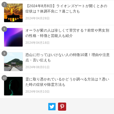
7
【2024年8月8日】ライオンズゲートが開くときの
症状は？体調不良に？過ごし方も
2024年04月28日
8
オーラが紫の人は珍しくて苦労する？前世や男女別
の性格・特徴と芸能人も紹介
2024年04月18日
9
恐山に行ってはいけない人の特徴10選！理由や注意
点・言い伝えも
2024年08月01日
10
霊に取り憑かれているかどうか調べる方法は？憑い
た時の症状や除霊方法も
2024年04月10日