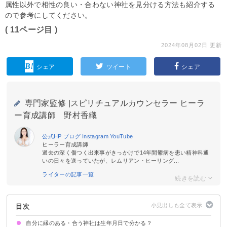
属性以外で相性の良い・合わない神社を見分ける方法も紹介する
ので参考にしてください。
( 11ページ目 )
2024年08月02日 更新
シェア
ツイート
シェア
専門家監修 |
スピリチュアルカウンセラー ヒーラ
ー育成講師 野村香織
公式HP
ブログ
Instagram
YouTube
ヒーラー育成講師
過去の深く傷つく出来事がきっかけで14年間鬱病を患い精神科通
いの日々を送っていたが、レムリアン・ヒーリング...
ライターの記事一覧
目次
自分に縁のある・合う神社は生年月日で分かる？