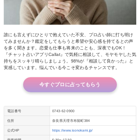
誰にも言えずにひとりで抱えていた不安、プロ占い師に打ち明け
てみませんか？鑑定をしてもらうと希望や安心感を持てるとの声
を多く聞きます。恋愛も仕事も将来のことも、深夜でもOK！
『チャット占いアプリCallat』で気軽に相談して、モヤモヤした気
持ちをスッキリ晴らしましょう。98%が『相談して良かった』と
実感しています。悩んでいる今こそ変わるチャンスです。
今すぐプロに占ってもらう
電話番号
0743-62-0900
住所
奈良県天理市布留町384
公式HP
https://www.isonokami.jp/
営業時間
5:30〜17:30