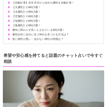
【自動計算】生年月日から自分の属性を自動計算！
あらゆるものには属性があり相性の良し悪しがある
自分の属性は生年月日から計算できる
【火属性】の神社5選！
【水属性】の神社5選！
①鹿島神宮：茨城県
②多賀大社：滋賀県
③八坂神社：京都府
④住吉大社：大阪府
⑤宝満宮 竈門神社：福岡県
【空属性】の神社5選！
②伊勢神宮：三重県
②東京大神宮：東京都
③貴船神社：京都府
④嚴島神社：広島県
⑤太宰府天満宮：福岡県
【地属性】の神社5選！
①八重垣神社：島根県
②玉置神社：奈良県
③吉備津神社：岡山県
④日光東照宮：栃木県
⑤白山比咩神社：石川県
【風属性】の神社5選！
①戸隠神社・奥社：長野県
②春日大社：奈良県
③香取神宮：千葉県
④大神神社：奈良県
⑤出雲大社：島根県
属性に関わらず良いとされている神社5選！
①三峰神社：埼玉県
②日枝神社：東京都
③伏見稲荷大社：京都府
④彌彦神社：新潟県
⑤石上神宮：奈良県
属性以外に自分に合う神社を見つける方法は？
①明治神宮：東京都
②寒川神社：神奈川県
③高麗神社：埼玉県
④猿田彦神社：三重県
⑤宇佐神宮：大分県
逆に相性が悪い・合わない神社の特徴は？
神社に歓迎されているサインを感じる
気になる神社には実際に行ってみる
参拝すると体調不良になる
参拝しようとすると雨が降る
何となく気持ちが悪いと感じる
希望や安心感を持てると話題のチャット占いで今すぐ
相談