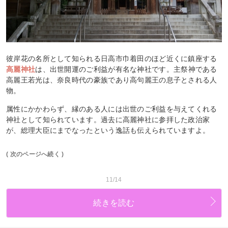
彼岸花の名所として知られる日高市巾着田のほど近くに鎮座する
高麗神社
は、出世開運のご利益が有名な神社です。主祭神である
高麗王若光は、奈良時代の豪族であり高句麗王の息子とされる人
物。
属性にかかわらず、縁のある人には出世のご利益を与えてくれる
神社として知られています。過去に高麗神社に参拝した政治家
が、総理大臣にまでなったという逸話も伝えられていますよ。
( 次のページへ続く )
11/14
続きを読む