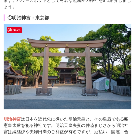
ます。パワースポットとして有名な無属性の神社を5つ紹介しまし
ょう。
①明治神宮：東京都
Save
明治神宮
は日本を近代化に導いた明治天皇と、その皇后である昭
憲皇太后を祀る神社です。明治天皇夫妻の仲睦まじさから明治神
宮は縁結びや夫婦円満のご利益が有名ですが、厄払い、開運、合