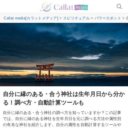
Callat media[カラットメディア]
>
スピリチュアル
>
パワースポット
>
自分に縁のある・合う神社は生年月日から分か
る！調べ方・自動計算ツールも
自分に縁のある・合う神社の調べ方を知っていますか？この記事
では、自分に縁のある神社を生年月日を元に調べる方法や属性別
の有名な神社を紹介します。自分の属性を自動計算するツールや