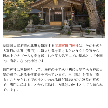
福岡県太宰府市の北東を鎮護する
宝満宮竈門神社
は、その社名と
大宰府の北東（鬼門）に鎮まり鬼を退けるという立ち位置から、
日本中で大ブームを巻き起こした某人気アニメの聖地として全国
的に有名になった神社です。
竈門神社は主祭神として、海神の子であり初代天皇である神武天
皇の母でもある玉依姫命を祀っています。玉（魂）を依る（寄
る）ことからむすびの社といわれるほど縁結びのご利益が有名
で、鬼門に鎮まることから厄除け、方除けの神社としても知られ
ています。