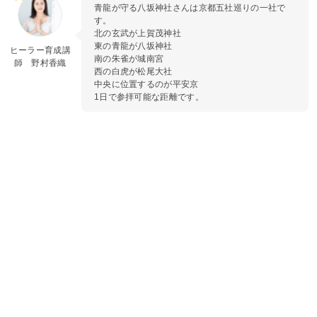
青龍が守る八坂神社さんは京都五社巡りの一社で
す。
北の玄武が上賀茂神社
東の青龍が八坂神社
ヒーラー育成講
南の朱雀が城南宮
師 野村香織
西の白虎が松尾大社
中央に位置するのが平安京
1日で参拝可能な距離です。