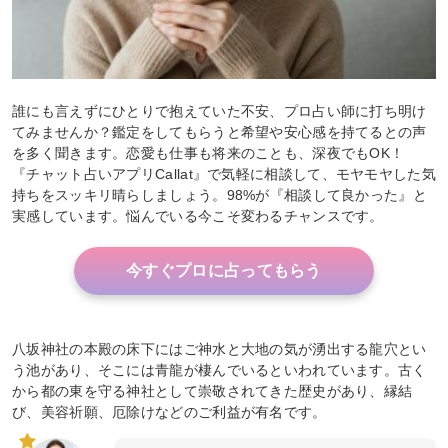
誰にも言えずにひとりで抱えていた不安、プロ占い師に打ち明け
てみませんか？鑑定をしてもらうと希望や安心感を持てるとの声
を多く聞きます。恋愛も仕事も将来のことも、深夜でもOK！
『チャット占いアプリCallat』で気軽に相談して、モヤモヤした気
持ちをスッキリ晴らしましょう。98%が『相談して良かった』と
実感しています。悩んでいる今こそ変わるチャンスです。
今すぐプロに占ってもらう
八坂神社の本殿の床下にはご神水と大地の気が湧出する龍穴とい
う池があり、そこには青龍が棲んでいるといわれています。古く
から都の東を守る神社として崇敬されてきた歴史があり、縁結
び、美容祈願、厄除けなどのご利益が有名です。