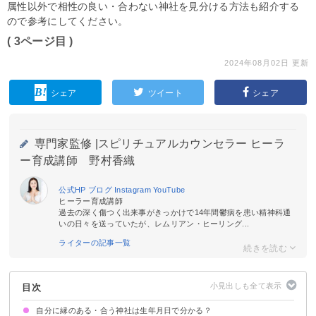
属性以外で相性の良い・合わない神社を見分ける方法も紹介する
ので参考にしてください。
( 3ページ目 )
2024年08月02日 更新
シェア
ツイート
シェア
専門家監修 |
スピリチュアルカウンセラー ヒーラ
ー育成講師 野村香織
公式HP
ブログ
Instagram
YouTube
ヒーラー育成講師
過去の深く傷つく出来事がきっかけで14年間鬱病を患い精神科通
いの日々を送っていたが、レムリアン・ヒーリング...
ライターの記事一覧
目次
自分に縁のある・合う神社は生年月日で分かる？