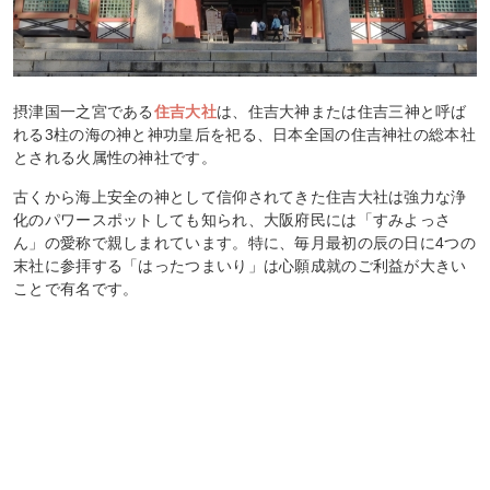
摂津国一之宮である
住吉大社
は、住吉大神または住吉三神と呼ば
れる3柱の海の神と神功皇后を祀る、日本全国の住吉神社の総本社
とされる火属性の神社です。
古くから海上安全の神として信仰されてきた住吉大社は強力な浄
化のパワースポットしても知られ、大阪府民には「すみよっさ
ん」の愛称で親しまれています。特に、毎月最初の辰の日に4つの
末社に参拝する「はったつまいり」は心願成就のご利益が大きい
ことで有名です。