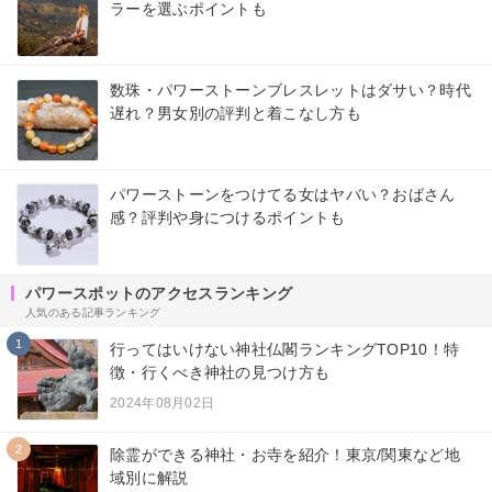
ラーを選ぶポイントも
数珠・パワーストーンブレスレットはダサい？時代
遅れ？男女別の評判と着こなし方も
パワーストーンをつけてる女はヤバい？おばさん
感？評判や身につけるポイントも
パワースポットのアクセスランキング
人気のある記事ランキング
1
行ってはいけない神社仏閣ランキングTOP10！特
徴・行くべき神社の見つけ方も
2024年08月02日
2
除霊ができる神社・お寺を紹介！東京/関東など地
域別に解説