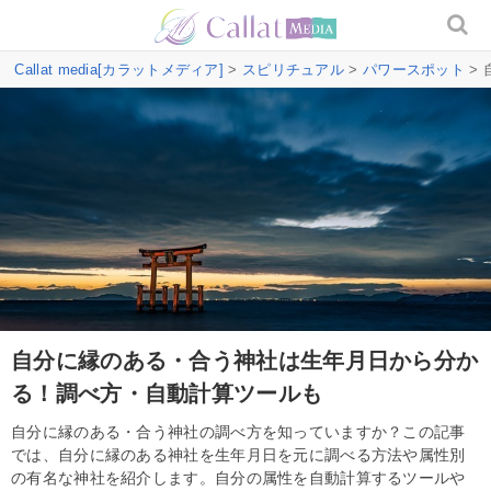
Callat media[カラットメディア]
>
スピリチュアル
>
パワースポット
>
自分に縁のある・合う神社は生年月日から分か
る！調べ方・自動計算ツールも
自分に縁のある・合う神社の調べ方を知っていますか？この記事
では、自分に縁のある神社を生年月日を元に調べる方法や属性別
の有名な神社を紹介します。自分の属性を自動計算するツールや