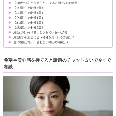
【自動計算】生年月日から自分の属性を自動計算！
あらゆるものには属性があり相性の良し悪しがある
自分の属性は生年月日から計算できる
【火属性】の神社5選！
【水属性】の神社5選！
①鹿島神宮：茨城県
②多賀大社：滋賀県
③八坂神社：京都府
④住吉大社：大阪府
⑤宝満宮 竈門神社：福岡県
【空属性】の神社5選！
②伊勢神宮：三重県
②東京大神宮：東京都
③貴船神社：京都府
④嚴島神社：広島県
⑤太宰府天満宮：福岡県
【地属性】の神社5選！
①八重垣神社：島根県
②玉置神社：奈良県
③吉備津神社：岡山県
④日光東照宮：栃木県
⑤白山比咩神社：石川県
【風属性】の神社5選！
①戸隠神社・奥社：長野県
②春日大社：奈良県
③香取神宮：千葉県
④大神神社：奈良県
⑤出雲大社：島根県
属性に関わらず良いとされている神社5選！
①三峰神社：埼玉県
②日枝神社：東京都
③伏見稲荷大社：京都府
④彌彦神社：新潟県
⑤石上神宮：奈良県
属性以外に自分に合う神社を見つける方法は？
①明治神宮：東京都
②寒川神社：神奈川県
③高麗神社：埼玉県
④猿田彦神社：三重県
⑤宇佐神宮：大分県
逆に相性が悪い・合わない神社の特徴は？
神社に歓迎されているサインを感じる
気になる神社には実際に行ってみる
参拝すると体調不良になる
参拝しようとすると雨が降る
何となく気持ちが悪いと感じる
希望や安心感を持てると話題のチャット占いで今すぐ
相談