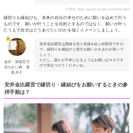
引用元: https://kyoto-locals.com/3112.html
縁切りも縁結びも、未来の自分の幸せのために願いを込めて行う
ものです。願いが叶うことを目的とするのではなく、願いが叶っ
たうえで自分はどうありたいのかを強くイメージしましょう。
安井金比羅宮は悪縁を切り良縁を結ぶ祈願所ですの
で、縁切りを縁結びと両方お願いされるのが良いで
しょう。
ただし、誰かが不幸になるようなお願いはＮＧです
金沢・加賀百万
ので気をつけてくださいね。
石の占い師 星
影月子
安井金比羅宮で縁切り・縁結びをお願いするときの参
拝手順は？