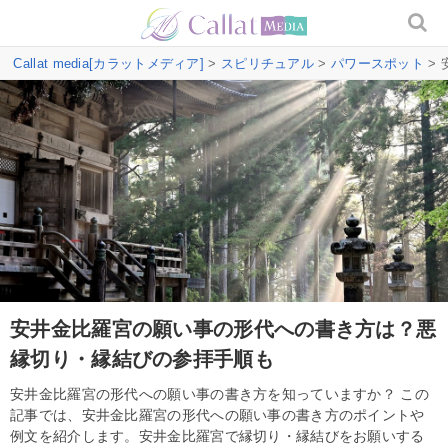
Callat media[カラットメディア]
>
スピリチュアル
>
パワースポット
>
安井金比羅宮の願い事の形代への書き方は？悪
縁切り・縁結びの参拝手順も
安井金比羅宮の形代への願い事の書き方を知っていますか？ この
記事では、安井金比羅宮の形代への願い事の書き方のポイントや
例文を紹介します。安井金比羅宮で縁切り・縁結びをお願いする