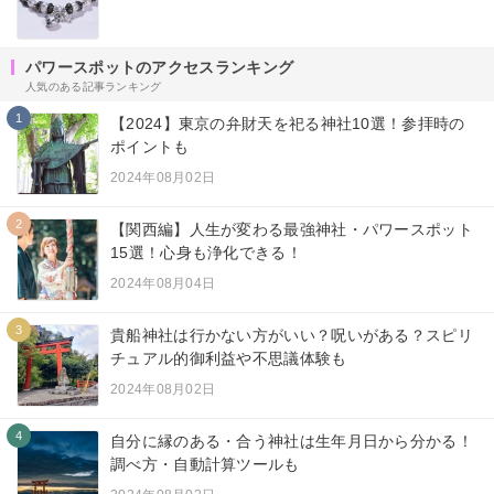
パワースポットのアクセスランキング
人気のある記事ランキング
1
【2024】東京の弁財天を祀る神社10選！参拝時の
ポイントも
2024年08月02日
2
【関西編】人生が変わる最強神社・パワースポット
15選！心身も浄化できる！
2024年08月04日
3
貴船神社は行かない方がいい？呪いがある？スピリ
チュアル的御利益や不思議体験も
2024年08月02日
4
自分に縁のある・合う神社は生年月日から分かる！
調べ方・自動計算ツールも