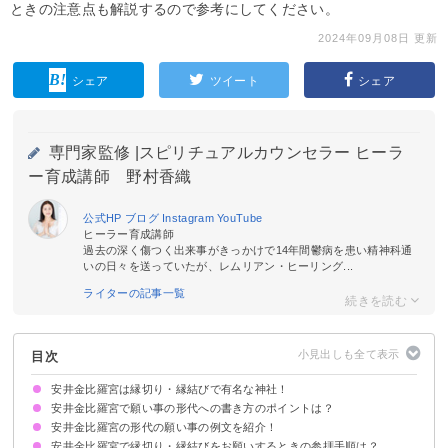
ときの注意点も解説するので参考にしてください。
2024年09月08日 更新
シェア
ツイート
シェア
専門家監修 |
スピリチュアルカウンセラー ヒーラ
ー育成講師 野村香織
公式HP
ブログ
Instagram
YouTube
ヒーラー育成講師
過去の深く傷つく出来事がきっかけで14年間鬱病を患い精神科通
いの日々を送っていたが、レムリアン・ヒーリング...
ライターの記事一覧
目次
安井金比羅宮は縁切り・縁結びで有名な神社！
安井金比羅宮で願い事の形代への書き方のポイントは？
安井金比羅宮の形代の願い事の例文を紹介！
決まった書き方はない
複数の願い事を書いてもOK
願い事は内容を詳細に・丁寧に書く
個人情報は記載しない
表面に挨拶・裏面に詳細を書くのがおすすめ
安井金比羅宮で縁切り・縁結びをお願いするときの参拝手順は？
縁切りをお願いしたいとき
縁結びをお願いしたいとき