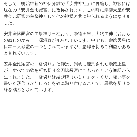
そして、明治維新の神仏分離で「安井神社」に再編し、戦後には
現在の「安井金比羅宮」に改称されます。この時に崇徳天皇が安
井金比羅宮の主祭神として他の神様と共に祀られるようになりま
した。
安井金比羅宮の主祭神は三柱おり、崇徳天皇、大物主神（おおも
のぬしのかみ）、源頼政が祀られています。中でも、崇徳天皇は
日本三大怨霊の一つとされていますが、悪縁を切るご利益がある
とされています。
安井金比羅宮の「縁切り」信仰は、讃岐に流刑された崇徳上皇
が、すべての欲を断ち切り金刀比羅宮にこもったという逸話から
生まれました。「縁切り縁結び碑（いし）」をくぐり、願い事を
書いた形代（かたしろ）を碑に貼り付けることで、悪縁を切り良
縁を結ぶとされています。