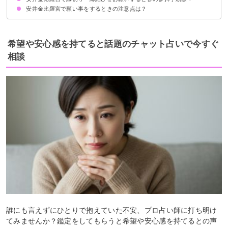
安井金比羅宮で願い事をするときの注意点は？
①御本殿に参拝する
②形代に願い事を書く
③形代を持って願いを念じながら碑を表から裏にくぐる
④同じく形代を持って裏から表にくぐる
⑤碑に形代を貼る
他人の不幸は願わない
昼までに参拝を済ませる
中途半端・冷やかしでは行かない
1人で行くか縁を切りたい相手と行く
希望や安心感を持てると話題のチャット占いで今すぐ
相談
誰にも言えずにひとりで抱えていた不安、プロ占い師に打ち明け
てみませんか？鑑定をしてもらうと希望や安心感を持てるとの声