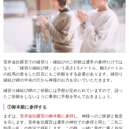
安井金比羅宮での縁切り・縁結びのご祈願は通常の参拝だけでは
なく、「縁切り縁結び碑」という高さ1.5メートル、幅3メートル
の絵馬の形をした巨石にもご祈願をする必要があります。縁切り
縁結び碑の中央の穴から神様のお力を注いでいただきます。
縁切り縁結び碑のご祈願には手順が定められていますので、誤っ
たご祈願をしないように事前に手順を学んでおきましょう。
①御本殿に参拝する
まずは、
安井金比羅宮の御本殿に参拝
し、神様へのご挨拶と敬意
を示します。安井金比羅宮は通常の神社での参拝と同じ「二礼二
拍手一礼」の作法で拝礼します。この時、一緒に形代に書く自分