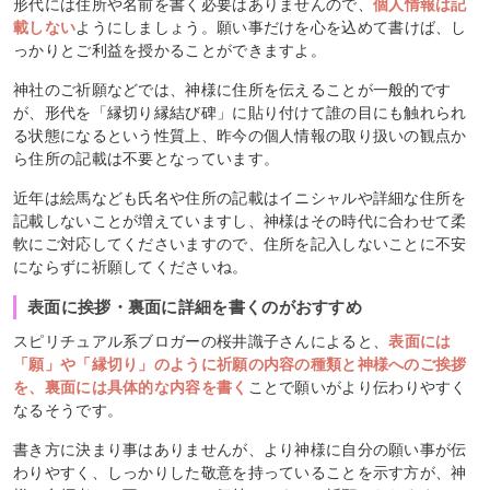
形代には住所や名前を書く必要はありませんので、
個人情報は記
載しない
ようにしましょう。願い事だけを心を込めて書けば、し
っかりとご利益を授かることができますよ。
神社のご祈願などでは、神様に住所を伝えることが一般的です
が、形代を「縁切り縁結び碑」に貼り付けて誰の目にも触れられ
る状態になるという性質上、昨今の個人情報の取り扱いの観点か
ら住所の記載は不要となっています。
近年は絵馬なども氏名や住所の記載はイニシャルや詳細な住所を
記載しないことが増えていますし、神様はその時代に合わせて柔
軟にご対応してくださいますので、住所を記入しないことに不安
にならずに祈願してくださいね。
表面に挨拶・裏面に詳細を書くのがおすすめ
スピリチュアル系ブロガーの桜井識子さんによると、
表面には
「願」や「縁切り」のように祈願の内容の種類と神様へのご挨拶
を、裏面には具体的な内容を書く
ことで願いがより伝わりやすく
なるそうです。
書き方に決まり事はありませんが、より神様に自分の願い事が伝
わりやすく、しっかりした敬意を持っていることを示す方が、神