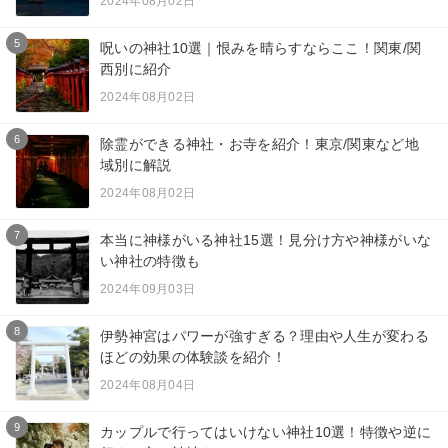
2024年08月02日
5
呪いの神社10選｜恨みを晴らすならここ！関東/関
西別に紹介
2024年08月02日
6
除霊ができる神社・お寺を紹介！東京/関東など地
域別に解説
2024年08月02日
7
本当に神様がいる神社15選！見分け方や神様がいな
い神社の特徴も
2024年09月03日
8
伊勢神宮はパワーが強すぎる？理由や人生が変わる
ほどの効果の体験談を紹介！
2024年08月04日
9
カップルで行ってはいけない神社10選！特徴や逆に