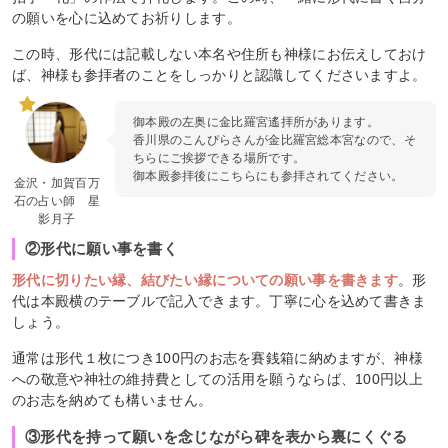
の願いを心に込めてお祈りします。
この時、形代には記載しない本名や住所も神様にお伝えしておけ
ば、神様も参拝者のことをしっかりと認識してくださいますよ。
御本殿の左奥に金比羅宮遙拝所があります。
香川県のこんぴらさんが金比羅宮総本宮なので、そ
ちらにご挨拶できる場所です。
御本殿参拝後にこちらにも参拝されてください。
金沢・加賀百万
石の占い師 星
影月子
②形代に願い事を書く
形代に切りたい縁、結びたい縁についての願い事を書きます
。形
代は本殿横のテーブルで記入できます。丁寧に心を込めて書きま
しょう。
通常は形代１枚につき100円のお志を賽銭箱に納めます​が、神様
への敬意や神社の維持費としての活用を願うならば、100円以上
のお志を納めても構いません。
③形代を持って願いを念じながら碑を表から裏にくぐる