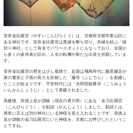
安井金比羅宮（やすいこんぴらぐう）は、京都府京都市東山区に
ある神社です。安井金比羅宮は悪縁を断ち切り、良縁を結ぶ「縁
切り神社」として有名でパワースポットにもなっており、全国か
ら多くの参拝者が訪れ、人生の転機や新たな出発を祈願していま
す。
安井金比羅宮の歴史は少し複雑で、起源は飛鳥時代に藤原鎌足が
家の繁栄と子孫の長久を祈願した「藤寺（ふじでら）」を創建し
たことが始まりです。平安時代には「光明院観勝寺（こうみょう
いんかんしょうじ）」として再建されました。
再建後、崇徳上皇が讃岐（現在の香川県）にある「金刀比羅宮
（こんぴらぐう）」を勧請（かんじょう）しました。勧請とは、
簡単に言えば別の神社にいる神様を迎え入れることです。崇徳上
皇が讃岐の金刀比羅宮にいた神様を、京都にお呼びしたというこ
とですね。