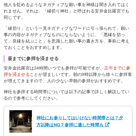
他人を貶めるようなネガティブな願い事を神様は聞き入れてはく
れません。それは、「縁切り神社」と呼ばれる安井金比羅宮でも
同じです。
「縁切り」という一見ネガティブなワードに引っ張られて、願い
事の内容がネガティブなものにならないように、「悪縁を切っ
て、良縁を結ぶこと」を意識した願い事の書き方を、事前に考え
ておくことをおすすめします。
昼までに参拝を済ませる
安井金比羅宮は24時間いつでも参拝が可能ですが、
正午までに参
拝を済ませる
ことが望ましいです。朝の9時以降から徐々に参拝客
が増えてきますので、人の少ない早朝の参拝がおすすめです。
神社を参拝する時間帯については以下の記事で詳しく解説してい
るので参考にしてください。
神社にお参りしてはいけない時間帯とは？夕
方以降はNG？参拝に適した時間も