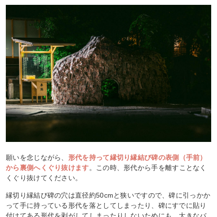
願いを念じながら、
形代を持って縁切り縁結び碑の表側（手前）
から裏側へくぐり抜けます
。この時、形代から手を離すことなく
くぐり抜けてください。
縁切り縁結び碑の穴は直径約50cmと狭いですので、碑に引っかか
って手に持っている形代を落としてしまったり、碑にすでに貼り
付けてある形代を剥がしてしまったりしないためにも、大きなバ