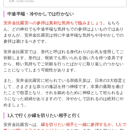
出典: Callat media
中途半端・冷やかしでは行かない
安井金比羅宮への参拝は真剣な気持ちで臨みましょう
。もちろ
ん、どの神社でも中途半端な気持ちでの参拝はよいものではあり
ませんが、安井金比羅宮は特に中途半端な気持ちや冷やかしでの
参拝は避けるべきです。
安井金比羅宮では、形代と呼ばれる身代わりのお札を使用してご
祈願します。形代は、呪術でも用いられる強い力を持つ道具です
から、軽い気持ちでご祈願を行ったばかりに取り返しのつかない
ことになってしまう可能性があります。
また、安井金比羅宮に祀られている崇徳天皇は、日本の3大怨霊と
して、さまざまな祟りの逸話を持つ神様です。非業の最期を遂げ
たことで怨霊となり、それを鎮めるために神様として祀られるよ
うになった経緯がありますので、冷やかしで訪れるのは絶対にや
めましょう。
1人で行くか縁を切りたい相手と行く
安井金比羅宮へは、
縁を切りたい相手と一緒に参拝するか、1人で