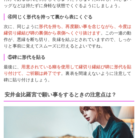
ッグなどは持たずに身軽な状態でくぐるようにしましょう。
④同じく形代を持って裏から表にくぐる
次に、同じように
形代を持ち、再度願い事を念じながら、今度は
縁切り縁結び碑の裏側から表側へくぐり抜けます
。この一連の動
作が、悪縁を断ち切り、良縁を結ぶとされています​ので、しっか
りと事前に覚えてスムーズに行えるとよいですね。
⑤碑に形代を貼る
最後に、
用意されている糊を使用して縁切り縁結び碑に形代を貼
り付けて、ご祈願は終了です
。裏表を間違えないように注意して
碑に貼り付けましょう。
安井金比羅宮で願い事をするときの注意点は？