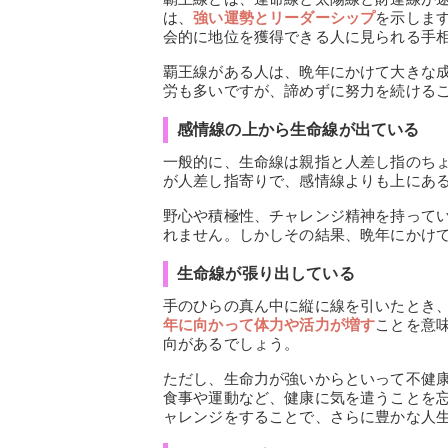
は、
強い運勢とリーダーシップ
を示しま
会的に地位を獲得できる人に見られる手
覇王線がある人は、晩年にかけて大きな
労も多いですが、諦めずに努力を続ける
感情線の上から生命線が出ている
一般的に、生命線は親指と人差し指のち
が人差し指寄りで、感情線よりも上にあ
野心や積極性、チャレンジ精神を持って
れません。しかしその結果、晩年にかけ
生命線が張り出している
手のひらの真ん中に縦に線を引いたとき
年に向かって体力や活力が増す
ことを意
向があるでしょう。
ただし、生命力が強いからといって不健
食事や運動など、健康に気を遣うことを
ャレンジをすることで、さらに豊かな人