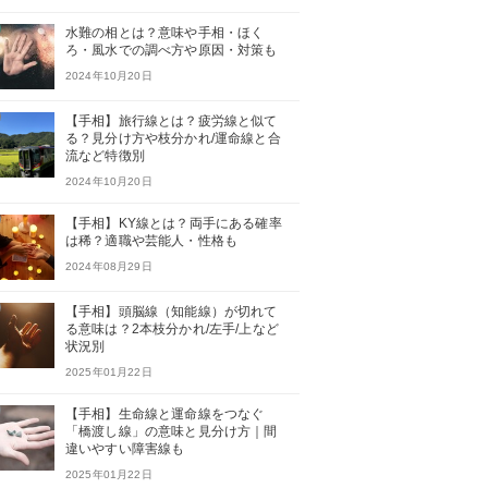
水難の相とは？意味や手相・ほく
ろ・風水での調べ方や原因・対策も
2024年10月20日
【手相】旅行線とは？疲労線と似て
る？見分け方や枝分かれ/運命線と合
流など特徴別
2024年10月20日
【手相】KY線とは？両手にある確率
は稀？適職や芸能人・性格も
2024年08月29日
【手相】頭脳線（知能線）が切れて
る意味は？2本枝分かれ/左手/上など
状況別
2025年01月22日
【手相】生命線と運命線をつなぐ
「橋渡し線」の意味と見分け方｜間
違いやすい障害線も
2025年01月22日