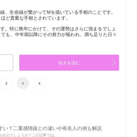
能線、生命線が繋がってMを描いている手相のことです。
れるほど貴重な手相とされています。
ます。特に晩年にかけて、その運勢はさらに強まるでしょ
しても、中年期以降にその努力が報われ、満ち足りた日々
続きを読む
2
3
4
すい？二重感情線との違いや有名人の例も解説
るのでしょうか？この記事では...