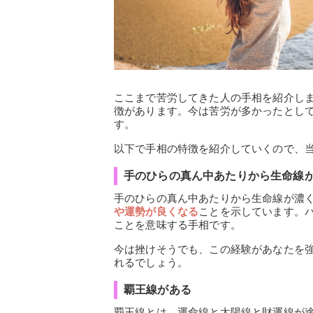
ここまで苦労してきた人の手相を紹介し
徴があります。今は苦労が多かったとし
す。
以下で手相の特徴を紹介していくので、
手のひらの真ん中あたりから生命線
手のひらの真ん中あたりから生命線が濃
や運勢が良くなる
ことを示しています。
ことを意味する手相です。
今は挫けそうでも、この経験があなたを
れるでしょう。
覇王線がある
覇王線とは、運命線と太陽線と財運線が