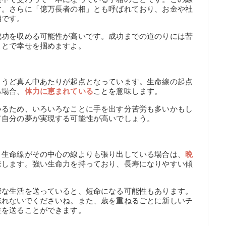
す。さらに「億万長者の相」とも呼ばれており、お金や社
相です。
成功を収める可能性が高いです。成功までの道のりには苦
ことで幸せを掴めますよ。
ょうど真ん中あたりが起点となっています。生命線の起点
る場合、
体力に恵まれている
ことを意味します。
いるため、いろいろなことに手を出す分苦労も多いかもし
て自分の夢が実現する可能性が高いでしょう。
、生命線がその中心の線よりも張り出している場合は、
晩
味します。強い生命力を持っており、長寿になりやすい傾
康な生活を送っていると、短命になる可能性もあります。
忘れないでくださいね。また、歳を重ねるごとに新しいチ
生を送ることができます。