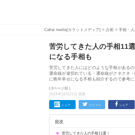
Callat media[カラットメディア]
>
占術
>
手相・人
苦労してきた人の手相11
になる手相も
苦労してきた人にはどのような手相があるの
運命線が途切れている・運命線がクネクネ・
に晩年幸せになる手相も紹介するので参考に
( 3ページ目 )
2024年10月23日 更新
シェア
ツイート
シェア
目次
苦労してきた人の手相11選！