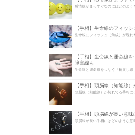
感情線がまっすぐなのにはどのような意
【手相】生命線のフィッシ
生命線にフィッシュ（魚紋）が現れた
【手相】生命線と運命線を
障害線も
生命線と運命線をつなぐ「橋渡し線」
【手相】頭脳線（知能線）が
頭脳線（知能線）が切れてる手相には
【手相】頭脳線が長い意味は
頭脳線が長い手相にはどのような意味