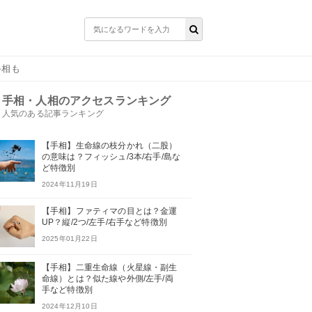
手相も
手相・人相のアクセスランキング
人気のある記事ランキング
【手相】生命線の枝分かれ（二股）
の意味は？フィッシュ/3本/右手/島な
ど特徴別
2024年11月19日
【手相】ファティマの目とは？金運
UP？縦/2つ/左手/右手など特徴別
2025年01月22日
【手相】二重生命線（火星線・副生
命線）とは？似た線や外側/左手/両
手など特徴別
2024年12月10日