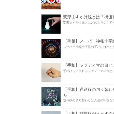
変形ますかけ線とは？橋渡
変形ますかけ線とはどのような手相な
【手相】スーパー神秘十字
スーパー神秘十字線の手相にはどんな
【手相】ファティマの目とは
手のひらに現れるファティマの目とは
【手相】運命線の切り替わ
も
運命線の切り替わりは人生の転機を表
【手相】感情線がまっすぐ