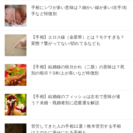
手相にシワが多い意味は？細かい線が多い/左手/右
手など特徴別
【手相】エロス線（金星帯）とは？モテすぎる？
変態？繋がってない/切れてるなども
【手相】結婚線の枝分かれ（二股）の意味は？死
別の暗示？3本/上が長いなど特徴別
【手相】結婚線のフィッシュは左右で意味が違
う？未婚・既婚者別に恋愛運を解説
苦労してきた人の手相11選！晩年苦労する手相
は？のちに幸せになる手相も