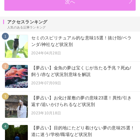
次へ
アクセスランキング
人気のある記事ランキング
1
セミのスピリチュアル的な意味15選！抜け殻/ベラ
ンダ/神社など状況別
2024年04月28日
2
【夢占い】金魚の夢は宝くじが当たる予兆？死ぬ/
飼う/赤など状況別意味を解説
2023年07月09日
3
【夢占い】お化け屋敷の夢の意味23選！異性/引き
返す/追いかけられるなど状況別
2023年10月18日
4
【夢占い】目的地にたどり着けない夢の意味25選！
道に迷う/学校/職場など状況別