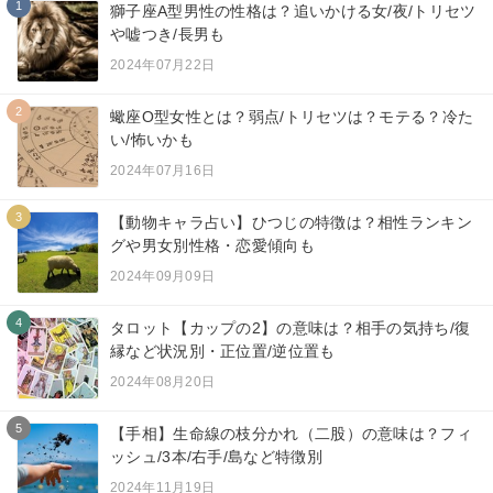
1
獅子座A型男性の性格は？追いかける女/夜/トリセツ
や嘘つき/長男も
2024年07月22日
2
蠍座O型女性とは？弱点/トリセツは？モテる？冷た
い/怖いかも
2024年07月16日
3
【動物キャラ占い】ひつじの特徴は？相性ランキン
グや男女別性格・恋愛傾向も
2024年09月09日
4
タロット【カップの2】の意味は？相手の気持ち/復
縁など状況別・正位置/逆位置も
2024年08月20日
5
【手相】生命線の枝分かれ（二股）の意味は？フィ
ッシュ/3本/右手/島など特徴別
2024年11月19日