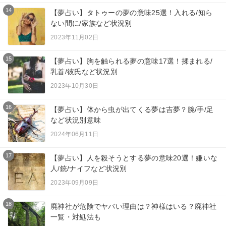
14
【夢占い】タトゥーの夢の意味25選！入れる/知ら
ない間に/家族など状況別
2023年11月02日
15
【夢占い】胸を触られる夢の意味17選！揉まれる/
乳首/彼氏など状況別
2023年10月30日
16
【夢占い】体から虫が出てくる夢は吉夢？腕/手/足
など状況別意味
2024年06月11日
17
【夢占い】人を殺そうとする夢の意味20選！嫌いな
人/銃/ナイフなど状況別
2023年09月09日
18
廃神社が危険でヤバい理由は？神様はいる？廃神社
一覧・対処法も