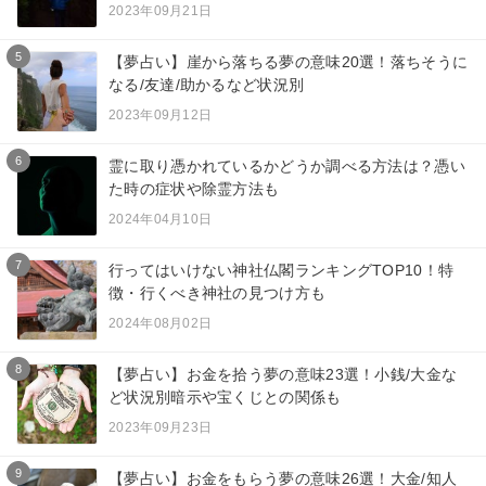
2023年09月21日
5
【夢占い】崖から落ちる夢の意味20選！落ちそうに
なる/友達/助かるなど状況別
2023年09月12日
6
霊に取り憑かれているかどうか調べる方法は？憑い
た時の症状や除霊方法も
2024年04月10日
7
行ってはいけない神社仏閣ランキングTOP10！特
徴・行くべき神社の見つけ方も
2024年08月02日
8
【夢占い】お金を拾う夢の意味23選！小銭/大金な
ど状況別暗示や宝くじとの関係も
2023年09月23日
9
【夢占い】お金をもらう夢の意味26選！大金/知人