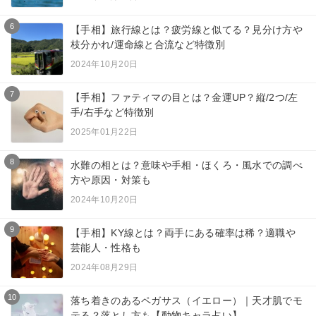
6
【手相】旅行線とは？疲労線と似てる？見分け方や
枝分かれ/運命線と合流など特徴別
2024年10月20日
7
【手相】ファティマの目とは？金運UP？縦/2つ/左
手/右手など特徴別
2025年01月22日
8
水難の相とは？意味や手相・ほくろ・風水での調べ
方や原因・対策も
2024年10月20日
9
【手相】KY線とは？両手にある確率は稀？適職や
芸能人・性格も
2024年08月29日
10
落ち着きのあるペガサス（イエロー）｜天才肌でモ
テる？落とし方も【動物キャラ占い】