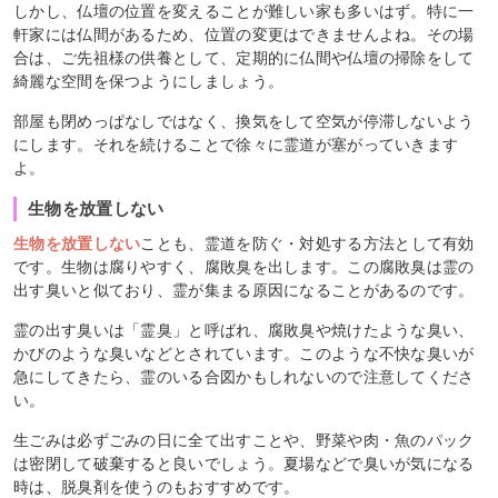
しかし、仏壇の位置を変えることが難しい家も多いはず。特に一
軒家には仏間があるため、位置の変更はできませんよね。その場
合は、ご先祖様の供養として、定期的に仏間や仏壇の掃除をして
綺麗な空間を保つようにしましょう。
部屋も閉めっぱなしではなく、換気をして空気が停滞しないよう
にします。それを続けることで徐々に霊道が塞がっていきます
よ。
生物を放置しない
生物を放置しない
ことも、霊道を防ぐ・対処する方法として有効
です。生物は腐りやすく、腐敗臭を出します。この腐敗臭は霊の
出す臭いと似ており、霊が集まる原因になることがあるのです。
霊の出す臭いは「霊臭」と呼ばれ、腐敗臭や焼けたような臭い、
かびのような臭いなどとされています。このような不快な臭いが
急にしてきたら、霊のいる合図かもしれないので注意してくださ
い。
生ごみは必ずごみの日に全て出すことや、野菜や肉・魚のパック
は密閉して破棄すると良いでしょう。夏場などで臭いが気になる
時は、脱臭剤を使うのもおすすめです。