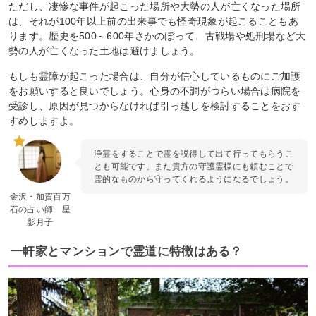
ただし、凄惨な事件が起こった場所や大勢の人が亡くなった場所
は、それが100年以上前の出来事でも怪奇現象が起こることもあ
ります。歴史を500～600年さかのぼって、古戦場や処刑場など大
勢の人が亡くなった土地は避けましょう。
もしも霊障が起こった場合は、自分が信心しているものにご加護
をお願いすると良いでしょう。心身の不調がつらい場合は病院を
受診し、原因が見つからなければ引っ越しを検討することをおす
すめしますよ。
浄霊をすることで霊を説得して出て行ってもらうこ
とも可能です。また貴方の守護霊様にも頼むことで
霊的なものから守ってくれるようになるでしょう。
金沢・加賀百万
石の占い師 星
影月子
一軒家とマンションで霊道に特徴はある？