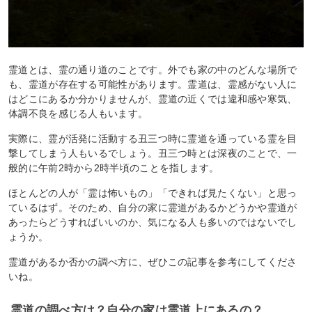
霊道とは、霊の通り道のことです。外でも家の中のどんな場所で
も、霊道が存在する可能性があります。霊道は、霊感がない人に
はどこにあるか分かりませんが、霊道の近くでは違和感や寒気、
体調不良を感じる人もいます。
実際に、霊が活発に活動する丑三つ時に霊道を通っている霊を目
撃してしまう人もいるでしょう。丑三つ時とは深夜のことで、一
般的に午前2時から2時半頃のことを指します。
ほとんどの人が「霊は怖いもの」「できれば見たくない」と思っ
ているはず。そのため、自分の家に霊道があるかどうかや霊道が
あったらどうすればいいのか、気になる人も多いのではないでし
ょうか。
霊道があるか否かの調べ方に、ぜひこの記事を参考にしてくださ
いね。
霊道の調べ方は？自分の家は霊道上にあるの？