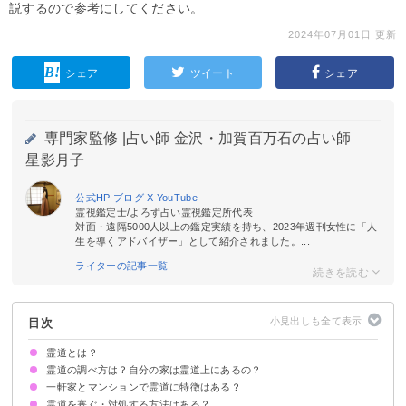
説するので参考にしてください。
2024年07月01日 更新
シェア
ツイート
シェア
専門家監修 |
占い師 金沢・加賀百万石の占い師
星影月子
公式HP
ブログ
X
YouTube
霊視鑑定士/よろず占い霊視鑑定所代表
対面・遠隔5000人以上の鑑定実績を持ち、2023年週刊女性に「人
生を導くアドバイザー」として紹介されました。...
ライターの記事一覧
目次
霊道とは？
霊道の調べ方は？自分の家は霊道上にあるの？
一軒家とマンションで霊道に特徴はある？
地図上で事故等の現場とお寺との線上にあるか
かつてお墓があった場所かどうか
火葬場や葬儀場・病院が近いかどうか
事故物件かどうか
霊道を塞ぐ・対処する方法はある？
マンション：5〜6階が霊道が最もあると言われている
一軒家：ラップ音や謎の体調不良に注意