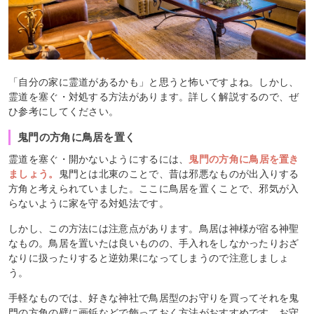
「自分の家に霊道があるかも」と思うと怖いですよね。しかし、
霊道を塞ぐ・対処する方法があります。詳しく解説するので、ぜ
ひ参考にしてください。
鬼門の方角に鳥居を置く
霊道を塞ぐ・開かないようにするには、
鬼門の方角に鳥居を置き
ましょう。
鬼門とは北東のことで、昔は邪悪なものが出入りする
方角と考えられていました。ここに鳥居を置くことで、邪気が入
らないように家を守る対処法です。
しかし、この方法には注意点があります。鳥居は神様が宿る神聖
なもの。鳥居を置いたは良いものの、手入れをしなかったりおざ
なりに扱ったりすると逆効果になってしまうので注意しましょ
う。
手軽なものでは、好きな神社で鳥居型のお守りを買ってそれを鬼
門の方角の壁に画鋲などで飾っておく方法がおすすめです。お守