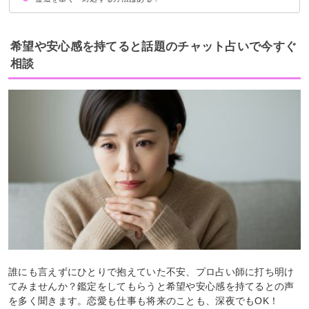
鬼門の方角に鳥居を置く
盛り塩をする
仏壇の位置を変える
生物を放置しない
霊道には立ち入らない
希望や安心感を持てると話題のチャット占いで今すぐ
相談
誰にも言えずにひとりで抱えていた不安、プロ占い師に打ち明け
てみませんか？鑑定をしてもらうと希望や安心感を持てるとの声
を多く聞きます。恋愛も仕事も将来のことも、深夜でもOK！