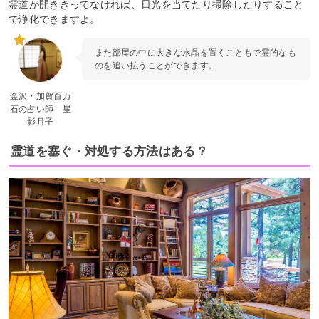
霊道が開ききってなければ、日光を当てたり掃除したりすること
で浄化できますよ。
また部屋の中に大きな水晶を置くこともで霊的なも
のを追い払うことができます。
金沢・加賀百万
石の占い師 星
影月子
霊道を塞ぐ・対処する方法はある？