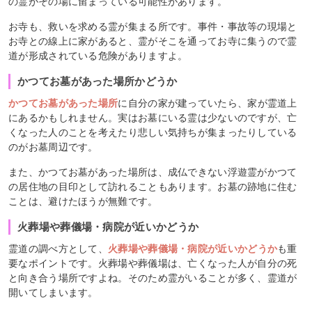
の霊がその場に留まっている可能性があります。
お寺も、救いを求める霊が集まる所です。事件・事故等の現場と
お寺との線上に家があると、霊がそこを通ってお寺に集うので霊
道が形成されている危険がありますよ。
かつてお墓があった場所かどうか
かつてお墓があった場所
に自分の家が建っていたら、家が霊道上
にあるかもしれません。実はお墓にいる霊は少ないのですが、亡
くなった人のことを考えたり悲しい気持ちが集まったりしている
のがお墓周辺です。
また、かつてお墓があった場所は、成仏できない浮遊霊がかつて
の居住地の目印として訪れることもあります。お墓の跡地に住む
ことは、避けたほうが無難です。
火葬場や葬儀場・病院が近いかどうか
霊道の調べ方として、
火葬場や葬儀場・病院が近いかどうか
も重
要なポイントです。火葬場や葬儀場は、亡くなった人が自分の死
と向き合う場所ですよね。そのため霊がいることが多く、霊道が
開いてしまいます。