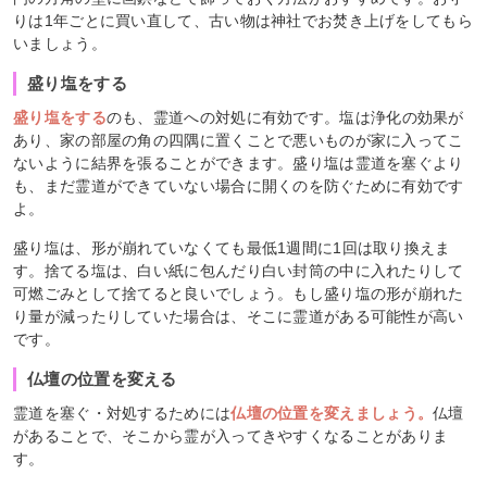
りは1年ごとに買い直して、古い物は神社でお焚き上げをしてもら
いましょう。
盛り塩をする
盛り塩をする
のも、霊道への対処に有効です。塩は浄化の効果が
あり、家の部屋の角の四隅に置くことで悪いものが家に入ってこ
ないように結界を張ることができます。盛り塩は霊道を塞ぐより
も、まだ霊道ができていない場合に開くのを防ぐために有効です
よ。
盛り塩は、形が崩れていなくても最低1週間に1回は取り換えま
す。捨てる塩は、白い紙に包んだり白い封筒の中に入れたりして
可燃ごみとして捨てると良いでしょう。もし盛り塩の形が崩れた
り量が減ったりしていた場合は、そこに霊道がある可能性が高い
です。
仏壇の位置を変える
霊道を塞ぐ・対処するためには
仏壇の位置を変えましょう。
仏壇
があることで、そこから霊が入ってきやすくなることがありま
す。