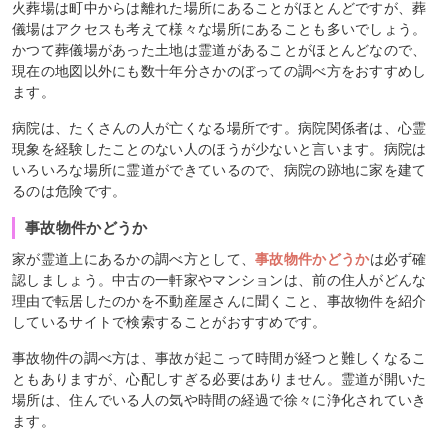
火葬場は町中からは離れた場所にあることがほとんどですが、葬
儀場はアクセスも考えて様々な場所にあることも多いでしょう。
かつて葬儀場があった土地は霊道があることがほとんどなので、
現在の地図以外にも数十年分さかのぼっての調べ方をおすすめし
ます。
病院は、たくさんの人が亡くなる場所です。病院関係者は、心霊
現象を経験したことのない人のほうが少ないと言います。病院は
いろいろな場所に霊道ができているので、病院の跡地に家を建て
るのは危険です。
事故物件かどうか
家が霊道上にあるかの調べ方として、
事故物件かどうか
は必ず確
認しましょう。中古の一軒家やマンションは、前の住人がどんな
理由で転居したのかを不動産屋さんに聞くこと、事故物件を紹介
しているサイトで検索することがおすすめです。
事故物件の調べ方は、事故が起こって時間が経つと難しくなるこ
ともありますが、心配しすぎる必要はありません。霊道が開いた
場所は、住んでいる人の気や時間の経過で徐々に浄化されていき
ます。