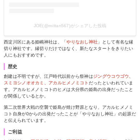
JOE(@mittan567)がシェアした投稿
西淀川区にある姫嶋神社は、「
やりなおし神社
」として有名な縁
切り神社です。縁切りだけではなく、新たなスタートをきりたい
人にもおすすめです。
歴史
創建は不明ですが、江戸時代以前から祭神は
ジングウコウゴウ、​
スミヨシノオオカミ、アカルヒメノミコト
だったといわれていま
す。アカルヒメノミコトのヒメは大分県の姫島の出身だったこと
が関係しているとか。
第二次世界大戦の空襲で姫島が焼け野原となり、アカルヒメノミ
コト自身が0からの出発だったことが「やりなおし神社」の起源だ
と伝えられています。
ご利益