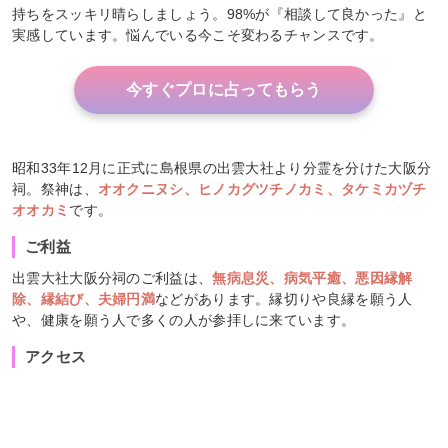
持ちをスッキリ晴らしましょう。98%が『相談して良かった』と
実感しています。悩んでいる今こそ変わるチャンスです。
今すぐプロに占ってもらう
昭和33年12月に正式に島根県の出雲大社より分霊を分けた大阪分
祠。祭神は、
オオクニヌシ、ヒノカグツチノカミ、タケミカヅチ
オオカミ
です。
ご利益
出雲大社大阪分祠のご利益は、
無病息災、病気平癒、悪因縁解
除、縁結び、夫婦円満
などがあります。縁切りや良縁を願う人
や、健康を願う人で多くの人が参拝しに来ています。
アクセス