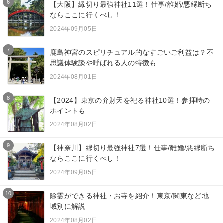
6
【大阪】縁切り最強神社11選！仕事/離婚/悪縁断ち
ならここに行くべし！
2024年09月05日
7
鹿島神宮のスピリチュアル的なすごいご利益は？不
思議体験談や呼ばれる人の特徴も
2024年08月01日
8
【2024】東京の弁財天を祀る神社10選！参拝時の
ポイントも
2024年08月02日
9
【神奈川】縁切り最強神社7選！仕事/離婚/悪縁断ち
ならここに行くべし！
2024年09月05日
10
除霊ができる神社・お寺を紹介！東京/関東など地
域別に解説
2024年08月02日