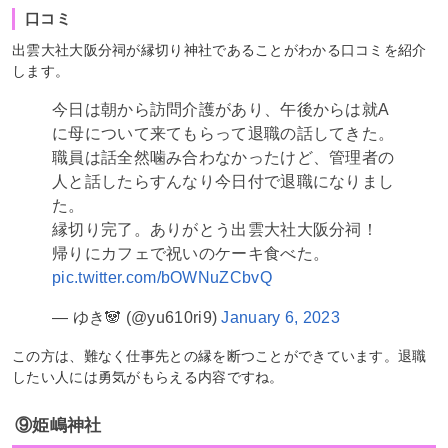
口コミ
出雲大社大阪分祠が縁切り神社であることがわかる口コミを紹介
します。
今日は朝から訪問介護があり、午後からは就A
に母について来てもらって退職の話してきた。
職員は話全然噛み合わなかったけど、管理者の
人と話したらすんなり今日付で退職になりまし
た。
縁切り完了。ありがとう出雲大社大阪分祠！
帰りにカフェで祝いのケーキ食べた。
pic.twitter.com/bOWNuZCbvQ
— ゆき🐼 (@yu610ri9)
January 6, 2023
この方は、難なく仕事先との縁を断つことができています。退職
したい人には勇気がもらえる内容ですね。
⑨姫嶋神社