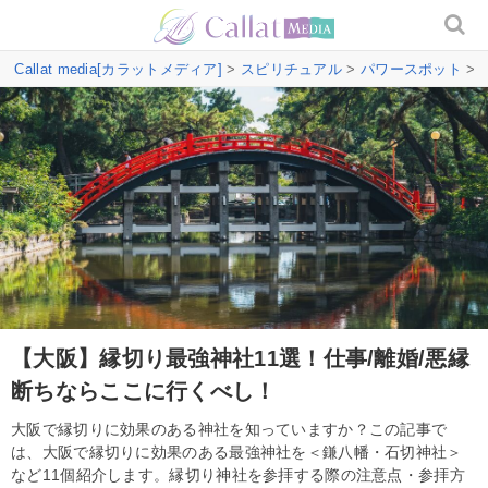
Callat media[カラットメディア]
>
スピリチュアル
>
パワースポット
>
【大阪】縁切り最強神社11選！仕事/離婚/悪縁
断ちならここに行くべし！
大阪で縁切りに効果のある神社を知っていますか？この記事で
は、大阪で縁切りに効果のある最強神社を＜鎌八幡・石切神社＞
など11個紹介します。縁切り神社を参拝する際の注意点・参拝方