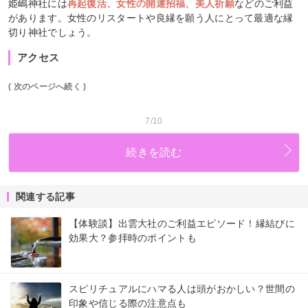
姫嶋神社には
再起復活、女性の開運招福、美人祈願
などのご利益
があります。女性のリスタートや良縁を願う人にとって最適な縁
切り神社でしょう。
アクセス
( 次のページへ続く )
7/10
続きを読む
関連する記事
【体験談】出雲大社のご利益エピソード！縁結びに
効果大？参拝時のポイントも
スピリチュアルにハマる人は頭がおかしい？世間の
印象や信じる際の注意点も