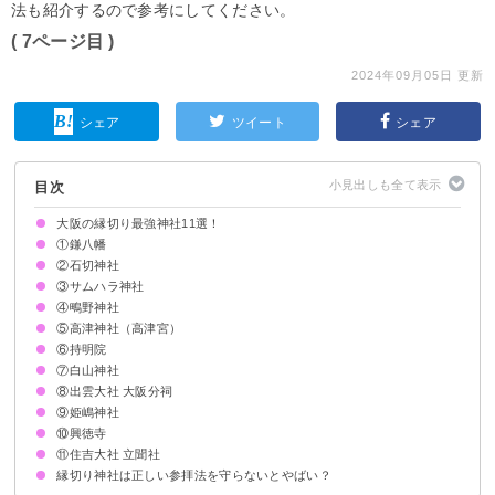
法も紹介するので参考にしてください。
( 7ページ目 )
2024年09月05日 更新
シェア
ツイート
シェア
目次
大阪の縁切り最強神社11選！
①鎌八幡
②石切神社
歴史
ご利益
アクセス
口コミ
③サムハラ神社
歴史
ご利益
アクセス
口コミ
④鴫野神社
歴史
ご利益
アクセス
口コミ
⑤高津神社（高津宮）
歴史
ご利益
アクセス
口コミ
⑥持明院
歴史
ご利益
アクセス
口コミ
⑦白山神社
歴史
ご利益
アクセス
口コミ
⑧出雲大社 大阪分祠
歴史
ご利益
アクセス
口コミ
⑨姫嶋神社
歴史
ご利益
アクセス
口コミ
⑩興徳寺
歴史
ご利益
アクセス
口コミ
⑪住吉大社 立聞社
歴史
ご利益
アクセス
口コミ
縁切り神社は正しい参拝法を守らないとやばい？
歴史
ご利益
アクセス
口コミ