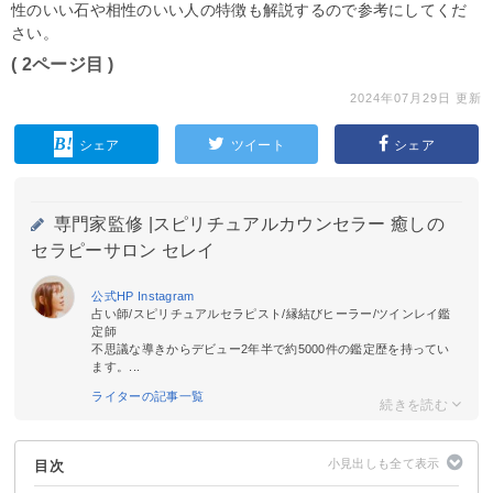
性のいい石や相性のいい人の特徴も解説するので参考にしてくだ
さい。
( 2ページ目 )
2024年07月29日 更新
シェア
ツイート
シェア
専門家監修 |
スピリチュアルカウンセラー 癒しの
セラピーサロン セレイ
公式HP
Instagram
占い師/スピリチュアルセラピスト/縁結びヒーラー/ツインレイ鑑
定師
不思議な導きからデビュー2年半で約5000件の鑑定歴を持ってい
ます。...
ライターの記事一覧
目次