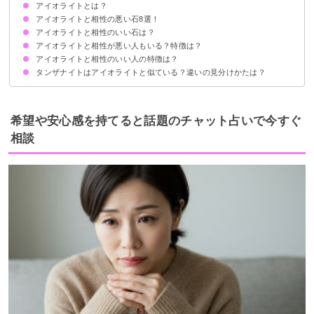
アイオライトとは？
アイオライトと相性の悪い石8選！
得られるスピリチュアル的な効果
アイオライトと相性のいい石は？
①サンストーン
②タンザナイト
③プレナイト
④スモーキークォーツ
⑤ガーネット
⑥タイガーアイ
⑦ブラックトルマリン
⑧オブシディアン
アイオライトと相性が悪い人もいる？特徴は？
①アクアマリン：ストレス解消に効果大
②アメジスト：恋愛運の上昇
③ムーンストーン：人間関係が上手くいく
④ペリドット：癒しの効果と恋愛関係の発展
⑤水晶：仕事運を始めとした運気の上昇
アイオライトと相性のいい人の特徴は？
活発でエネルギーに満ち溢れている人
好転反応・体調不良が起きる人
変化を嫌う人
物質的な成功を望む人
タンザナイトはアイオライトと似ている？違いの見分けかたは？
色味
アイオライトには多色性がある
希望や安心感を持てると話題のチャット占いで今すぐ
相談