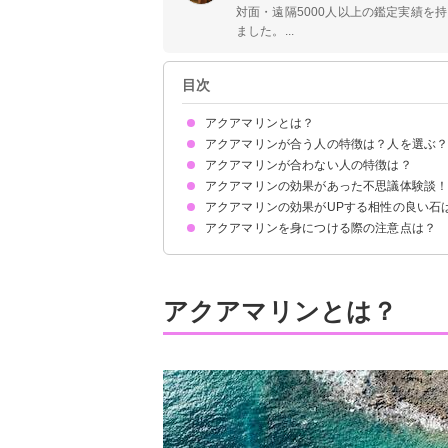
対面・遠隔5000人以上の鑑定実績を
ました。...
目次
アクアマリンとは？
アクアマリンが合う人の特徴は？人を選ぶ
得られる効果
アクアマリンが合わない人の特徴は？
無性に惹かれる・欲しいと感じる人
人間関係に悩んでいる人
恋愛で悩んでいる人
心穏やかに過ごしたい人
お守りが欲しい人
アクアマリンの効果があった不思議体験談
アクアマリンの効果がUPする相性の良い石
①対人運のUPにより幼馴染とのアポ
②見ているだけでも癒し効果が
③合わないこともあるため要注意
アクアマリンを身につける際の注意点は？
①アメジスト：対人運UP
②ローズクォーツ：恋愛運UP
③モルガナイト：引き寄せ運UP
④ラピスラズリ：全体運UP
好転反応や副作用を感じたら使用をやめる
相性の悪い石と併用しない
定期的に浄化する
アクアマリンとは？