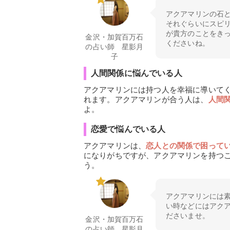
アクアマリンの石
それぐらいにスピ
が貴方のことをき
金沢・加賀百万石
くださいね。
の占い師 星影月
子
人間関係に悩んでいる人
アクアマリンには持つ人を幸福に導いて
れます。アクアマリンが合う人は、
人間
よ。
恋愛で悩んでいる人
アクアマリンは、
恋人との関係で困って
になりがちですが、アクアマリンを持つ
う。
アクアマリンには
い時などにはアク
ださいませ。
金沢・加賀百万石
の占い師 星影月