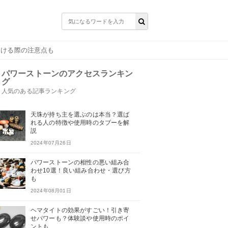
つける際の注意点も
パワーストーンのアクセスランキン
グ
人気のある記事ランキング
天珠が持ち主を選ぶのは本当？選ば
れる人の特徴や使用時のタブーを解
説
2024年07月26日
パワーストーンの相性の悪い組み合
わせ10選！良い組み合わせ・選び方
も
2024年08月01日
ヘマタイトの効果がすごい！引き寄
せパワーも？体験談や使用時のポイ
ントも