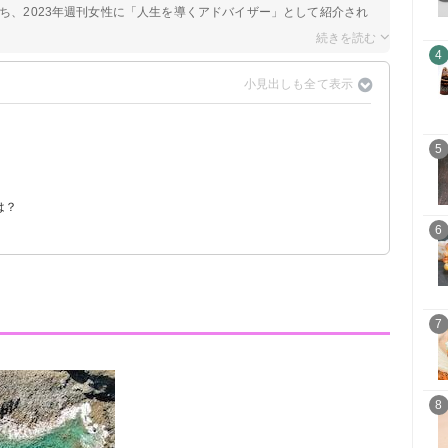
持ち、2023年週刊女性に「人生を導くアドバイザー」として紹介され
4
？
5
！
は？
6
7
8