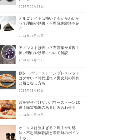
2024年05月13日
オルゴナイトは怖い？石がかわいそ
う？理由や効果・不思議体験談を紹
介
2024年07月29日
アメジストは怖い？石言葉が原因？
怖い理由や効果について解説
2024年09月03日
数珠・パワーストーンブレスレット
はダサい？時代遅れ？男女別の評判
と着こなし方も
2024年08月30日
霊を寄せ付けないパワーストーン10
選！除霊効果のある組み合わせも
2024年09月06日
オニキスは強すぎる？理由や対処
法・不思議体験談と着用時のポイン
トも