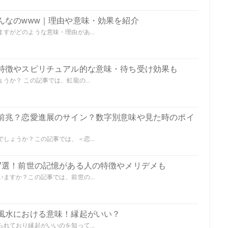
んなのwww｜理由や意味・効果を紹介
すがどのような意味・理由があ...
特徴やスピリチュアル的な意味・待ち受け効果も
か？ この記事では、虹龍の...
前兆？恋愛進展のサイン？数字別意味や見た時のポイ
しょうか？この記事では、＜恋...
7選！前世の記憶がある人の特徴やメリデメも
ますか？この記事では、前世の...
風水における意味！縁起がいい？
れており縁起がいいのを知って...