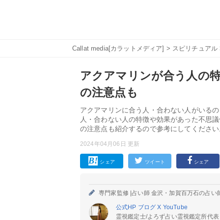
Callat media[カラットメディア]
>
スピリチュアル
アクアマリンが合う人の特
の注意点も
アクアマリンに合う人・合わない人がいるの
人・合わない人の特徴や効果があった不思議
の注意点も紹介するので参考にしてください
2024年04月06日 更新
シェア
ツイート
シェア
専門家監修 |
占い師 金沢・加賀百万石の占い
公式HP
ブログ
X
YouTube
霊視鑑定士/よろず占い霊視鑑定所代表