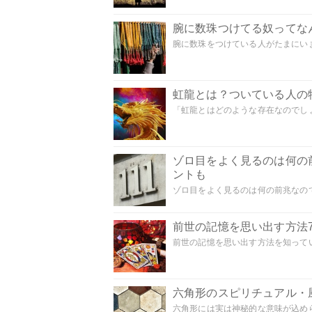
腕に数珠つけてる奴ってな
腕に数珠をつけている人がたまにいま
虹龍とは？ついている人の
「虹龍とはどのような存在なのでしょう
ゾロ目をよく見るのは何の
ントも
ゾロ目をよく見るのは何の前兆なので
前世の記憶を思い出す方法
前世の記憶を思い出す方法を知ってい
六角形のスピリチュアル・
六角形には実は神秘的な意味が込めら