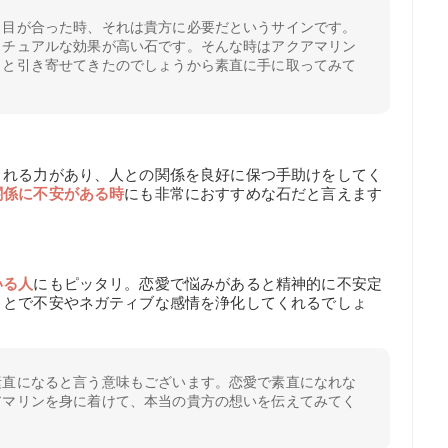
と目が合った時、それは貴方に必要だというサインです。
リチュアルな効果が高い石です。そんな時はアクアマリン
っと引き寄せてきたのでしょうから素直に手に取ってみて
くれる力があり、人との関係を良好に保つ手助けをしてく
関係に不安がある時
にも非常におすすめな石だと言えます
いる人
にもピッタリ。恋愛で悩みがあると精神的に不安定
ことで不安やネガティブな感情を浄化してくれるでしょ
素直になると言う意味もございます。恋愛で素直になれな
アマリンを身に着けて、本当の貴方の想いを伝えてみてく