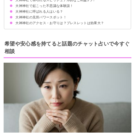
大神神社で起こった不思議な体験談！
①産業の発展
②縁結び
③交通安全
④病気平癒
⑤五穀豊穣
大神神社に呼ばれる人はいる？
①不思議な写真が撮影された
②大神神社を参拝すると不思議と落ち着いた
③大神神社で不思議な雲が現れた
④大神神社で登山すると体が軽くなった
大神神社の見所パワースポット！
大神神社のアクセス・お守りは？ブレスレットは効果大？
①拝殿
②三ツ鳥居
③夫婦岩
④巳の神杉
⑤なでうさぎ
アクセス
ブレスレット
買えるお守り
御朱印
希望や安心感を持てると話題のチャット占いで今すぐ
相談