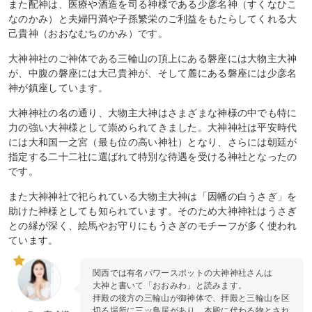
また配神は、医療や酒造を司る神様である少彦名神（すくなひこ
なのかみ）と夫婦円満や子孫繁栄のご利益をもたらしてくれる大
己貴神（おおなむちのかみ）です。
大神神社のご神体である三輪山の頂上にある磐座には大物主大神
が、中腹の磐座には大己貴神が、そして麓にある磐座には少彦名
神が鎮座しています。
大神神社の名の通り、大物主大神はさまざまな神様の中でも特に
力の強い大神様として崇められてきました。大神神社は平安時代
には大和国一之宮（最も位の高い神社）となり、さらには朝廷が
指定する二十二社に選ばれて特別な待遇を受ける神社となったの
です。
また大神神社で祀られている大物主大神は「因幡の白うさぎ」を
助けた神様としても知られています。そのため大神神社はうさぎ
との縁が深く、絵馬やお守りにもうさぎのモチーフが多く使われ
ています。
関西では有名パワースポットの大神神社さんは
大神と書いて「おおみわ」と読みます。
拝殿の後方の三輪山が御神体で、拝殿と三輪山を区
切る場所に三ッ鳥居があり、本殿に代わる物とされ