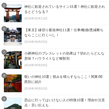
5
神社に歓迎されているサイン15選！神社に歓迎され
るとどうなる？
2024年03月13日
6
【東京】縁切り最強神社11選！仕事/離婚/悪縁断ち
ならここに行くべし！
2024年09月05日
7
小網神社のブレスレットの効果は？切れたらどんな
意味？ハウライトなど種類別
2024年09月08日
8
呪いの神社10選｜恨みを晴らすならここ！関東/関
西別に紹介
2024年08月02日
9
恐山に行ってはいけない人の特徴10選！理由や注意
点・言い伝えも