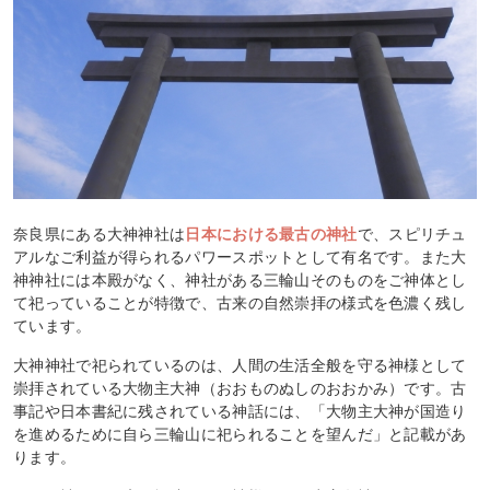
奈良県にある大神神社は
日本における最古の神社
で、スピリチュ
アルなご利益が得られるパワースポットとして有名です。また大
神神社には本殿がなく、神社がある三輪山そのものをご神体とし
て祀っていることが特徴で、古来の自然崇拝の様式を色濃く残し
ています。
大神神社で祀られているのは、人間の生活全般を守る神様として
崇拝されている大物主大神（おおものぬしのおおかみ）です。古
事記や日本書紀に残されている神話には、「大物主大神が国造り
を進めるために自ら三輪山に祀られることを望んだ」と記載があ
ります。