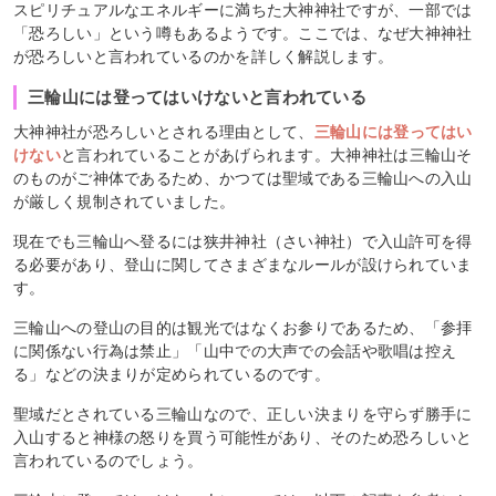
スピリチュアルなエネルギーに満ちた大神神社ですが、一部では
「恐ろしい」という噂もあるようです。ここでは、なぜ大神神社
が恐ろしいと言われているのかを詳しく解説します。
三輪山には登ってはいけないと言われている
大神神社が恐ろしいとされる理由として、
三輪山には登ってはい
けない
と言われていることがあげられます。大神神社は三輪山そ
のものがご神体であるため、かつては聖域である三輪山への入山
が厳しく規制されていました。
現在でも三輪山へ登るには狭井神社（さい神社）で入山許可を得
る必要があり、登山に関してさまざまなルールが設けられていま
す。
三輪山への登山の目的は観光ではなくお参りであるため、「参拝
に関係ない行為は禁止」「山中での大声での会話や歌唱は控え
る」などの決まりが定められているのです。
聖域だとされている三輪山なので、正しい決まりを守らず勝手に
入山すると神様の怒りを買う可能性があり、そのため恐ろしいと
言われているのでしょう。