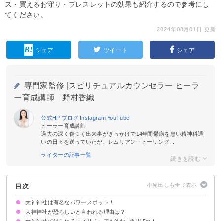
ス・買えるお守り・ブレスレットの効果も紹介するので参考にし
てください。
2024年08月01日 更新
シェア
ツイート
シェア
専門家監修 |
スピリチュアルカウンセラー ヒーラ
ー育成講師 野村香織
公式HP
ブログ
Instagram
YouTube
ヒーラー育成講師
過去の深く傷つく出来事がきっかけで14年間鬱病を患い精神科通
いの日々を送っていたが、レムリアン・ヒーリング...
ライターの記事一覧
目次
大神神社は有名なパワースポット！
大神神社が恐ろしいと言われる理由は？
大神神社で得られるスピリチュアル的なご利益5つ！
三輪山には登ってはいけないと言われている
大神神社で白蛇を見る人もいる
不思議な体験をする人がいる
結界が張られて辿り着けない場所がある
ご利益がすごすぎる