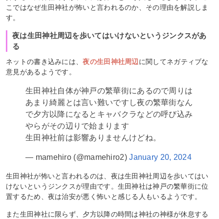
こではなぜ生田神社が怖いと言われるのか、その理由を解説しま
す。
夜は生田神社周辺を歩いてはいけないというジンクスがあ
る
ネットの書き込みには、
夜の生田神社周辺
に関してネガティブな
意見があるようです。
生田神社自体が神戸の繁華街にあるので周りは
あまり綺麗とは言い難いですし夜の繁華街なん
で夕方以降になるとキャバクラなどの呼び込み
やらがその辺りで始まります
生田神社前は影響ありませんけどね。
— mamehiro (@mamehiro2)
January 20, 2024
生田神社が怖いと言われるのは、夜は生田神社周辺を歩いてはい
けないというジンクスが理由です。生田神社は神戸の繁華街に位
置するため、夜は治安が悪く怖いと感じる人もいるようです。
また生田神社に限らず、夕方以降の時間は神社の神様が休息する