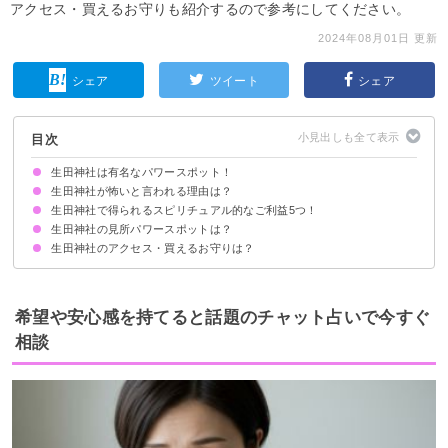
アクセス・買えるお守りも紹介するので参考にしてください。
2024年08月01日 更新
シェア
ツイート
シェア
目次
生田神社は有名なパワースポット！
生田神社が怖いと言われる理由は？
生田神社で得られるスピリチュアル的なご利益5つ！
夜は生田神社周辺を歩いてはいけないというジンクスがある
カップル・夫婦で行くと別れるというジンクスがある
おみくじが当たりすぎて怖い
ご利益がすごすぎる
生田神社の見所パワースポットは？
①縁結び
②子宝安産
③勝運向上
④商売繁盛
⑤厄除け
生田神社のアクセス・買えるお守りは？
①二ノ鳥居
②楼門
③拝殿
④稲荷神社
⑤包丁塚
アクセス
買えるお守り
御朱印
希望や安心感を持てると話題のチャット占いで今すぐ
相談