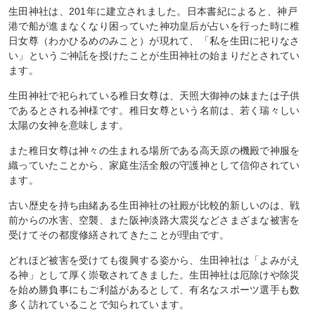
生田神社は、201年に建立されました。日本書紀によると、神戸
港で船が進まなくなり困っていた神功皇后が占いを行った時に稚
日女尊（わかひるめのみこと）が現れて、「私を生田に祀りなさ
い」というご神託を授けたことが生田神社の始まりだとされてい
ます。
生田神社で祀られている稚日女尊は、天照大御神の妹または子供
であるとされる神様です。稚日女尊という名前は、若く瑞々しい
太陽の女神を意味します。
また稚日女尊は神々の生まれる場所である高天原の機殿で神服を
織っていたことから、家庭生活全般の守護神として信仰されてい
ます。
古い歴史を持ち由緒ある生田神社の社殿が比較的新しいのは、戦
前からの水害、空襲、また阪神淡路大震災などさまざまな被害を
受けてその都度修繕されてきたことが理由です。
どれほど被害を受けても復興する姿から、生田神社は「よみがえ
る神」として厚く崇敬されてきました。生田神社は厄除けや除災
を始め勝負事にもご利益があるとして、有名なスポーツ選手も数
多く訪れていることで知られています。