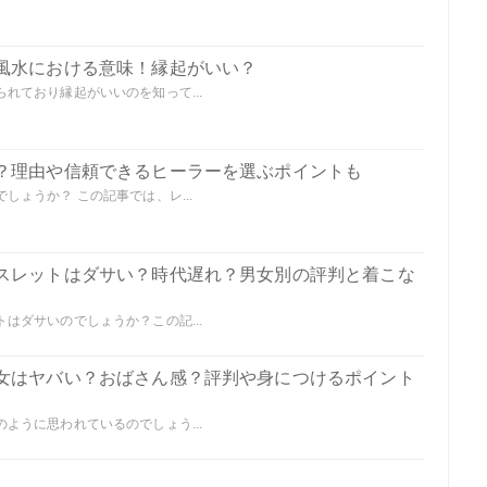
風水における意味！縁起がいい？
れており縁起がいいのを知って...
？理由や信頼できるヒーラーを選ぶポイントも
ょうか？ この記事では、レ...
スレットはダサい？時代遅れ？男女別の評判と着こな
はダサいのでしょうか？この記...
女はヤバい？おばさん感？評判や身につけるポイント
ように思われているのでしょう...