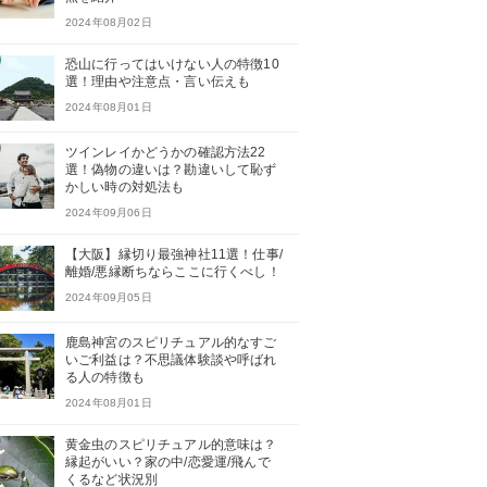
2024年08月02日
恐山に行ってはいけない人の特徴10
選！理由や注意点・言い伝えも
2024年08月01日
ツインレイかどうかの確認方法22
選！偽物の違いは？勘違いして恥ず
かしい時の対処法も
2024年09月06日
【大阪】縁切り最強神社11選！仕事/
離婚/悪縁断ちならここに行くべし！
2024年09月05日
鹿島神宮のスピリチュアル的なすご
いご利益は？不思議体験談や呼ばれ
る人の特徴も
2024年08月01日
黄金虫のスピリチュアル的意味は？
縁起がいい？家の中/恋愛運/飛んで
くるなど状況別