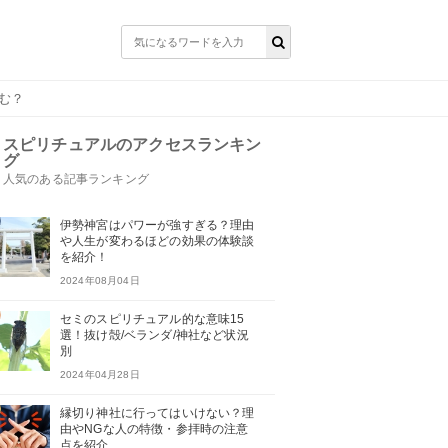
む？
スピリチュアルのアクセスランキン
グ
人気のある記事ランキング
伊勢神宮はパワーが強すぎる？理由
や人生が変わるほどの効果の体験談
を紹介！
2024年08月04日
セミのスピリチュアル的な意味15
選！抜け殻/ベランダ/神社など状況
別
2024年04月28日
縁切り神社に行ってはいけない？理
由やNGな人の特徴・参拝時の注意
点を紹介