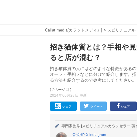
Callat media[カラットメディア]
>
スピリチュアル
招き猫体質とは？手相や見
ると店が混む？
招き猫体質の人にはどのような特徴があるの
オーラ・手相＞などに分けて紹介します。招
る方法も紹介するので参考にしてください。
( 7ページ目 )
2024年06月28日 更新
シェア
ツイート
シェア
専門家監修 |
スピリチュアルカウンセラー 葵 
公式HP
X
Instagram