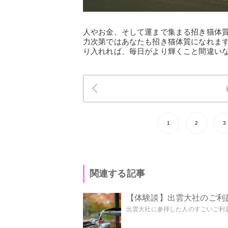
人やお金、そして運まで集まる招き猫体
力次第ではあなたも招き猫体質になれま
り入れれば、毎日がより輝くこと間違い
1
2
3
関連する記事
【体験談】出雲大社のご利
出雲大社に参拝した人のすごいご利益