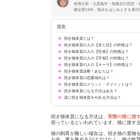
使用占術：九星氣学・陰陽五行思想・
鑑定歴18年。風水をはじめとする東洋思
目次
招き猫体質とは？
招き猫体質の人の【見た目】の特徴は？
招き猫体質の人の【性格】の特徴は？
笑顔が絶えない
顔にチャームポイントがある
招き猫体質の人の【手相】の特徴は？
ポジティブ思考
社交的
礼儀正しい
運を引き寄せる
直観を大事にする
臨機応変に動ける
招き猫体質の人の【オーラ】の特徴は？
人気線がある
ユーモア線がある
金運線がある
招き猫体質診断！あなたは？
金色のオーラ
オレンジ色のオーラ
白いオーラ
虹色のオーラ
黄色のオーラ
招き猫体質の恋愛傾向は？
招き猫体質のメリット・デメリットは？
なかなか恋愛に発展しにくい
付き合うと長続きする
招き猫体質になる方法はある？
メリット
デメリット
逆に招き猫体質をやめる方法は？
ポジティブ思考を心がける
思いやりを心がける
常に笑顔を忘れない
招き猫体質の人と仲良くなる
猫に接する
謙虚な心を持つ
招き猫体質になる方法は、
実際の猫に接
宿っているといわれています。猫に接す
猫の飼育が難しい場合は、招き猫の置物
お金、運を集めるだけではなく、猫の性