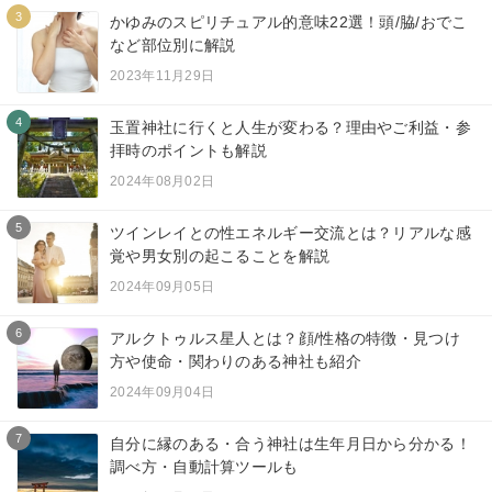
3
かゆみのスピリチュアル的意味22選！頭/脇/おでこ
など部位別に解説
2023年11月29日
4
玉置神社に行くと人生が変わる？理由やご利益・参
拝時のポイントも解説
2024年08月02日
5
ツインレイとの性エネルギー交流とは？リアルな感
覚や男女別の起こることを解説
2024年09月05日
6
アルクトゥルス星人とは？顔/性格の特徴・見つけ
方や使命・関わりのある神社も紹介
2024年09月04日
7
自分に縁のある・合う神社は生年月日から分かる！
調べ方・自動計算ツールも