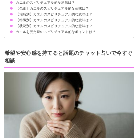
カエルのスピリチュアル的な意味は？
【色別】カエルのスピリチュアル的な意味は？
①金運が上昇する
②物事の前進や成長の意味を持つ
③恋愛運の上昇・復縁
状況によって意味が決まる
【場所別】カエルのスピリチュアル的な意味は？
茶色いカエルのスピリチュアル的意味
白いカエルのスピリチュアル的意味
緑のカエルのスピリチュアル的意味
【特徴別】カエルのスピリチュアル的な意味は？
家の中にカエルがいるスピリチュアル的意味
神社にカエルがいるスピリチュアル的意味
玄関にカエルがいるスピリチュアル的意味
お墓参りでカエルがいるスピリチュアル的意味
【状況別】カエルのスピリチュアル的な意味は？
大きいカエルのスピリチュアル的意味
小さいカエルのスピリチュアル的意味
アマガエルのスピリチュアル的意味
カエルの死骸のスピリチュアル的意味
カエルを見た時のスピリチュアル的なポイントは？
カエルの鳴き声を聞くスピリチュアル的意味
カエルを踏んだときのスピリチュアル的意味
カエルが窓に張り付いているときのスピリチュアル的意味
積極的にやりたいことに取り組む
金運が上昇しているので宝くじを買ってみてもいいかも
希望や安心感を持てると話題のチャット占いで今すぐ
相談