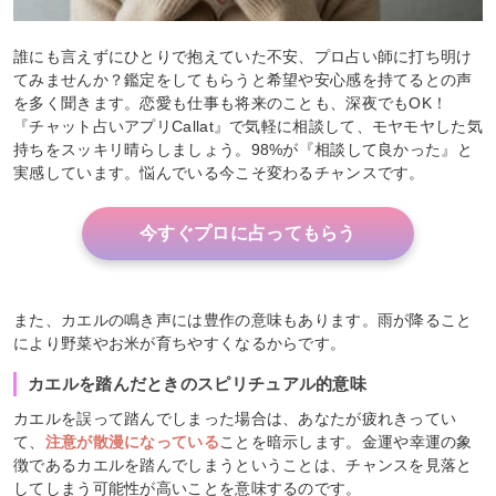
誰にも言えずにひとりで抱えていた不安、プロ占い師に打ち明け
てみませんか？鑑定をしてもらうと希望や安心感を持てるとの声
を多く聞きます。恋愛も仕事も将来のことも、深夜でもOK！
『チャット占いアプリCallat』で気軽に相談して、モヤモヤした気
持ちをスッキリ晴らしましょう。98%が『相談して良かった』と
実感しています。悩んでいる今こそ変わるチャンスです。
今すぐプロに占ってもらう
また、カエルの鳴き声には豊作の意味もあります。雨が降ること
により野菜やお米が育ちやすくなるからです。
カエルを踏んだときのスピリチュアル的意味
カエルを誤って踏んでしまった場合は、あなたが疲れきってい
て、
注意が散漫になっている
ことを暗示します。金運や幸運の象
徴であるカエルを踏んでしまうということは、チャンスを見落と
してしまう可能性が高いことを意味するのです。