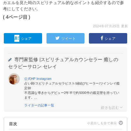
カエルを見た時のスピリチュアル的なポイントも紹介するので参
考にしてください。
( 4ページ目 )
2024年07月25日 更新
シェア
ツイート
シェア
専門家監修 |
スピリチュアルカウンセラー 癒しの
セラピーサロン セレイ
公式HP
Instagram
占い師/スピリチュアルセラピスト/縁結びヒーラー/ツインレイ鑑
定師
不思議な導きからデビュー2年半で約5000件の鑑定歴を持ってい
ます。...
ライターの記事一覧
目次