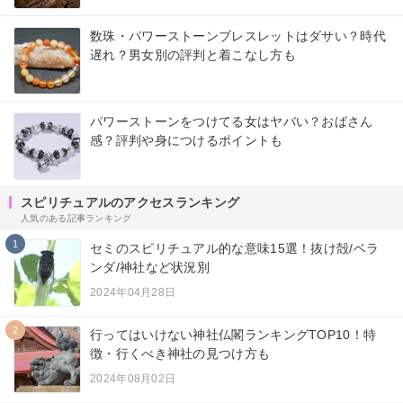
数珠・パワーストーンブレスレットはダサい？時代
遅れ？男女別の評判と着こなし方も
パワーストーンをつけてる女はヤバい？おばさん
感？評判や身につけるポイントも
スピリチュアルのアクセスランキング
人気のある記事ランキング
1
セミのスピリチュアル的な意味15選！抜け殻/ベラ
ンダ/神社など状況別
2024年04月28日
2
行ってはいけない神社仏閣ランキングTOP10！特
徴・行くべき神社の見つけ方も
2024年08月02日