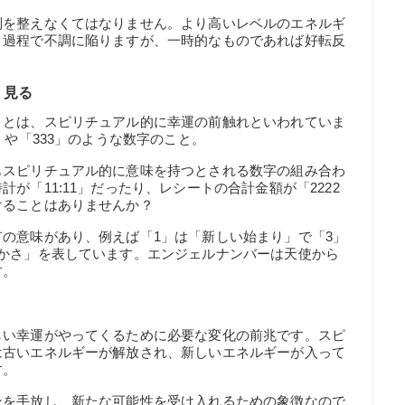
制を整えなくてはなりません。より高いレベルのエネルギ
う過程で不調に陥りますが、一時的なものであれば好転反
く見る
ことは、スピリチュアル的に幸運の前触れといわれていま
」や「333」のような数字のこと。
もスピリチュアル的に意味を持つとされる数字の組み合わ
が「11:11」だったり、レシートの合計金額が「2222
けることはありませんか？
の意味があり、例えば「1」は「新しい始まり」で「3」
豊かさ」を表しています。エンジェルナンバーは天使から
す。
しい幸運がやってくるために必要な変化の前兆です。スピ
は古いエネルギーが解放され、新しいエネルギーが入って
す。
ンを手放し、新たな可能性を受け入れるための象徴なので