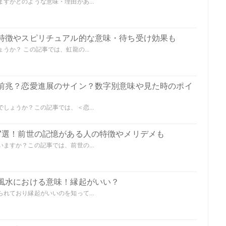
すがどのような意味・理由があ...
特徴やスピリチュアル的な意味・待ち受け効果も
か？ この記事では、虹龍の...
前兆？恋愛進展のサイン？数字別意味や見た時のポイ
しょうか？この記事では、＜恋...
7選！前世の記憶がある人の特徴やメリデメも
ますか？この記事では、前世の...
風水における意味！縁起がいい？
れており縁起がいいのを知って...