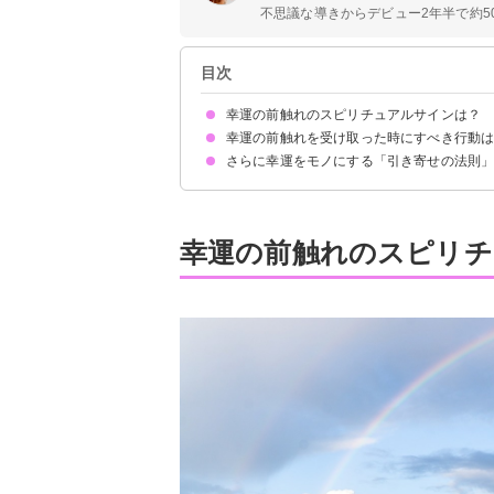
不思議な導きからデビュー2年半で約50
目次
幸運の前触れのスピリチュアルサインは？
幸運の前触れを受け取った時にすべき行動
①体調不良になる
②ゾロ目・エンジェルナンバーをよく見る
③物が壊れる
④寝ても寝ても眠くなってしまう
⑤爪に白い点ができる
⑥幸運をもたらす動物との出会い
⑦ 虹を見る
⑧直感が冴える
⑨ 心が落ち着いている
⑩行動的になる
⑪感謝の気持ちが湧いてくる
⑫人から褒められる
⑬新しい出会いが増える
⑭暗示的な夢を見る
⑮シンクロニシティが増える
さらに幸運をモノにする「引き寄せの法則
積極的にやりたいことにチャレンジする
直感に従って行動する
掃除・断捨離するとさらに運気UP
常にポジティブ思考を心がける
願い事を強くイメージする
アファメーションを行う
ノートに叶えたいことを書く
幸運の前触れのスピリチ