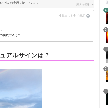
00件の鑑定歴を持っています。...
4
5
は？
」の実践方法は？
6
ュアルサインは？
7
8