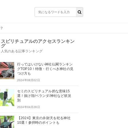
？
スピリチュアルのアクセスランキン
グ
人気のある記事ランキング
行ってはいけない神社仏閣ランキン
グTOP10！特徴・行くべき神社の見
つけ方も
2024年08月02日
セミのスピリチュアル的な意味15
選！抜け殻/ベランダ/神社など状況
別
2024年04月28日
【2024】東京の弁財天を祀る神社
10選！参拝時のポイントも