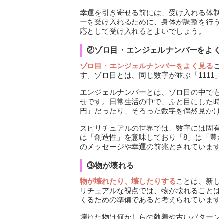
幸運を引き寄せる前には、受け入れる体
ーを受け入れるために、身体が調整を行
応として受け入れるとよいでしょう。
②ゾロ目・エンジェルナンバーをよ
ゾロ目・エンジェルナンバーをよく見る
す。ゾロ目とは、同じ数字が並ぶ「1111
エンジェルナンバーとは、ゾロ目の中で
せです。日常生活の中で、ふと目にした時計
円」だったり、そろった数字を偶然見か
スピリチュアルの世界では、数字には固有
は「創造性」を意味しており「8」は「
のメッセージや幸運の前兆とされていま
③物が壊れる
物が壊れたり、壊したりする
ことは、新
リチュアルな視点では、物が壊れること
くるための準備であると考えられていま
壊れた物は何かしらの執着や古いパター