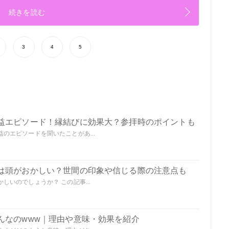
続きを読む
3
4
5
益エピソード！縁結びに効果大？参拝時のポイントも
のエピソードを聞いたことがあ...
は頭がおかしい？世間の印象や信じる際の注意点も
いのでしょうか？ この記事...
んなのwww｜理由や意味・効果を紹介