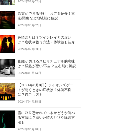
2024年08月02日
除霊ができる神社・お寺を紹介！東
京/関東など地域別に解説
2024年08月02日
色情霊とは？ツインレイとの違い
は？症状や祓う方法・体験談も紹介
2024年09月03日
靴紐が切れるスピリチュアル的意味
は？縁起が悪い/不吉？左右別に解説
2024年03月14日
【2024年8月8日】ライオンズゲー
トが開くときの症状は？体調不良
に？過ごし方も
2024年04月28日
霊に取り憑かれているかどうか調べ
る方法は？憑いた時の症状や除霊方
法も
2024年04月10日