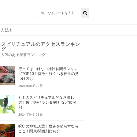
る方法も
スピリチュアルのアクセスランキン
グ
人気のある記事ランキング
行ってはいけない神社仏閣ランキン
グTOP10！特徴・行くべき神社の見
つけ方も
2024年08月02日
セミのスピリチュアル的な意味15
選！抜け殻/ベランダ/神社など状況
別
2024年04月28日
呪いの神社10選｜恨みを晴らすなら
ここ！関東/関西別に紹介