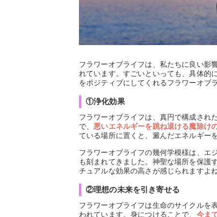
フラワーオブライフは、私たちに良い影
れています。すごいといっても、具体的
をポジティブにしてくれるフラワーオブ
①浄化効果
フラワーオブライフは、真円で構成され
で、
悪いエネルギーを跳ね退ける魔除け
ている場所に置くと、澱んだエネルギー
フラワーオブライフの幾何学模様は、エ
も刻まれてきました。神聖な場所を保護
チュアルな効果の高さが感じられますよ
②理想の未来を引き寄せる
フラワーオブライフは生命のサイクルを
われています。身につけることで、
今ま