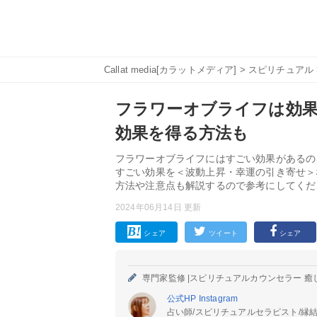
Callat media[カラットメディア]
>
スピリチュアル
フラワーオブライフは効果
効果を得る方法も
フラワーオブライフにはすごい効果があるの
すごい効果を＜波動上昇・幸運の引き寄せ＞
方法や注意点も解説するので参考にしてくだ
2024年06月14日 更新
シェア
ツイート
シェア
専門家監修 |
スピリチュアルカウンセラー 癒
公式HP
Instagram
占い師/スピリチュアルセラピスト/縁