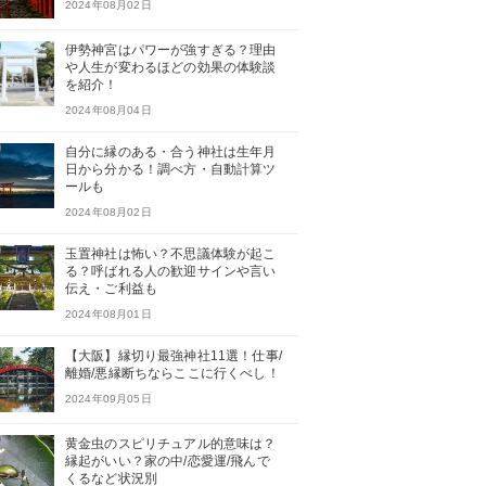
2024年08月02日
伊勢神宮はパワーが強すぎる？理由
や人生が変わるほどの効果の体験談
を紹介！
2024年08月04日
自分に縁のある・合う神社は生年月
日から分かる！調べ方・自動計算ツ
ールも
2024年08月02日
玉置神社は怖い？不思議体験が起こ
る？呼ばれる人の歓迎サインや言い
伝え・ご利益も
2024年08月01日
【大阪】縁切り最強神社11選！仕事/
離婚/悪縁断ちならここに行くべし！
2024年09月05日
黄金虫のスピリチュアル的意味は？
縁起がいい？家の中/恋愛運/飛んで
くるなど状況別