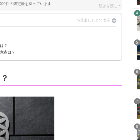
00件の鑑定歴を持っています。...
4
5
法は？
注意点は？
で注意
6
は？
7
8