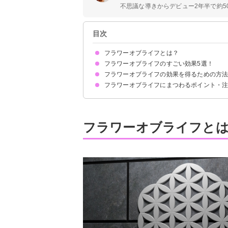
不思議な導きからデビュー2年半で約50
目次
フラワーオブライフとは？
フラワーオブライフのすごい効果5選！
黄金比率の幾何学模様
意味：生命のサイクルの象徴
フラワーオブライフの効果を得るための方
①浄化効果
②理想の未来を引き寄せる
③波動を上昇させる
④不調を改善し活力を与える
⑤記憶力や直感力を上昇させる
フラワーオブライフにまつわるポイント・
スマホの待ち受けにする
ペンダントを身につける
フラワーオブライフのシールを貼る
手描きアートに挑戦する
ウォールアートなどインテリアのアクセントに
ファッションに取り入れる
効果がすごすぎて好転反応が起こることもあるの
フラワーオブライフと