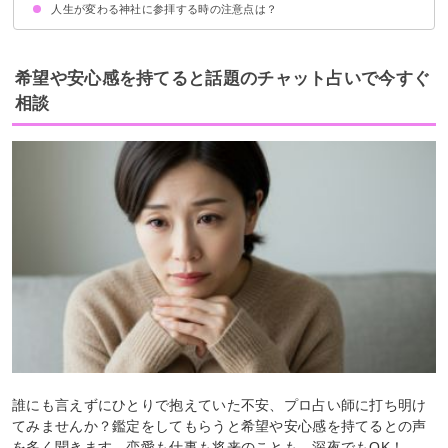
人生が変わる神社に参拝する時の注意点は？
①神戸岩（かのといわ）：東京都
②不二洞：群馬県
③亀岩の洞窟（濃溝の滝）：千葉県
④袋田の滝：茨城県
⑤吹割の滝：群馬県
お参りしてはいけない日は避ける
正しい参拝方法を守る
夜には参拝しないようにする
願いが叶ったから必ずお礼参りをする
希望や安心感を持てると話題のチャット占いで今すぐ
相談
誰にも言えずにひとりで抱えていた不安、プロ占い師に打ち明け
てみませんか？鑑定をしてもらうと希望や安心感を持てるとの声
を多く聞きます。恋愛も仕事も将来のことも、深夜でもOK！