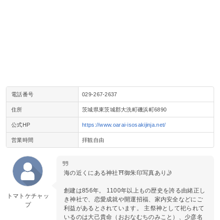
電話番号
029-267-2637
住所
茨城県東茨城郡大洗町磯浜町6890
公式HP
https://www.oarai-isosakijinja.net/
営業時間
拝観自由
海の近くにある神社⛩️御朱印写真あり🤳
創建は856年。 1100年以上もの歴史を誇る由緒正し
トマトケチャッ
き神社で、恋愛成就や開運招福、家内安全などにご
プ
利益があるとされています。 主祭神として祀られて
いるのは大己貴命（おおなむちのみこと）、少彦名