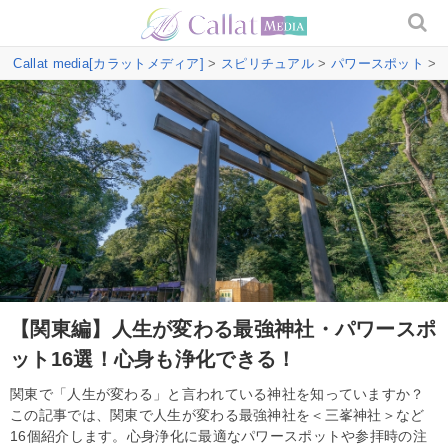
Callat media[カラットメディア]
>
スピリチュアル
>
パワースポット
>
【関東編】人生が変わる最強神社・パワースポ
ット16選！心身も浄化できる！
関東で「人生が変わる」と言われている神社を知っていますか？
この記事では、関東で人生が変わる最強神社を＜三峯神社＞など
16個紹介します。心身浄化に最適なパワースポットや参拝時の注