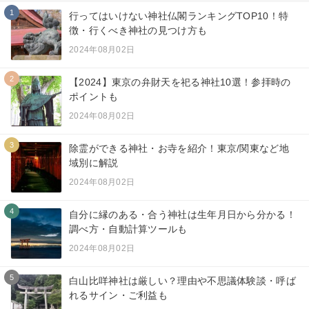
1
行ってはいけない神社仏閣ランキングTOP10！特
徴・行くべき神社の見つけ方も
2024年08月02日
2
【2024】東京の弁財天を祀る神社10選！参拝時の
ポイントも
2024年08月02日
3
除霊ができる神社・お寺を紹介！東京/関東など地
域別に解説
2024年08月02日
4
自分に縁のある・合う神社は生年月日から分かる！
調べ方・自動計算ツールも
2024年08月02日
5
白山比咩神社は厳しい？理由や不思議体験談・呼ば
れるサイン・ご利益も