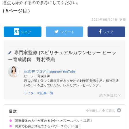
意点も紹介するので参考にしてください。
( 5ページ目 )
2024年08月04日 更新
シェア
ツイート
シェア
専門家監修 |
スピリチュアルカウンセラー ヒーラ
ー育成講師 野村香織
公式HP
ブログ
Instagram
YouTube
ヒーラー育成講師
過去の深く傷つく出来事がきっかけで14年間鬱病を患い精神科通
いの日々を送っていたが、レムリアン・ヒーリング...
ライターの記事一覧
目次
関東最強の人生が変わる神社・パワースポット11選！
関東で心身が浄化できるパワースポット5選！
①三峯神社：埼玉県
②氷川神社：埼玉県
③東京大神宮：東京都
④小網神社：東京都
⑤鶴岡八幡宮：神奈川県
⑥寒川神社：神奈川県
⑦日光二荒山神社：栃木県
⑧赤城神社：群馬県
⑨香取神宮：千葉県
⑩鹿島神宮：茨城県
⑪大洗磯前神社：茨城県