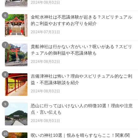
2024年08月02日
6
金蛇水神社は不思議体験が起きる？スピリチュアル
的ご利益やおすすめお守りを紹介
2024年07月31日
7
貴船神社は行かない方がいい？呪いがある？スピリ
チュアル的御利益や不思議体験も
2024年08月02日
8
吉備津神社は怖い？理由やスピリチュアル的なご利
益・不思議体験談を紹介
2024年08月02日
9
恐山に行ってはいけない人の特徴10選！理由や注意
点・言い伝えも
2024年08月01日
10
呪いの神社10選｜恨みを晴らすならここ！関東/関