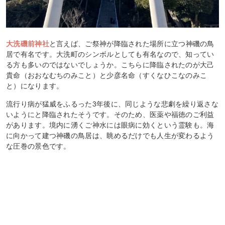
大洗磯前神社
と言えば、ご祭神が降臨された場所に立つ神磯の鳥
居で有名です。大洗町のシンボルとしても有名なので、知ってい
る方も多いのではないでしょうか。こちらに降臨されたのが大己
貴命（おおなむちのみこと）と少彦名命（すくなひこなのみこ
と）になります。
流行り病が猛威をふるった3年後に、同じような悲劇を繰り返さな
いようにと降臨されたそうです。そのため、医薬や福徳のご利益
があります。境内に湧くご神水には眼病に効くという霊験も。海
に向かって建つ神磯の鳥居は、眺めるだけでも人生が変わるよう
な圧巻の景色です。