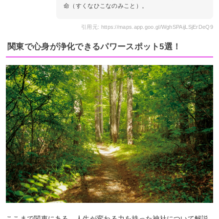
命（すくなひこなのみこと）。
引用元: https://maps.app.goo.gl/WghSPAijLSjErDeQ9
関東で心身が浄化できるパワースポット5選！
ここまで関東にある、人生が変わる力を持った神社について解説