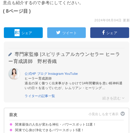
意点も紹介するので参考にしてください。
( 8ページ目 )
2024年08月04日 更新
シェア
ツイート
シェア
専門家監修 |
スピリチュアルカウンセラー ヒーラ
ー育成講師 野村香織
公式HP
ブログ
Instagram
YouTube
ヒーラー育成講師
過去の深く傷つく出来事がきっかけで14年間鬱病を患い精神科通
いの日々を送っていたが、レムリアン・ヒーリング...
ライターの記事一覧
目次
関東最強の人生が変わる神社・パワースポット11選！
関東で心身が浄化できるパワースポット5選！
①三峯神社：埼玉県
②氷川神社：埼玉県
③東京大神宮：東京都
④小網神社：東京都
⑤鶴岡八幡宮：神奈川県
⑥寒川神社：神奈川県
⑦日光二荒山神社：栃木県
⑧赤城神社：群馬県
⑨香取神宮：千葉県
⑩鹿島神宮：茨城県
⑪大洗磯前神社：茨城県