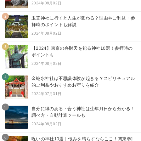
2024年08月02日
2
玉置神社に行くと人生が変わる？理由やご利益・参
拝時のポイントも解説
2024年08月02日
3
【2024】東京の弁財天を祀る神社10選！参拝時の
ポイントも
2024年08月02日
4
金蛇水神社は不思議体験が起きる？スピリチュアル
的ご利益やおすすめお守りを紹介
2024年07月31日
5
自分に縁のある・合う神社は生年月日から分かる！
調べ方・自動計算ツールも
2024年08月02日
6
呪いの神社10選｜恨みを晴らすならここ！関東/関