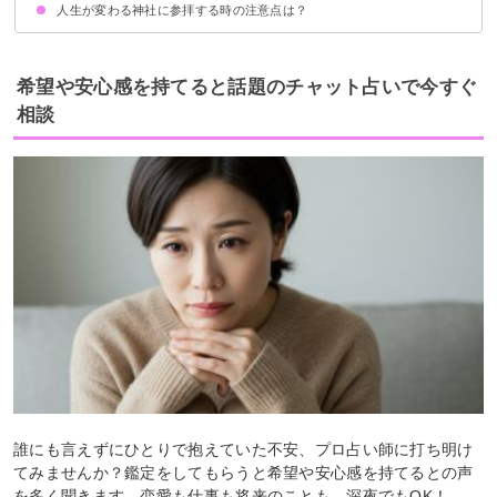
人生が変わる神社に参拝する時の注意点は？
①神戸岩（かのといわ）：東京都
②不二洞：群馬県
③亀岩の洞窟（濃溝の滝）：千葉県
④袋田の滝：茨城県
⑤吹割の滝：群馬県
お参りしてはいけない日は避ける
正しい参拝方法を守る
夜には参拝しないようにする
願いが叶ったから必ずお礼参りをする
希望や安心感を持てると話題のチャット占いで今すぐ
相談
誰にも言えずにひとりで抱えていた不安、プロ占い師に打ち明け
てみませんか？鑑定をしてもらうと希望や安心感を持てるとの声
を多く聞きます。恋愛も仕事も将来のことも、深夜でもOK！