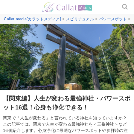
Callat media[カラットメディア]
>
スピリチュアル
>
パワースポット
>
【関東編】人生が変わる最強神社・パワースポ
ット16選！心身も浄化できる！
関東で「人生が変わる」と言われている神社を知っていますか？
この記事では、関東で人生が変わる最強神社を＜三峯神社＞など
16個紹介します。心身浄化に最適なパワースポットや参拝時の注