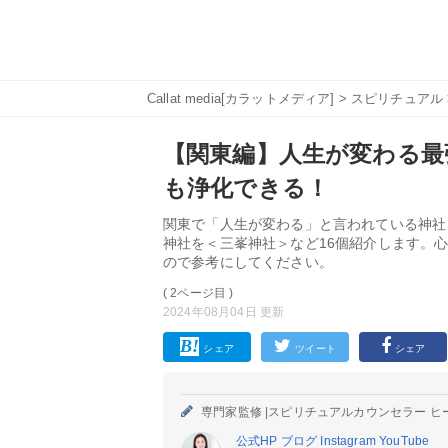
Callat media[カラットメディア]
>
スピリチュアル
【関東編】人生が変わる最
も浄化できる！
関東で「人生が変わる」と言われている神社
神社を＜三峯神社＞など16個紹介します。
ので参考にしてください。
( 2ページ目 )
2024年08月04日 更新
シェア
ツイート
シェア
専門家監修 |
スピリチュアルカウンセラー ヒ
公式HP
ブログ
Instagram
YouTube