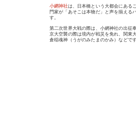
小網神社
は、日本橋という大都会にある
門家が「あそこは本物だ」と声を揃える
す。
第二次世界大戦の際は、小網神社の出征
京大空襲の際は境内が戦災を免れ、関東
倉稲魂神（うがのみたまのかみ）などで