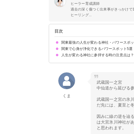
ヒーラー育成講師
過去の深く傷つく出来事がきっかけで
ヒーリング...
目次
関東最強の人生が変わる神社・パワースポッ
関東で心身が浄化できるパワースポット5選
①三峯神社：埼玉県
②氷川神社：埼玉県
③東京大神宮：東京都
④小網神社：東京都
⑤鶴岡八幡宮：神奈川県
⑥寒川神社：神奈川県
⑦日光二荒山神社：栃木県
⑧赤城神社：群馬県
⑨香取神宮：千葉県
⑩鹿島神宮：茨城県
⑪大洗磯前神社：茨城県
人生が変わる神社に参拝する時の注意点は
①神戸岩（かのといわ）：東京都
②不二洞：群馬県
③亀岩の洞窟（濃溝の滝）：千葉県
④袋田の滝：茨城県
⑤吹割の滝：群馬県
お参りしてはいけない日は避ける
正しい参拝方法を守る
夜には参拝しないようにする
願いが叶ったから必ずお礼参りをする
武蔵国一之宮
中仙道から延びる
くま
武蔵国一之宮の氷川
だ先には、夏至と
因みに線の逆を辿
は大宮氷川神社が
と思われます。