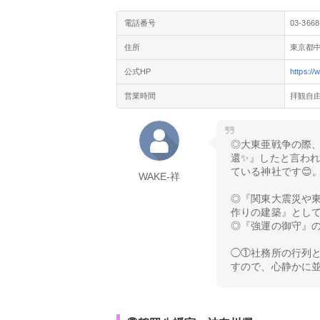
電話番号
03-3668
住所
東京都中
公式HP
https://
営業時間
拝観自
◎大東亜戦争の際
還✨』したと言わ
ている神社です😊
WAKE-祥
◎『関東大震災や
作りの建築』とし
◎『強運の御守』
◯①社務所の行列
すので、心静かに並