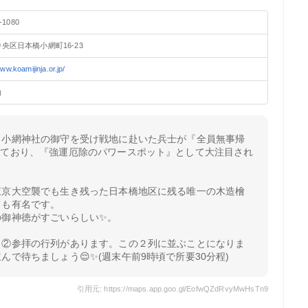
-1080
央区日本橋小網町16-23
www.koamijinja.or.jp/
由
、小網神社の御守を受け戦地に赴いた兵士が『全員無事帰
れており、『強運厄除のパワースポット』として大注目され
。
東京大空襲でも生き残った日本橋地区に残る唯一の木造檜
ても有名です。
の御神徳がすごいらしい✨。
と②参拝の行列があります。この２列に並ぶことになりま
んで待ちましょう😌✨(週末午前9時頃で所要30分程)
引用元: https://maps.app.goo.gl/EofwQZdRvyMwHsTn9