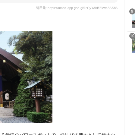
引用元: https://maps.app.goo.gl/1rCyYAkBEkws3SS86
9
10
れる最強のパワースポットで、縁結びの聖地として絶大な