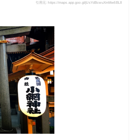
引用元: https://maps.app.goo.gl/jUsYdBcwuXmMw6BL8