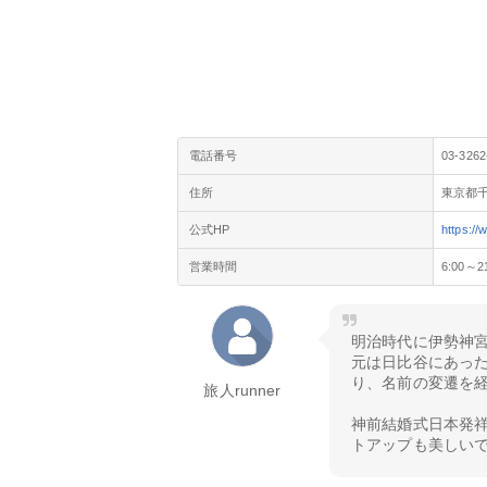
電話番号
03-3262
住所
東京都千
公式HP
https://
営業時間
6:00～2
明治時代に伊勢神
元は日比谷にあっ
り、名前の変遷を
旅人runner
神前結婚式日本発
トアップも美しい