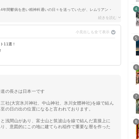
4
14年間鬱病を患い精神科通いの日々を送っていたが、レムリアン・
5
ト11選！
！
？
6
参道の長さは日本一です
7
三社(大宮氷川神社、中山神社、氷川女體神社)を線で結ん
冬至の日の出の位置になると言われております。
ると浅間山があり、富士山と筑波山を線で結んだ直接上に
8
あり、意図的にこの地に建てられ稲作で重要な暦を作った