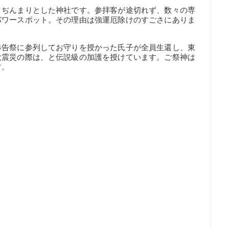
こぢんまりとした神社です。参拝客が途切れず、数々の専
パワースポット。その理由は強運厄除けのすごさにありま
奉告祭に参列してお守りを授かった氏子が全員生還し、東
大震災の際は、と伝説級の加護を授けています。ご祭神は
す。