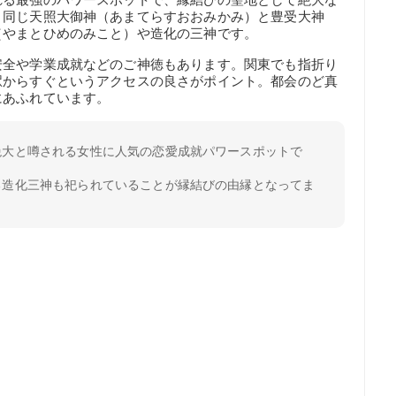
と同じ天照大御神（あまてらすおおみかみ）と豊受大神
（やまとひめのみこと）や造化の三神です。
安全や学業成就などのご神徳もあります。関東でも指折り
駅からすぐというアクセスの良さがポイント。都会のど真
にあふれています。
絶大と噂される女性に人気の恋愛成就パワースポットで
る造化三神も祀られていることが縁結びの由縁となってま