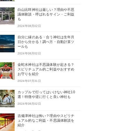
白山比咩神社は厳しい？理由や不思
議体験談・呼ばれるサイン・ご利益
も
2024年08月02日
自分に縁のある・合う神社は生年月
日から分かる！調べ方・自動計算ツ
ールも
2024年08月02日
金蛇水神社は不思議体験が起きる？
スピリチュアル的ご利益やおすすめ
お守りを紹介
2024年07月31日
カップルで行ってはいけない神社10
選！特徴や逆に行くと良い神社も
2024年08月02日
吉備津神社は怖い？理由やスピリチ
ュアル的なご利益・不思議体験談を
紹介