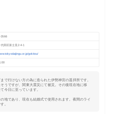
-3566
代田区富士見2-4-1
www.tokyodaijingu.or.jp/gokitou/
1:00
宮まで行けない方の為に造られた伊勢神宮の遥拝所です。
たそうですが、関東大震災にて被災。その後現在地に移
経て今日に至っています。
祥の地であり、現在も結婚式で使用されます。夜間のライ
です。