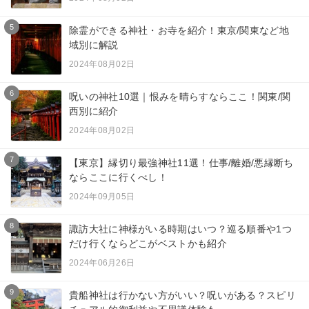
5
除霊ができる神社・お寺を紹介！東京/関東など地
域別に解説
2024年08月02日
6
呪いの神社10選｜恨みを晴らすならここ！関東/関
西別に紹介
2024年08月02日
7
【東京】縁切り最強神社11選！仕事/離婚/悪縁断ち
ならここに行くべし！
2024年09月05日
8
諏訪大社に神様がいる時期はいつ？巡る順番や1つ
だけ行くならどこがベストかも紹介
2024年06月26日
9
貴船神社は行かない方がいい？呪いがある？スピリ