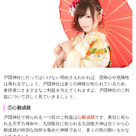
戸隠神社に行ってはいけない理由さえわかれば、恐怖心や危険性
は薄れるでしょう。戸隠神社は多くの神様が祀られているため、
参拝者にさまざまなご利益を与えてくれますよ。戸隠神社のご利
益について詳しく見ていきましょう。
①心願成就
戸隠神社で得られる一つ目のご利益は
心願成就
です。奥社に祀ら
れる天手力雄命や、九頭龍社に祀られる九頭龍大神は古くから心
願成就の特別な信仰を集めた神様であり、多くの民の願いをかな