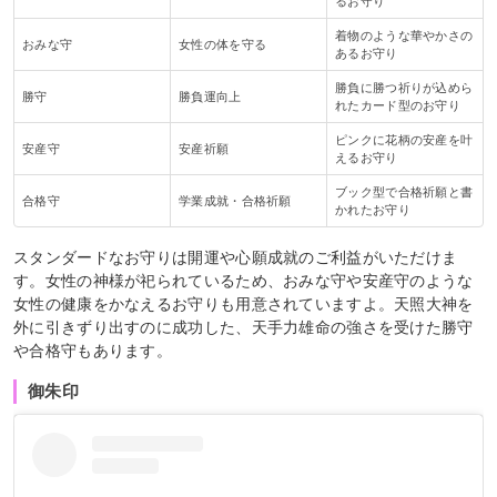
るお守り
着物のような華やかさの
おみな守
女性の体を守る
あるお守り
勝負に勝つ祈りが込めら
勝守
勝負運向上
れたカード型のお守り
ピンクに花柄の安産を叶
安産守
安産祈願
えるお守り
ブック型で合格祈願と書
合格守
学業成就・合格祈願
かれたお守り
スタンダードなお守りは開運や心願成就のご利益がいただけま
す。女性の神様が祀られているため、おみな守や安産守のような
女性の健康をかなえるお守りも用意されていますよ。天照大神を
外に引きずり出すのに成功した、天手力雄命の強さを受けた勝守
や合格守もあります。
御朱印