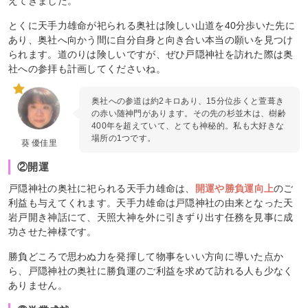
えてきました。
とくに天手力雄命が祀られる奥社は険しい山道を40分歩いた先に
あり、奥社へ向かう間に自分自身と向き合い本当の願いを見つけ
られます。道のりは険しいですが、ぜひ戸隠神社を訪れた際は奥
社への参拝も計画してくださいね。
奥社への参道は約2キロあり、15分位歩くと萱葺き
の赤い随神門があります。その先の杉並木は、樹齢
400年を超えていて、とても神秘的。私も大好きな
場所の1つです。
葵 優佳里
②開運
戸隠神社の奥社に祀られる天手力雄命は、
開運や勝負運向上
のご
利益も与えてくれます。天手力雄命は戸隠神社の由来となった天
岩戸開き神話にて、天照大神を外に引きずり出す任務を見事に成
功させた神様です。
勝負どころで思わぬ力を発揮して物事をいい方向に導いた点か
ら、戸隠神社の奥社に勝負運のご利益を求めて訪れる人も少なく
ありません。