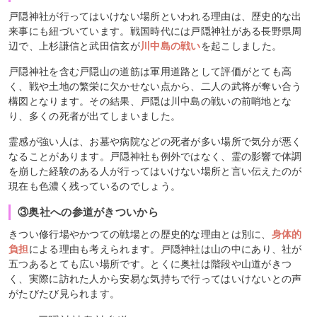
戸隠神社が行ってはいけない場所といわれる理由は、歴史的な出
来事にも紐づいています。戦国時代には戸隠神社がある長野県周
辺で、上杉謙信と武田信玄が
川中島の戦い
を起こしました。
戸隠神社を含む戸隠山の道筋は軍用道路として評価がとても高
く、戦や土地の繁栄に欠かせない点から、二人の武将が奪い合う
構図となります。その結果、戸隠は川中島の戦いの前哨地とな
り、多くの死者が出てしまいました。
霊感が強い人は、お墓や病院などの死者が多い場所で気分が悪く
なることがあります。戸隠神社も例外ではなく、霊の影響で体調
を崩した経験のある人が行ってはいけない場所と言い伝えたのが
現在も色濃く残っているのでしょう。
③奥社への参道がきついから
きつい修行場やかつての戦場との歴史的な理由とは別に、
身体的
負担
による理由も考えられます。戸隠神社は山の中にあり、社が
五つあるとても広い場所です。とくに奥社は階段や山道がきつ
く、実際に訪れた人から安易な気持ちで行ってはいけないとの声
がたびたび見られます。