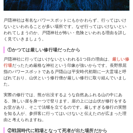
戸隠神社は有名なパワースポットにもかかわらず、行ってはいけ
ないといわれることが多い場所です。なぜ行ってはいけないとい
われてしまうのか、戸隠神社が怖い・危険といわれる理由を詳し
く見ていきましょう。
①かつては厳しい修行場だったから
戸隠神社に行ってはいけないといわれる1つ目の理由は、
厳しい修
行場
だったため厳格な神社という印象が強いからです。長野県屈
指のパワースポットである戸隠山は平安時代初期に一大霊場と呼
ばれており、山伏という修行僧が厳しい修行に取り組んでいまし
た。
実際の修行では、熊が出没するような自然あふれる山の中にあ
る、険しい崖を身一つで登ります。崖の上には山伏が修行をする
お堂があり、そこで法螺を立てるのです。厳しすぎる修行の実態
を知る人が、参拝客に行ってはいけないと伝えたのが広まった理
由と考えられますね。
②戦国時代に戦場となって死者が出た場所だから