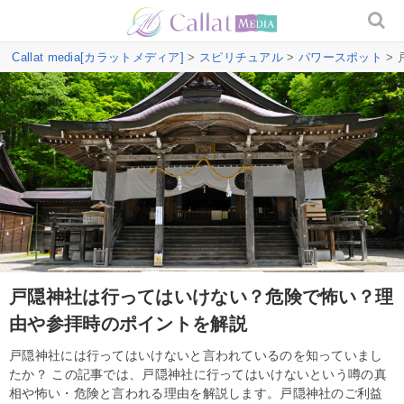
Callat media[カラットメディア]
>
スピリチュアル
>
パワースポット
>
戸隠神社は行ってはいけない？危険で怖い？理
由や参拝時のポイントを解説
戸隠神社には行ってはいけないと言われているのを知っていまし
たか？ この記事では、戸隠神社に行ってはいけないという噂の真
相や怖い・危険と言われる理由を解説します。戸隠神社のご利益