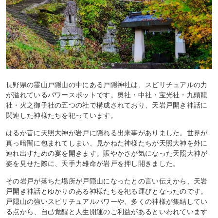
長野県の霊山戸隠山の中にある戸隠神社は、スピリチュアルの力
が溢れているパワースポットです。奥社・中社・宝光社・九頭龍
社・火之御子社の五つの社で構成されており、天岩戸開き神話に
関連した神様たちを祀っています。
はるか昔に天照大神が岩戸に隠れる出来事がありました。世界が
真っ暗闇に包まれてしまい、見かねた神様たちが天照大神を外に
連れ出すための宴を開きます。賑やかさが気になった天照大神が
姿を見せた際に、天手力雄命が岩戸を押し開きました。
その岩戸が落ちた場所が戸隠山になったとの言い伝えから、天岩
戸開き神話とゆかりのある神様たちを祀る運びとなったのです。
戸隠山の強いスピリチュアルパワーや、多くの神様が集結してい
る点から、自己覚醒と人生開運のご利益があるといわれています