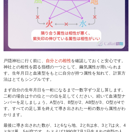
戸隠神社に行く前に、
自分との相性
を確認しておくと安心です。
神社との相性を図る指標の一つとして、繭気属性が用いられま
す。生年月日と血液型をもとに自分が持つ属性を知れて、計算方
法はとてもシンプルです。
まず自分の生年月日を一桁になるまで一数字ずつ足し算します。
二桁の場合は十の位と一の位を足してください。続いて血液型ナ
ンバーを足しましょう。A型が1、B型が2、AB型が3、O型が4で
す。すべての足し算を終えて導き出された一桁の数から属性がわ
かります。
最後に導き出された数が、1と6なら地、2と8は水、3と7は火、4
と9は風、5が空です。たとえば1990年7月1日生まれのB型の人