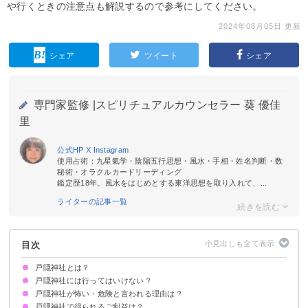
や行くときの注意点も解説するので参考にしてください。
2024年08月05日 更新
シェア
ツイート
シェア
専門家監修 |
スピリチュアルカウンセラー 葵 優佳
里
公式HP
X
Instagram
使用占術：九星氣学・陰陽五行思想・風水・手相・姓名判断・数
秘術・オラクルカードリーディング
鑑定歴18年。風水をはじめとする東洋思想を取り入れて、...
ライターの記事一覧
目次
戸隠神社とは？
戸隠神社には行ってはいけない？
戸隠神社が怖い・危険と言われる理由は？
【結論】行っても問題なし
戸隠神社で得られるご利益は？
①かつては厳しい修行場だったから
②戦国時代に戦場となって死者が出た場所だから
③奥社への参道がきついから
④スピリチュアルなパワーが強すぎるから