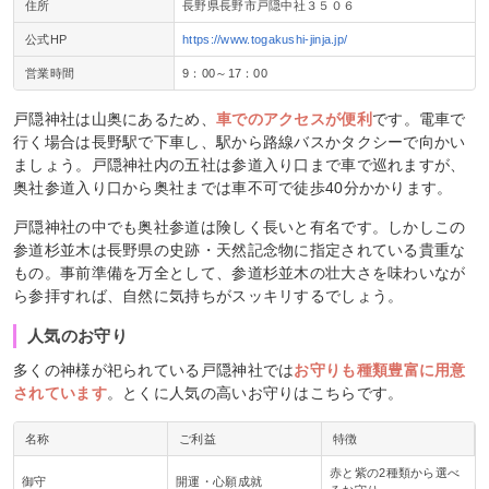
住所
長野県長野市戸隠中社３５０６
公式HP
https://www.togakushi-jinja.jp/
営業時間
9：00～17：00
戸隠神社は山奥にあるため、
車でのアクセスが便利
です。電車で
行く場合は長野駅で下車し、駅から路線バスかタクシーで向かい
ましょう。戸隠神社内の五社は参道入り口まで車で巡れますが、
奥社参道入り口から奥社までは車不可で徒歩40分かかります。
戸隠神社の中でも奥社参道は険しく長いと有名です。しかしこの
参道杉並木は長野県の史跡・天然記念物に指定されている貴重な
もの。事前準備を万全として、参道杉並木の壮大さを味わいなが
ら参拝すれば、自然に気持ちがスッキリするでしょう。
人気のお守り
多くの神様が祀られている戸隠神社では
お守りも種類豊富に用意
されています
。とくに人気の高いお守りはこちらです。
名称
ご利益
特徴
赤と紫の2種類から選べ
御守
開運・心願成就