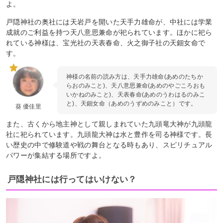
よ。
戸隠神社の奥社には天岩戸を開いた天手力雄命が、中社には学業
成就のご利益を持つ天八意思兼命が祀られています。ほかに祀ら
れている神様は、宝光社の天表春命、火之御子社の天鈿女命で
す。
神様の名前の読み方は、天手力雄命(あめのたちか
らおのみこと)、天八意思兼命(あめのやごころおも
いかねのみこと)、天表春命(あめのうわはるのみこ
と)、天鈿女命（あめのうずめのみこと）です。
葵 優佳里
また、古くから地主神として親しまれていた九頭竜大神が九頭龍
社に祀られています。九頭龍大神は水と豊作を司る神様です。長
い歴史の中で修験道や戦の舞台となる時もあり、スピリチュアル
パワーが集結する場所ですよ。
戸隠神社には行ってはいけない？