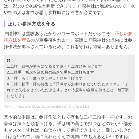
は、2なので水属性と判断できます。戸隠神社は地属性なので、水
や空の人は相性が悪く参拝時には注意が必要です。
正しい参拝方法を守る
戸隠神社は霊験あらたかなパワースポットだからこそ、
正しい参
拝方法を守る
のが重要視されます。実際に戸隠神社の境内には参
拝作法が掲示されているため、これを守れば間違いありません。
1.二拝 背中が平らになるまで深々と二度頭を下げます
2.二拍手 祈念を込め胸の高さで手を二度打ちます
3.一拝 もう一度うやうやしく頭を下げます
4.二拝二拍手一拝の前後に「只今からお参りさせていただきます」「そ
れでは失礼させていただきます」という意味の会釈を加えると一層丁寧
になります
引用元: https://fanblogs.jp/yamatabijiyujin/archive/21/0
基本的な手順は、参拝作法として有名な二拝二拍手一拝です。お
辞儀は深々と頭を下げる、手は胸の高さで打つなどの細かい部分
もマスターすれば、自信を持って参拝できますよ。難しいしきた
りはないので、頭に入れたうえで境内に立ち入るといいですね。