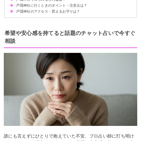
戸隠神社に行くときのポイント・注意点は？
①心願成就
②開運
③学業成就
④縁結び
⑤芸能上達
戸隠神社のアクセス・買えるお守りは？
自分と戸隠神社の相性がいいか確認する
正しい参拝方法を守る
アクセス
人気のお守り
御朱印
希望や安心感を持てると話題のチャット占いで今すぐ
相談
誰にも言えずにひとりで抱えていた不安、プロ占い師に打ち明け