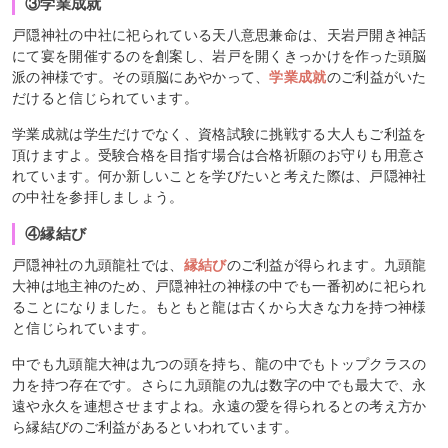
③学業成就
戸隠神社の中社に祀られている天八意思兼命は、天岩戸開き神話
にて宴を開催するのを創案し、岩戸を開くきっかけを作った頭脳
派の神様です。その頭脳にあやかって、
学業成就
のご利益がいた
だけると信じられています。
学業成就は学生だけでなく、資格試験に挑戦する大人もご利益を
頂けますよ。受験合格を目指す場合は合格祈願のお守りも用意さ
れています。何か新しいことを学びたいと考えた際は、戸隠神社
の中社を参拝しましょう。
④縁結び
戸隠神社の九頭龍社では、
縁結び
のご利益が得られます。九頭龍
大神は地主神のため、戸隠神社の神様の中でも一番初めに祀られ
ることになりました。もともと龍は古くから大きな力を持つ神様
と信じられています。
中でも九頭龍大神は九つの頭を持ち、龍の中でもトップクラスの
力を持つ存在です。さらに九頭龍の九は数字の中でも最大で、永
遠や永久を連想させますよね。永遠の愛を得られるとの考え方か
ら縁結びのご利益があるといわれています。