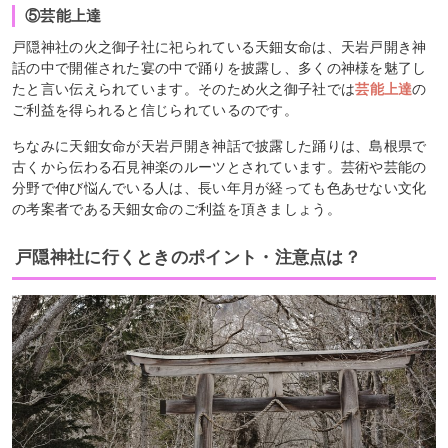
⑤芸能上達
戸隠神社の火之御子社に祀られている天鈿女命は、天岩戸開き神
話の中で開催された宴の中で踊りを披露し、多くの神様を魅了し
たと言い伝えられています。そのため火之御子社では
芸能上達
の
ご利益を得られると信じられているのです。
ちなみに天鈿女命が天岩戸開き神話で披露した踊りは、島根県で
古くから伝わる石見神楽のルーツとされています。芸術や芸能の
分野で伸び悩んでいる人は、長い年月が経っても色あせない文化
の考案者である天鈿女命のご利益を頂きましょう。
戸隠神社に行くときのポイント・注意点は？