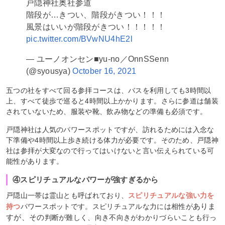
戸隠神社奥社参道
階段が…きつい、階段がきつい！！！
風景はいいが階段がきつい！！！！！
pic.twitter.com/BVwNU4hE2l
— ユーノオンセン■yu-no／OnnSSenn
(@syousya)
October 16, 2021
五つの社をすべて回る参拝コースは、バスを利用しても3時間以
上、すべて徒歩で巡ると4時間以上かかります。さらに参道は舗装
されていないため、服装や靴、飲み物などの準備も必須です。
戸隠神社は人気のパワースポットですが、訪れるためには入念な
下準備や4時間以上歩き続ける体力が必要です。そのため、戸隠神
社は参拝が大変なので行ってはいけないと言い伝えられている可
能性があります。
④スピリチュアルなパワーが強すぎるから
戸隠山一帯は霊山とも呼ばれており、
スピリチュアルな強い力を
ありま
持つ
パワースポットです。スピリチュアルな力には相性が
すが、その
判断が難しく、向き不向きがわかりづらいことも行っ