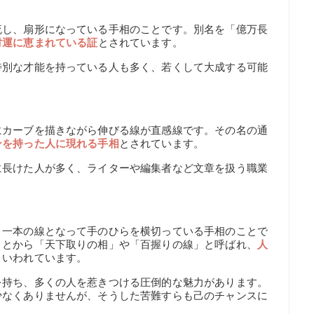
流し、扇形になっている手相のことです。別名を「億万長
財運に恵まれている証
とされています。
特別な才能を持っている人も多く、若くして大成する可能
にカーブを描きながら伸びる線が直感線です。その名の通
ンを持った人に現れる手相
とされています。
に長けた人が多く、ライターや編集者など文章を扱う職業
り一本の線となって手のひらを横切っている手相のことで
ことから「天下取りの相」や「百握りの線」と呼ばれ、
人
といわれています。
を持ち、多くの人を惹きつける圧倒的な魅力があります。
少なくありませんが、そうした苦難すらも己のチャンスに