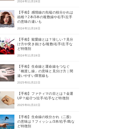
2024年11月19日
【手相】感情線の先端の枝分かれは
凶相？2本/3本の複数線や右手/左手
の意味の違いも
2024年11月19日
【手相】寵愛線とは？珍しい？見分
け方や突き抜ける/複数/右手/左手な
ど特徴別
2024年11月19日
【手相】生命線と運命線をつなぐ
「橋渡し線」の意味と見分け方｜間
違いやすい障害線も
2025年01月22日
【手相】ファティマの目とは？金運
UP？縦/2つ/左手/右手など特徴別
2025年01月22日
【手相】生命線の枝分かれ（二股）
の意味は？フィッシュ/3本/右手/島な
ど特徴別