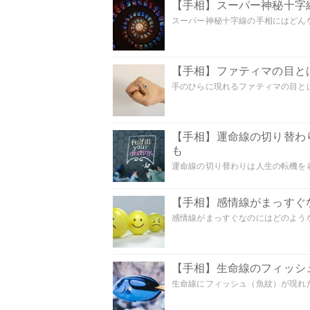
【手相】スーパー神秘十字
スーパー神秘十字線の手相にはどんな
【手相】ファティマの目とは
手のひらに現れるファティマの目とは
【手相】運命線の切り替わ
も
運命線の切り替わりは人生の転機を表
【手相】感情線がまっすぐ
感情線がまっすぐなのにはどのような意
【手相】生命線のフィッシ
生命線にフィッシュ（魚紋）が現れた