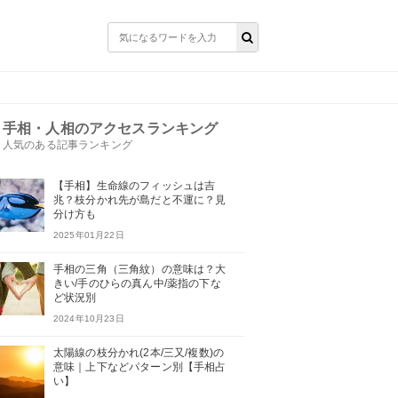
手相・人相のアクセスランキング
人気のある記事ランキング
【手相】生命線のフィッシュは吉
兆？枝分かれ先が島だと不運に？見
分け方も
2025年01月22日
手相の三角（三角紋）の意味は？大
きい/手のひらの真ん中/薬指の下な
ど状況別
2024年10月23日
太陽線の枝分かれ(2本/三又/複数)の
意味｜上下などパターン別【手相占
い】