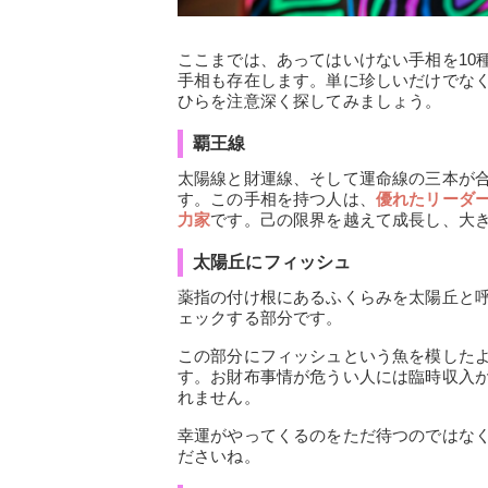
ここまでは、あってはいけない手相を10
手相も存在します。単に珍しいだけでな
ひらを注意深く探してみましょう。
覇王線
太陽線と財運線、そして運命線の三本が
す。この手相を持つ人は、
優れたリーダ
力家
です。己の限界を越えて成長し、大
太陽丘にフィッシュ
薬指の付け根にあるふくらみを太陽丘と
ェックする部分です。
この部分にフィッシュという魚を模した
す。お財布事情が危うい人には臨時収入
れません。
幸運がやってくるのをただ待つのではな
ださいね。