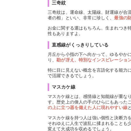
三奇紋
三奇紋は、運命線、太陽線、財運線が合
者の相」といい、非常に珍しく、
最強の
お金に関する運はもちろん、生まれつき
性もありますよ。
直感線がくっきりしている
月丘から小指の下へ向かって、ゆるやか
り、
勘が冴え、特別なインスピレーショ
特に目に見えない概念を言語化する能力
で活躍できるでしょう。
マスカケ線
マスカケ線とは、感情線と知能線が重な
す。歴史上の偉人の手のひらにもあった
の上に立つ器を備えた人に現れやすい線
マスカケ線を持つ人は強い個性と決断力
それゆえに人生で波乱に揉まれることも
変えて大成功を収めるでしょう。