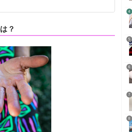
4
は？
5
6
7
8