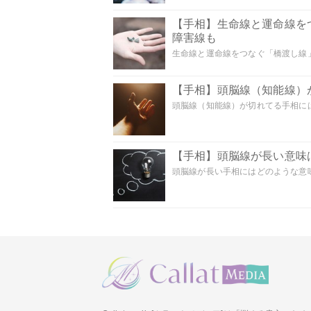
【手相】生命線と運命線を
障害線も
生命線と運命線をつなぐ「橋渡し線」
【手相】頭脳線（知能線）が
頭脳線（知能線）が切れてる手相には
【手相】頭脳線が長い意味は
頭脳線が長い手相にはどのような意味