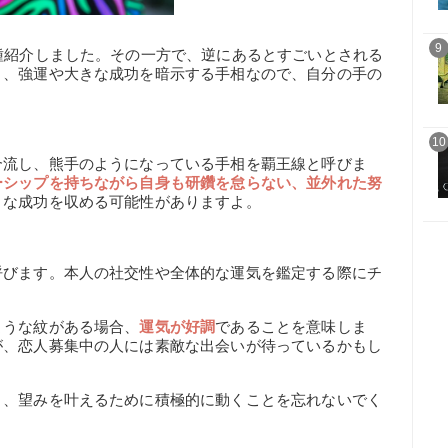
9
種紹介しました。その一方で、逆にあるとすごいとされる
く、強運や大きな成功を暗示する手相なので、自分の手の
10
合流し、熊手のようになっている手相を覇王線と呼びま
ーシップを持ちながら自身も研鑽を怠らない、並外れた努
きな成功を収める可能性がありますよ。
呼びます。本人の社交性や全体的な運気を鑑定する際にチ
ような紋がある場合、
運気が好調
であることを意味しま
が、恋人募集中の人には素敵な出会いが待っているかもし
く、望みを叶えるために積極的に動くことを忘れないでく