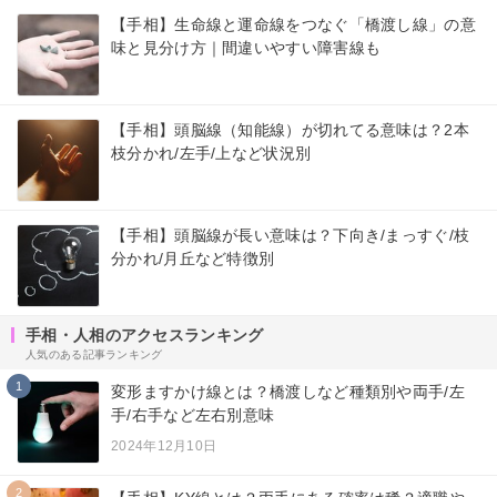
【手相】生命線と運命線をつなぐ「橋渡し線」の意
味と見分け方｜間違いやすい障害線も
【手相】頭脳線（知能線）が切れてる意味は？2本
枝分かれ/左手/上など状況別
【手相】頭脳線が長い意味は？下向き/まっすぐ/枝
分かれ/月丘など特徴別
手相・人相のアクセスランキング
人気のある記事ランキング
1
変形ますかけ線とは？橋渡しなど種類別や両手/左
手/右手など左右別意味
2024年12月10日
2