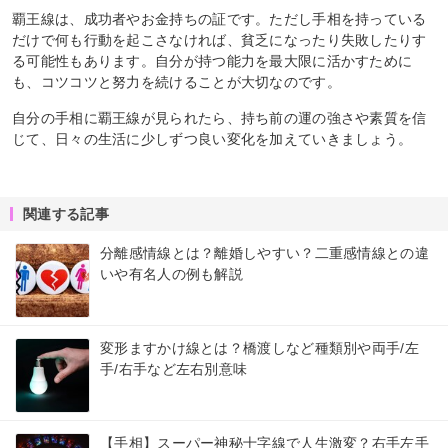
覇王線は、成功者やお金持ちの証です。ただし手相を持っている
だけで何も行動を起こさなければ、貧乏になったり失敗したりす
る可能性もあります。自分が持つ能力を最大限に活かすために
も、コツコツと努力を続けることが大切なのです。
自分の手相に覇王線が見られたら、持ち前の運の強さや素質を信
じて、日々の生活に少しずつ良い変化を加えていきましょう。
関連する記事
分離感情線とは？離婚しやすい？二重感情線との違
いや有名人の例も解説
変形ますかけ線とは？橋渡しなど種類別や両手/左
手/右手など左右別意味
【手相】スーパー神秘十字線で人生激変？右手左手