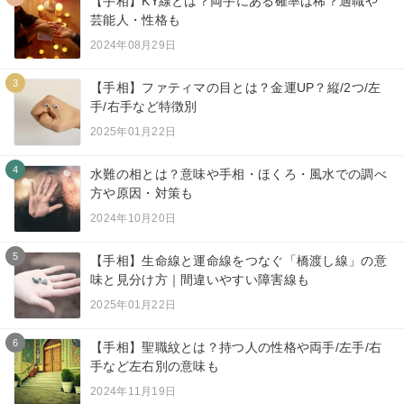
【手相】KY線とは？両手にある確率は稀？適職や
芸能人・性格も
2024年08月29日
3
【手相】ファティマの目とは？金運UP？縦/2つ/左
手/右手など特徴別
2025年01月22日
4
水難の相とは？意味や手相・ほくろ・風水での調べ
方や原因・対策も
2024年10月20日
5
【手相】生命線と運命線をつなぐ「橋渡し線」の意
味と見分け方｜間違いやすい障害線も
2025年01月22日
6
【手相】聖職紋とは？持つ人の性格や両手/左手/右
手など左右別の意味も
2024年11月19日