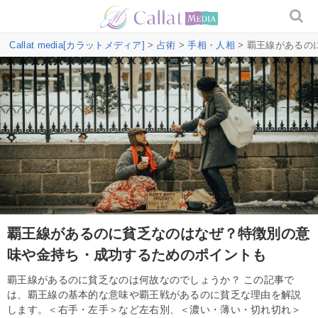
Callat media[カラットメディア]
>
占術
>
手相・人相
> 覇王線がある
覇王線があるのに貧乏なのはなぜ？特徴別の意
味や金持ち・成功するためのポイントも
覇王線があるのに貧乏なのは何故なのでしょうか？ この記事で
は、覇王線の基本的な意味や覇王戦があるのに貧乏な理由を解説
します。＜右手・左手＞など左右別、＜濃い・薄い・切れ切れ＞