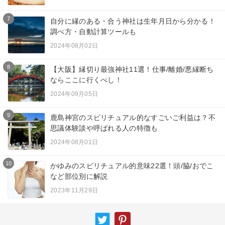
7
自分に縁のある・合う神社は生年月日から分かる！
調べ方・自動計算ツールも
2024年08月02日
8
【大阪】縁切り最強神社11選！仕事/離婚/悪縁断ち
ならここに行くべし！
2024年09月05日
9
鹿島神宮のスピリチュアル的なすごいご利益は？不
思議体験談や呼ばれる人の特徴も
2024年08月01日
10
かゆみのスピリチュアル的意味22選！頭/脇/おでこ
など部位別に解説
2023年11月29日