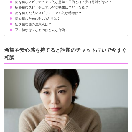
徳を積むスピリチュアル的な意味・目的とは？実は意味がない？
陰徳：人知れず行う善行
陽徳：人に感謝・認知される善行
徳を積むスピリチュアル的な効果は？どうなる？
①カルマの解消
②自分の心の満足を目指す
③徳が切れないようにする
④本当の幸せを手に入れる
徳を積んだ人のスピリチュアル的な特徴は？
人気が出る
開運につながる生活が送れる
オーラが高まる
霊格が上昇する
来世にもかかわりがある
徳を積むための5つの方法は？
美男美女で人相が良い
ポジティブな考え方ができる
自分の考えだけでなく周りの意見も尊重できる
感謝の気持ちが常にある
責任感がある
徳を積む際の注意点は？
①掃除をしたり他人のために行動する
②他人に物をあげる
③常に穏やかな雰囲気でいることを心がける
④他者や世の幸せを願う
⑤他人の相談に乗る
逆に徳がなくなるのはどんな行為？
自己犠牲は払わないようにする
見返りは求めないようにする
「無財の七施」を心がける
希望や安心感を持てると話題のチャット占いで今すぐ
相談