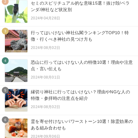
2
セミのスピリチュアル的な意味15選！抜け殻/ベラ
ンダ/神社など状況別
2024年04月28日
3
行ってはいけない神社仏閣ランキングTOP10！特
徴・行くべき神社の見つけ方も
2024年08月02日
4
恐山に行ってはいけない人の特徴10選！理由や注意
点・言い伝えも
2024年08月01日
5
縁切り神社に行ってはいけない？理由やNGな人の
特徴・参拝時の注意点を紹介
2024年08月02日
6
霊を寄せ付けないパワーストーン10選！除霊効果の
ある組み合わせも
2024年09月06日