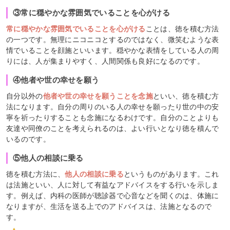
③常に穏やかな雰囲気でいることを心がける
常に穏やかな雰囲気でいることを心がける
ことは、徳を積む方法
の一つです。無理にニコニコとするのではなく、微笑むような表
情でいることを顔施といいます。穏やかな表情をしている人の周
りには、人が集まりやすく、人間関係も良好になるのです。
④他者や世の幸せを願う
自分以外の
他者や世の幸せを願うことを念施
といい、徳を積む方
法になります。自分の周りのいる人の幸せを願ったり世の中の安
寧を祈ったりすることも念施になるわけです。自分のことよりも
友達や同僚のことを考えられるのは、よい行いとなり徳を積んで
いるのです。
⑤他人の相談に乗る
徳を積む方法に、
他人の相談に乗る
というものがあります。これ
は法施といい、人に対して有益なアドバイスをする行いを示しま
す。例えば、内科の医師が聴診器で心音などを聞くのは、体施に
なりますが、生活を送る上でのアドバイスは、法施となるので
す。