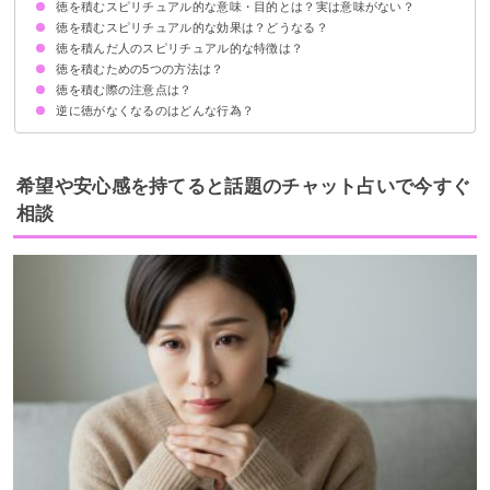
徳を積むスピリチュアル的な意味・目的とは？実は意味がない？
陰徳：人知れず行う善行
陽徳：人に感謝・認知される善行
徳を積むスピリチュアル的な効果は？どうなる？
①カルマの解消
②自分の心の満足を目指す
③徳が切れないようにする
④本当の幸せを手に入れる
徳を積んだ人のスピリチュアル的な特徴は？
人気が出る
開運につながる生活が送れる
オーラが高まる
霊格が上昇する
来世にもかかわりがある
徳を積むための5つの方法は？
美男美女で人相が良い
ポジティブな考え方ができる
自分の考えだけでなく周りの意見も尊重できる
感謝の気持ちが常にある
責任感がある
徳を積む際の注意点は？
①掃除をしたり他人のために行動する
②他人に物をあげる
③常に穏やかな雰囲気でいることを心がける
④他者や世の幸せを願う
⑤他人の相談に乗る
逆に徳がなくなるのはどんな行為？
自己犠牲は払わないようにする
見返りは求めないようにする
「無財の七施」を心がける
希望や安心感を持てると話題のチャット占いで今すぐ
相談