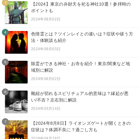
3
【2024】東京の弁財天を祀る神社10選！参拝時の
ポイントも
2024年08月02日
4
色情霊とは？ツインレイとの違いは？症状や祓う方
法・体験談も紹介
2024年09月03日
5
除霊ができる神社・お寺を紹介！東京/関東など地
域別に解説
2024年08月02日
6
靴紐が切れるスピリチュアル的意味は？縁起が悪
い/不吉？左右別に解説
2024年03月14日
7
【2024年8月8日】ライオンズゲートが開くときの
症状は？体調不良に？過ごし方も
2024年04月28日