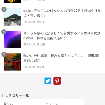
8
恐山に行ってはいけない人の特徴10選！理由や注意
点・言い伝えも
2024年08月01日
9
オーラが紫の人は珍しくて苦労する？前世や男女別
の性格・特徴と芸能人も紹介
2024年04月18日
10
呪いの神社10選｜恨みを晴らすならここ！関東/関
西別に紹介
2024年08月02日
カテゴリー一覧
夢占い
ニュース