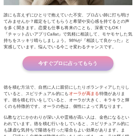
誰にも言えずにひとりで抱えていた不安、プロ占い師に打ち明け
てみませんか？鑑定をしてもらうと希望や安心感を持てるとの声
を多く聞きます。恋愛も仕事も将来のことも、深夜でもOK！
『チャット占いアプリCallat』で気軽に相談して、モヤモヤした気
持ちをスッキリ晴らしましょう。98%が『相談して良かった』と
実感しています。悩んでいる今こそ変わるチャンスです。
今すぐプロに占ってもらう
徳を積む方法で、自然に人に親切にしたりボランティアしたりし
ていると、スピリチュアル的にも
オーラが高まる
特徴がありま
す。徳を積む行いをしていると、オーラが大きく、キラキラと輝
くのも特徴的です。オーラの色は、個性によって異なります。
仏教などにかかわりが深い人や霊格が高い人は、金色になるとい
われています。徳を積む行いをしていると、スピリチュアル的に
も謙虚な気持ちで陽徳を行った場合もよい効果があります。ま