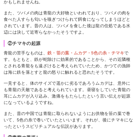
かもしれませんね。
また、ツバメの肉は青龍の大好物といわれており、ツバメの肉を
食べた人すらも匂いを嗅ぎつけられて餌食になってしまうほどと
されています。昔の人は、ツバメを食した後は龍の住処である水
辺には決して近寄らなかったそうですよ。
②チマキの起源
青龍の苦手なものは、
鉄・笹の葉・ムカデ・5色の糸・チマキ
で
す。もともと、鉄が蛇除けに効果的であることから、その近隣種
とされる青龍をも遠ざけると考えられていたため、かつての漁師
は海に鉄を落とすと龍の怒りに触れると恐れたそうです。
一見すると、体のサイズで遥かに劣るであろうムカデは、意外に
も青龍の天敵であると考えられています。昼寝をしていた青龍の
耳にムカデが入り込み、激痛をもたらしたという言い伝えが起源
になっているようですね。
また、昔の中国では青龍に取られないようにお供物を笹の葉で巻
いて、5色の糸で巻いていたといいます。それが、後にチマキにな
ったというスピリチュアルな伝説があります。