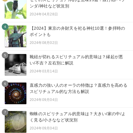
ンダ/神社など状況別
2024年04月28日
4
【2024】東京の弁財天を祀る神社10選！参拝時の
ポイントも
2024年08月02日
5
靴紐が切れるスピリチュアル的意味は？縁起が悪
い/不吉？左右別に解説
2024年03月14日
6
直感力の強い人のオーラの特徴は？直感力を高める
スピリチュアル的な方法も解説
2024年09月04日
7
蜘蛛のスピリチュアル的意味は？大きい/家の中/よ
く見る/小さななど状況別
2024年09月04日