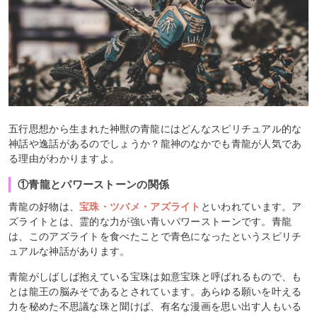
五行思想から生まれた神獣の青龍にはどんなスピリチュアル的な
神話や逸話があるのでしょうか？龍神のなかでも青龍が人気であ
る理由がわかりますよ。
①青龍とパワーストーンの関係
青龍の好物は、
宝珠・ツバメ・アズライト
といわれています。ア
ズライトとは、霊的な力が強い青いパワーストーンです。青龍
は、このアズライトを食べたことで青色になったというスピリチ
ュアルな神話があります。
青龍がしばしば抱えている宝珠は如意宝珠と呼ばれるもので、も
とは龍王の脳みそであるとされています。あらゆる願いを叶える
力を秘めた不思議な珠と聞けば、有名な漫画を思い出す人もいる