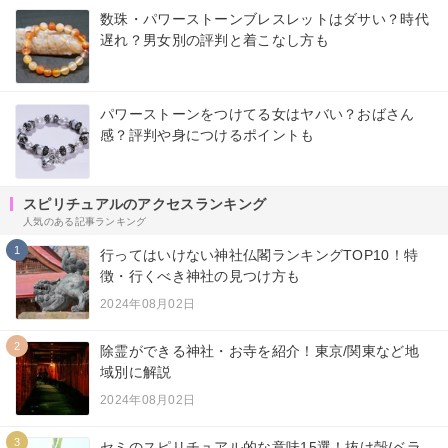
数珠・パワーストーンブレスレットはダサい？時代
遅れ？男女別の評判と着こなし方も
パワーストーンをつけてる女はヤバい？おばさん
感？評判や身につけるポイントも
スピリチュアルのアクセスランキング
人気のある記事ランキング
1
行ってはいけない神社仏閣ランキングTOP10！特
徴・行くべき神社の見つけ方も
2024年08月02日
2
除霊ができる神社・お寺を紹介！東京/関東など地
域別に解説
2024年08月02日
3
セミのスピリチュアル的な意味15選！抜け殻/ベラ