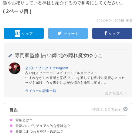
徴やお祀りしている神社も紹介するので参考にしてください。
( 2ページ目 )
2024年04月09日 更新
シェア
ツイート
シェア
専門家監修 |
占い師 北の隠れ魔女ゆうこ
公式HP
ブログ
X
Instagram
占い師／ヒーラー／スピリチュアルセラピスト
生まれながらの直感と霊感で占いを通してお客様に必要なメッセ
ージを届け、心を癒やしながら悩みを希望に変え、...
ライターの記事一覧
目次
青龍とは？
青龍のスピリチュアル的な意味は？
五行思想に基づく中国の伝説上の神獣
青龍にまつわる神話・逸話は？
①長男の守護神
②物事のはじまりの象徴
③成功の兆し
④出世の暗示
⑤富を招く象徴