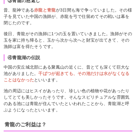
③青龍の恩返し
昔、龍神である
赤龍と青龍
が3日間も海で争っていました。その様
子を見ていた中国の漁師が、赤龍を弓で仕留めてその戦いは幕を
閉じたのです。
後日、青龍がその漁師に1つの玉を置いていきました。漁師がその
玉を家に持ち帰ると、玉から次から次へと財宝が出てきて、その
漁師は富を得たそうです。
④青龍湖の伝説
中国の安丘城北部にある聚鳳山の近くに、昔とても深くて巨大な
池がありました。
干ばつが起きても、その池だけは水がなくなる
ことはなかった
といいます。
池の周辺にはヒスイがあったり、珍しい色の植物や花があったり
してとても美しかったそうです。そんなスピリチュアルな雰囲気
のある池には青龍が住んでいたといわれたことから、青龍湖と呼
ぶようになったといいます。
青龍のご利益は？