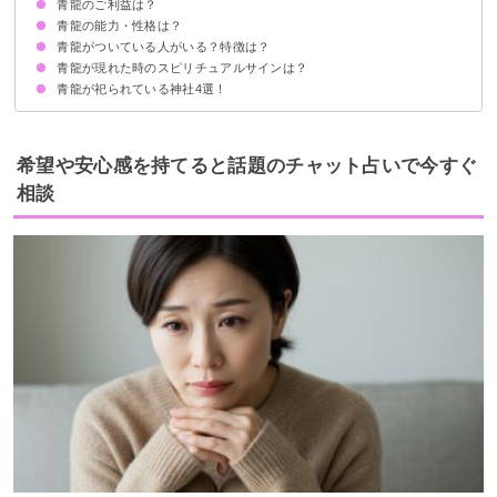
青龍のご利益は？
①青龍とパワーストーンの関係
②チマキの起源
③青龍の恩返し
④青龍湖の伝説
青龍の能力・性格は？
①金運上昇
②仕事運アップ
③勝負運増幅
④災難除け
⑤対人円満
青龍がついている人がいる？特徴は？
青龍が現れた時のスピリチュアルサインは？
真面目で誠実な性格
リーダーシップが高い
人の幸せを願う優しい性格
完璧主義の一面がある
前向きな性格
青龍が祀られている神社4選！
龍雲を見た
何度も虹を見た
数字の8をよく見る
①京都：八坂神社
②田無神社
③青龍神社（栃木県日光市）
④青龍神社（兵庫県明石市）
希望や安心感を持てると話題のチャット占いで今すぐ
相談