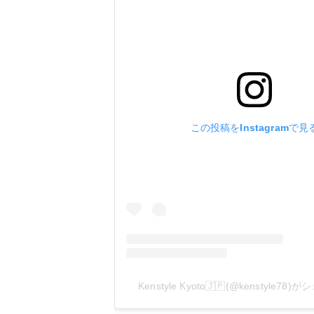
この投稿をInstagramで見
Kenstyle Kyoto🇯🇵(@kenstyle7