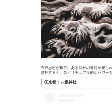
五行思想が根底にある龍神の青龍が祀ら
参拝すると、スピリチュアル的なパワー
①京都：八坂神社