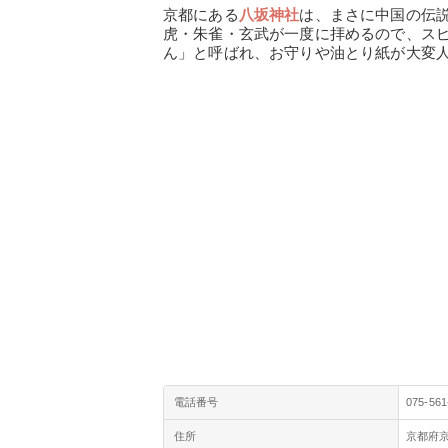
京都にある
八坂神社
は、まさに中国の伝
虎・朱雀・玄武が一度に拝めるので、ス
ん」と呼ばれ、お守りや油とり紙が大変
電話番号
075-561
住所
京都府京