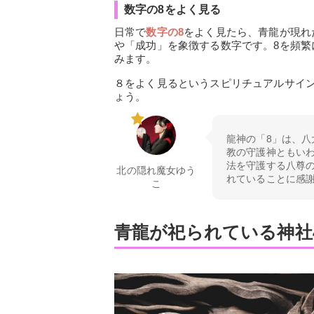
数字の8をよく見る
日常で
数字の8
をよく見たら、青龍が現れ
や「成功」を象徴する数字です。8を頻繁
みます。
８をよく見るというスピリチュアルサイ
ょう。
龍神の「8」は、八
教の守護神ともい
法を守護する八尊
北の隠れ魔女ゆう
れていることに感
こ
青龍が祀られている神社