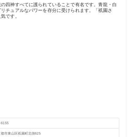
説の四神すべてに護られていることで有名です。青龍・白
ピリチュアルなパワーを存分に受けられます。「祇園さ
人気です。
-6155
都市東山区祇園町北側625