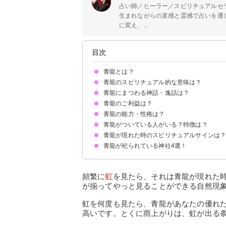
占い師／ヒーラー／スピリチュアルセ
生まれながらの直感と霊感で占いを通
に変え、...
目次
青龍とは？
青龍のスピリチュアル的な意味は？
五行思想に基づく中国の伝説上の神獣
青龍にまつわる神話・逸話は？
①長男の守護神
②物事のはじまりの象徴
③成功の兆し
④出世の暗示
⑤富を招く象徴
青龍のご利益は？
①青龍とパワーストーンの関係
②チマキの起源
③青龍の恩返し
④青龍湖の伝説
青龍の能力・性格は？
①金運上昇
②仕事運アップ
③勝負運増幅
④災難除け
⑤対人円満
青龍がついている人がいる？特徴は？
青龍が現れた時のスピリチュアルサインは
真面目で誠実な性格
リーダーシップが高い
人の幸せを願う優しい性格
完璧主義の一面がある
前向きな性格
青龍が祀られている神社4選！
龍雲を見た
何度も虹を見た
数字の8をよく見る
①京都：八坂神社
②田無神社
③青龍神社（栃木県日光市）
④青龍神社（兵庫県明石市）
頻繁に
虹
を見たら、それは青龍が現れた
が揃ってやっと見ることができる自然現
虹を何度も見たら、青龍があなたの優れ
高いです。とくに雨上がりは、虹が出る