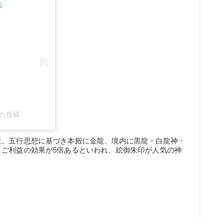
る
アした投稿
社。五行思想に基づき本殿に金龍、境内に黒龍・白龍神・
。ご利益の効果が5倍あるといわれ、絵御朱印が人気の神