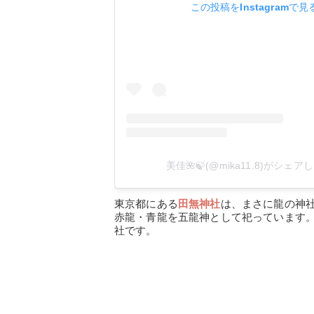
この投稿をInstagramで見
美佳🌺🍃(@mika11.8)がシェ
東京都にある
田無神社
は、まさに龍の神
赤龍・青龍を五龍神として祀っています
社です。