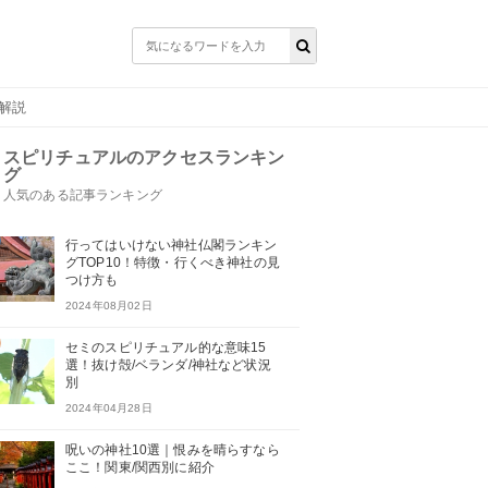
解説
スピリチュアルのアクセスランキン
グ
人気のある記事ランキング
行ってはいけない神社仏閣ランキン
グTOP10！特徴・行くべき神社の見
つけ方も
2024年08月02日
セミのスピリチュアル的な意味15
選！抜け殻/ベランダ/神社など状況
別
2024年04月28日
呪いの神社10選｜恨みを晴らすなら
ここ！関東/関西別に紹介