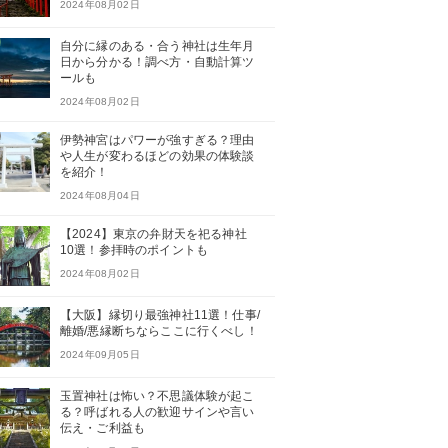
2024年08月02日
自分に縁のある・合う神社は生年月
日から分かる！調べ方・自動計算ツ
ールも
2024年08月02日
伊勢神宮はパワーが強すぎる？理由
や人生が変わるほどの効果の体験談
を紹介！
2024年08月04日
【2024】東京の弁財天を祀る神社
10選！参拝時のポイントも
2024年08月02日
【大阪】縁切り最強神社11選！仕事/
離婚/悪縁断ちならここに行くべし！
2024年09月05日
玉置神社は怖い？不思議体験が起こ
る？呼ばれる人の歓迎サインや言い
伝え・ご利益も