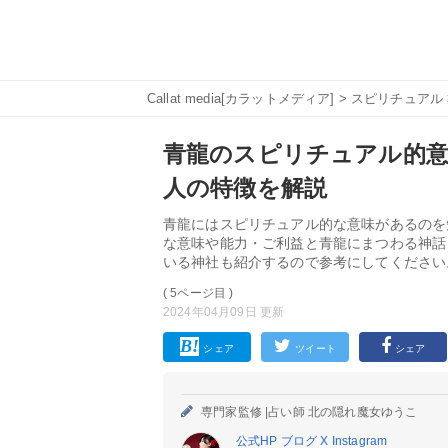
Callat media[カラットメディア]
>
スピリチュアル
青龍のスピリチュアル的意
人の特徴を解説
青龍にはスピリチュアル的な意味があるのを
な意味や能力・ご利益と青龍にまつわる神話
いる神社も紹介するので参考にしてください
( 5ページ目 )
2024年04月09日 更新
シェア
ツイート
シェア
専門家監修 |
占い師 北の隠れ魔女ゆうこ
公式HP
ブログ
X
Instagram