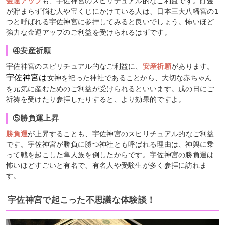
金運アップ
も、宇佐神宮のスピリチュアル的なご利益です。貯金
が貯まらず悩む人や宝くじにかけている人は、日本三大八幡宮の1
つと呼ばれる宇佐神宮に参拝してみると良いでしょう。怖いほど
強力な金運アップのご利益を受けられるはずです。
④安産祈願
宇佐神宮のスピリチュアル的なご利益に、
安産祈願
があります。
宇佐神宮は
女神を祀った神社であることから、大切な赤ちゃん
を元気に産むためのご利益が受けられるといいます。戌の日にご
祈祷を受けたり参拝したりすると、より効果的ですよ。
⑤勝負運上昇
勝負運
が上昇することも、宇佐神宮のスピリチュアル的なご利益
です。宇佐神宮が勝負に勝つ神社とも呼ばれる理由は、神輿に乗
って戦を起こした隼人族を倒したからです。宇佐神宮の勝負運は
怖いほどすごいと有名で、有名人や受験生が多く参拝に訪れま
す。
宇佐神宮で起こった不思議な体験談！