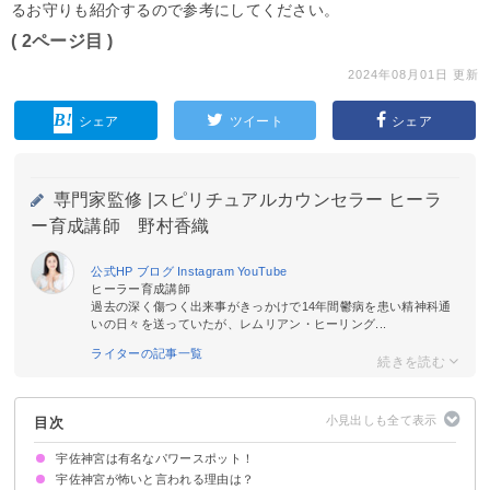
るお守りも紹介するので参考にしてください。
( 2ページ目 )
2024年08月01日 更新
シェア
ツイート
シェア
専門家監修 |
スピリチュアルカウンセラー ヒーラ
ー育成講師 野村香織
公式HP
ブログ
Instagram
YouTube
ヒーラー育成講師
過去の深く傷つく出来事がきっかけで14年間鬱病を患い精神科通
いの日々を送っていたが、レムリアン・ヒーリング...
ライターの記事一覧
目次
宇佐神宮は有名なパワースポット！
宇佐神宮が怖いと言われる理由は？