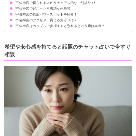
宇佐神宮で得られるスピリチュアル的なご利益5つ！
過去に二度焼き討ちに遭っているから
宇佐神宮が卑弥呼の墓だとされる説があるから
ご利益がすごすぎる
宇佐神宮で起こった不思議な体験談！
①縁結び
②家内安全
③金運アップ
④安産祈願
⑤勝負運上昇
宇佐神宮の見所パワースポットを紹介！
①参拝後に身体が軽くなった
②写真に不思議な光が写り込む
③宝くじに高額当選した
宇佐神宮のアクセス・買えるお守りは？
大鳥居・宇佐鳥居
夫婦岩
本殿
呉橋
大楠
宇佐神宮はカップルで参拝すると別れるという噂は本当？
アクセス
買えるお守り
御朱印
縁結びのご利益があるのでむしろ仲が深まる
噂が気になる場合の対処法
希望や安心感を持てると話題のチャット占いで今すぐ
相談