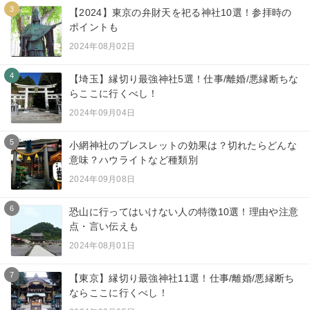
3
【2024】東京の弁財天を祀る神社10選！参拝時の
ポイントも
2024年08月02日
4
【埼玉】縁切り最強神社5選！仕事/離婚/悪縁断ちな
らここに行くべし！
2024年09月04日
5
小網神社のブレスレットの効果は？切れたらどんな
意味？ハウライトなど種類別
2024年09月08日
6
恐山に行ってはいけない人の特徴10選！理由や注意
点・言い伝えも
2024年08月01日
7
【東京】縁切り最強神社11選！仕事/離婚/悪縁断ち
ならここに行くべし！