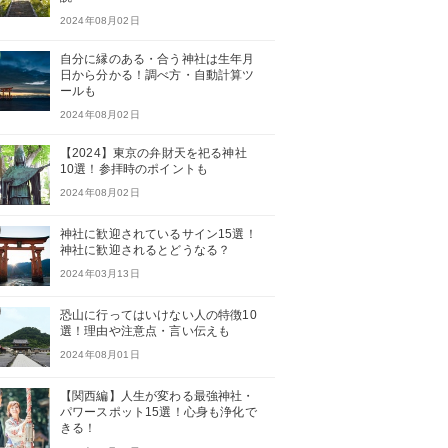
2024年08月02日
自分に縁のある・合う神社は生年月
日から分かる！調べ方・自動計算ツ
ールも
2024年08月02日
【2024】東京の弁財天を祀る神社
10選！参拝時のポイントも
2024年08月02日
神社に歓迎されているサイン15選！
神社に歓迎されるとどうなる？
2024年03月13日
恐山に行ってはいけない人の特徴10
選！理由や注意点・言い伝えも
2024年08月01日
【関西編】人生が変わる最強神社・
パワースポット15選！心身も浄化で
きる！