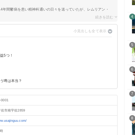
14年間鬱病を患い精神科通いの日々を送っていたが、レムリアン・
4
5
益5つ！
6
いう噂は本当？
7
-0001
佐市南宇佐2859
8
ww.usajinguu.com/
8時