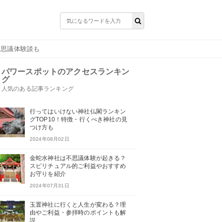
不思議体験談も
パワースポットのアクセスランキン
グ
人気のある記事ランキング
行ってはいけない神社仏閣ランキン
グTOP10！特徴・行くべき神社の見
つけ方も
2024年08月02日
金蛇水神社は不思議体験が起きる？
スピリチュアル的ご利益やおすすめ
お守りを紹介
2024年07月31日
玉置神社に行くと人生が変わる？理
由やご利益・参拝時のポイントも解
説