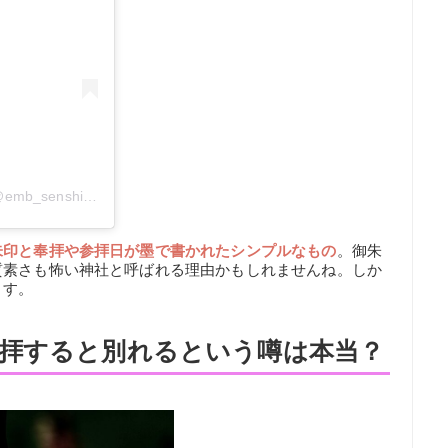
御朱印帳 製作販売 刺繍縫工処 千糸繍院(@emb_senshishuin)がシェアした投稿
朱印と奉拝や参拝日が墨で書かれたシンプルなもの
。御朱
質素さも怖い神社と呼ばれる理由かもしれませんね。しか
ます。
拝すると別れるという噂は本当？