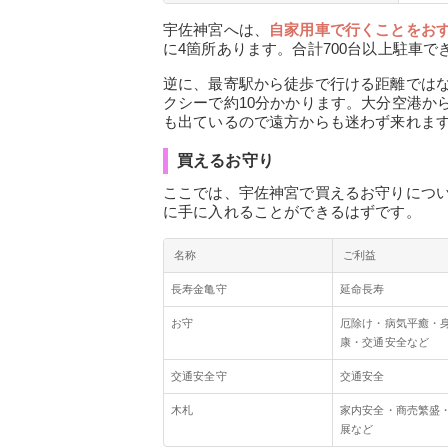
宇佐神宮へは、
自家用車で行くことをお
に4箇所あります。合計700台以上駐車
逆に、最寄駅から徒歩で行ける距離ではな
クシーで約10分かかります。大分空港か
も出ているので遠方からも迷わず来れま
買えるお守り
ここでは、宇佐神宮で買えるお守りにつ
に手に入れることができるはずです。
名称
ご利益
長寿金亀守
延命長寿
お守
厄除け・病気平癒・
康・交通安全など
交通安全守
交通安全
木札
家内安全・商売繁盛
展など