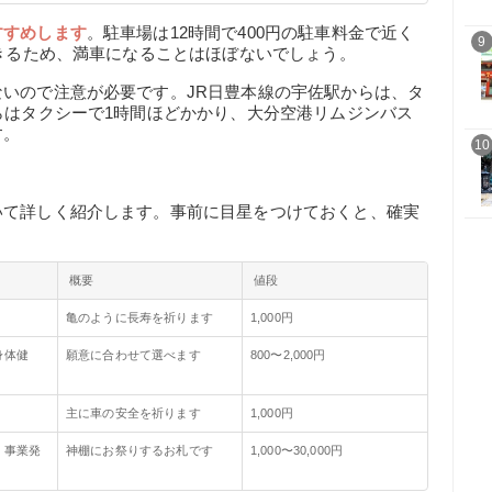
すすめします
。駐車場は12時間で400円の駐車料金で近く
9
できるため、満車になることはほぼないでしょう。
いので注意が必要です。JR日豊本線の宇佐駅からは、タ
らはタクシーで1時間ほどかかり、大分空港リムジンバス
す。
10
いて詳しく紹介します。事前に目星をつけておくと、確実
概要
値段
亀のように長寿を祈ります
1,000円
身体健
願意に合わせて選べます
800〜2,000円
主に車の安全を祈ります
1,000円
・事業発
神棚にお祭りするお札です
1,000〜30,000円