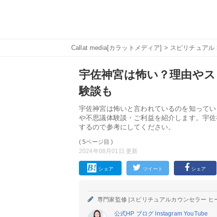
Callat media[カラットメディア]
>
スピリチュアル
宇佐神宮は怖い？理由やス
験談も
宇佐神宮は怖いと言われているのを知ってい
や不思議体験談・ご利益を紹介します。宇佐
するので参考にしてください。
( 5ページ目 )
2024年08月01日 更新
シェア
ツイート
シェア
専門家監修 |
スピリチュアルカウンセラー ヒ
公式HP
ブログ
Instagram
YouTube