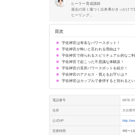
ヒーラー育成講師
過去の深く傷つく出来事がきっかけで
ヒーリング...
目次
宇佐神宮は有名なパワースポット！
宇佐神宮が怖いと言われる理由は？
宇佐神宮で得られるスピリチュアル的なご利
過去に二度焼き討ちに遭っているから
宇佐神宮が卑弥呼の墓だとされる説があるから
ご利益がすごすぎる
宇佐神宮で起こった不思議な体験談！
①縁結び
②家内安全
③金運アップ
④安産祈願
⑤勝負運上昇
宇佐神宮の見所パワースポットを紹介！
①参拝後に身体が軽くなった
②写真に不思議な光が写り込む
③宝くじに高額当選した
宇佐神宮のアクセス・買えるお守りは？
大鳥居・宇佐鳥居
夫婦岩
本殿
呉橋
大楠
宇佐神宮はカップルで参拝すると別れると
アクセス
買えるお守り
御朱印
縁結びのご利益があるのでむしろ仲が深まる
噂が気になる場合の対処法
電話番号
0978-37
住所
大分県宇
公式HP
http://w
営業時間
9時〜1