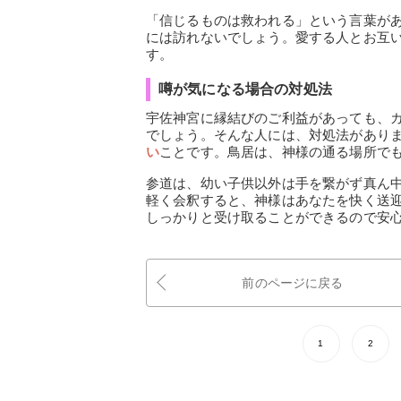
「信じるものは救われる」という言葉が
には訪れないでしょう。愛する人とお互
す。
噂が気になる場合の対処法
宇佐神宮に縁結びのご利益があっても、
でしょう。そんな人には、対処法があり
い
ことです。鳥居は、神様の通る場所で
参道は、幼い子供以外は手を繋がず真ん
軽く会釈すると、神様はあなたを快く送
しっかりと受け取ることができるので安
前のページに戻る
1
2