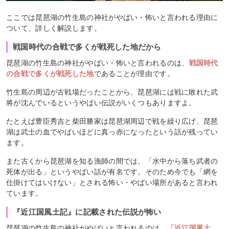
ここでは琵琶湖の竹生島の神社がやばい・怖いと言われる理由に
ついて、詳しく解説します。
戦国時代の合戦で多くが戦死した地だから
琵琶湖の竹生島の神社がやばい・怖いと言われるのは、
戦国時代
の合戦で多くが戦死した地
であることが理由です。
竹生島の周辺が古戦場だったことから、琵琶湖には戦に敗れた武
将が沈んでいるというやばい伝説がいくつもありますよ。
たとえば豊臣秀吉と柴田勝家は琵琶湖周辺で戦を繰り広げ、琵琶
湖は武士の血でやばいほどに真っ赤になったという話が残ってい
ます。
また古くから琵琶湖を知る漁師の間では、「水中から落ち武者の
死体が出る」というやばい話が有名です。そのため今でも「網を
仕掛けてはいけない」とされる怖い・やばい場所があると言われ
ています。
『近江国風土記』に記載された伝説が怖い
琵琶湖の竹生島の神社がやばいと言われるのは、
「近江国風土