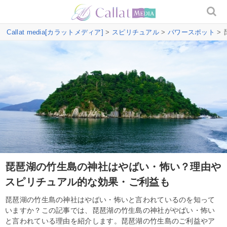
Callat media[カラットメディア]
>
スピリチュアル
>
パワースポット
>
琵琶湖の竹生島の神社はやばい・怖い？理由や
スピリチュアル的な効果・ご利益も
琵琶湖の竹生島の神社はやばい・怖いと言われているのを知って
いますか？この記事では、琵琶湖の竹生島の神社がやばい・怖い
と言われている理由を紹介します。琵琶湖の竹生島のご利益やア