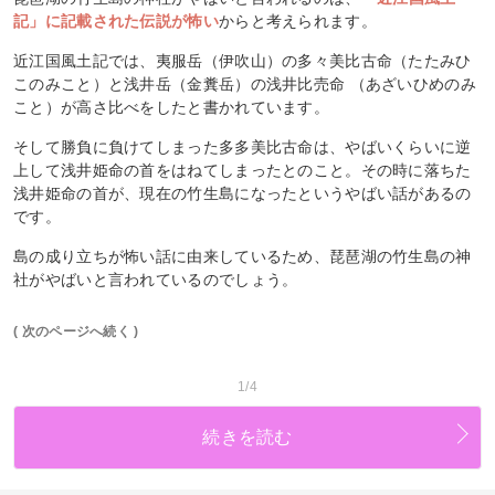
記」に記載された伝説が怖い
からと考えられます。
近江国風土記では、夷服岳（伊吹山）の多々美比古命（たたみひ
このみこと）と浅井岳（金糞岳）の浅井比売命 （あざいひめのみ
こと）が高さ比べをしたと書かれています。
そして勝負に負けてしまった多多美比古命は、やばいくらいに逆
上して浅井姫命の首をはねてしまったとのこと。その時に落ちた
浅井姫命の首が、現在の竹生島になったというやばい話があるの
です。
島の成り立ちが怖い話に由来しているため、琵琶湖の竹生島の神
社がやばいと言われているのでしょう。
( 次のページへ続く )
1/4
続きを読む