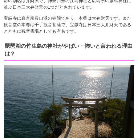
命の別名は弁財天で、神奈川県の江島神社と広島県の厳島神社に
並ぶ日本三大弁財天の1つだとされています。
宝厳寺は真言宗豊山派の寺院であり、本尊は大弁財天です。また
観音堂の本尊は千手観音菩薩で、宝厳寺は日本三大弁財天である
とともに観音霊場としても有名です。
琵琶湖の竹生島の神社がやばい・怖いと言われる理由
は？