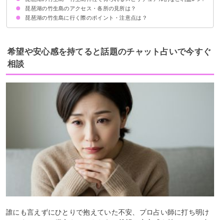
琵琶湖の竹生島のアクセス・各所の見所は？
①招財
②五穀豊穣
③恋愛成就
琵琶湖の竹生島に行く際のポイント・注意点は？
竹生島まではクルーズ船で移動
宝厳寺の情報・見所
竹生島神社の情報・見所
竹生島神社の願掛け：かわらけ投げについて
レジャーシーズンは混み合うので注意
宿泊はできない
階段が多いので歩きやすい靴が良い
希望や安心感を持てると話題のチャット占いで今すぐ
相談
誰にも言えずにひとりで抱えていた不安、プロ占い師に打ち明け