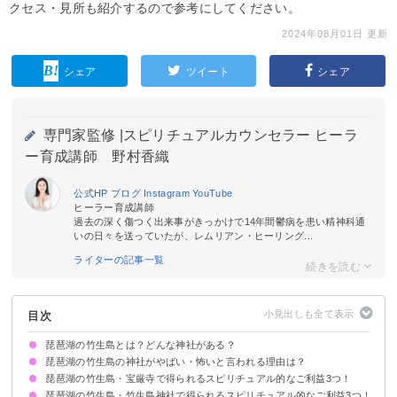
クセス・見所も紹介するので参考にしてください。
2024年08月01日 更新
シェア
ツイート
シェア
専門家監修 |
スピリチュアルカウンセラー ヒーラ
ー育成講師 野村香織
公式HP
ブログ
Instagram
YouTube
ヒーラー育成講師
過去の深く傷つく出来事がきっかけで14年間鬱病を患い精神科通
いの日々を送っていたが、レムリアン・ヒーリング...
ライターの記事一覧
目次
琵琶湖の竹生島とは？どんな神社がある？
琵琶湖の竹生島の神社がやばい・怖いと言われる理由は？
琵琶湖の竹生島・宝厳寺で得られるスピリチュアル的なご利益3つ！
戦国時代の合戦で多くが戦死した地だから
『近江国風土記』に記載された伝説が怖い
ご利益がすごすぎる
琵琶湖の竹生島・竹生島神社で得られるスピリチュアル的なご利益3つ！
①金運上昇
②仕事運アップ
③心願成就