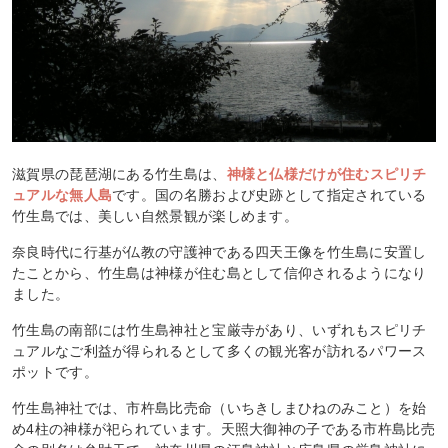
滋賀県の琵琶湖にある竹生島は、
神様と仏様だけが住むスピリチ
ュアルな無人島
です。国の名勝および史跡として指定されている
竹生島では、美しい自然景観が楽しめます。
奈良時代に行基が仏教の守護神である四天王像を竹生島に安置し
たことから、竹生島は神様が住む島として信仰されるようになり
ました。
竹生島の南部には竹生島神社と宝厳寺があり、いずれもスピリチ
ュアルなご利益が得られるとして多くの観光客が訪れるパワース
ポットです。
竹生島神社では、市杵島比売命（いちきしまひねのみこと）を始
め4柱の神様が祀られています。天照大御神の子である市杵島比売