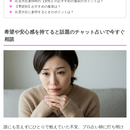
出雲大社参拝時の【女性】のおすすめの服装のポイントは？
襟付きのシャツ・ポロシャツ
スラックスやチノパン
スニーカーや革靴
【季節別】おすすめの服装は？
ロングスカートやワンピース
ローヒールやスニーカー
出雲大社に参拝するときのポイントは？
男性の夏の参拝時のおすすめの服装
女性の夏の参拝時のおすすめの服装
男性の冬の参拝時のおすすめの服装
女性の冬の参拝時のおすすめの服装
参拝前に手水舎で身を清める
参拝は二礼四拍手一礼
お賽銭は投げ入れない
希望や安心感を持てると話題のチャット占いで今すぐ
相談
誰にも言えずにひとりで抱えていた不安、プロ占い師に打ち明け