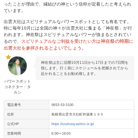
ったことが理由で、縁結びの神という信仰が定着したと考えられ
ています。
出雲大社はスピリチュアルなパワースポットとしても有名です。
特に毎年10月には全国の神々が出雲大社に集まる「神在祭」が行
われます。神在祭はスピリチュアルなパワーが強まるとされてい
神在祭の時期
るので、
スピリチュアルなご利益を受けたい方は
に
されるとよいでしょう
出雲大社を参拝
。
神在祭は主に旧暦10月11日から17日までの7日間を
指します。行く前にスケジュールを把握されてから
赴かれることをお勧め致します。
パワースポット
コネクター・タ
カシ
電話番号
0853-53-3100
住所
島根県出雲市大社町杵築東１９５
公式HP
https://izumooyashiro.or.jp/
営業時間
6:00〜19:00