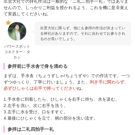
出雲大社での拝礼作法は一般的な「二礼二拍手一礼」ではありま
せんので、しっかりご利益を授かれるよう、これを機に是非覚え
て実践してくださいね。
出雲大社に限らず、他にも参拝の作法が決まってい
る神社がありますので、それに合わせてお参りされ
るのが良いでしょう。
パワースポット
コネクター・タ
カシ
参拝前に手水舎で身を清める
まずは、手水舎（ちょうずしゃ/ちょうずや）での作法です。一つ
ずつゆっくり、丁寧に行いましょう。また、
利き手に関わらず、
必ずひしゃくは右手で持ってください
ね。
1.手水舎に到着したら、ひしゃくを右手に持ち、水を汲む。
2.左手を洗い、次に右手を洗う。
3.左手に水を受け、口をすすぐ。
4.最後にひしゃくを立て、柄の部分を洗い流す。
参拝は二礼四拍手一礼