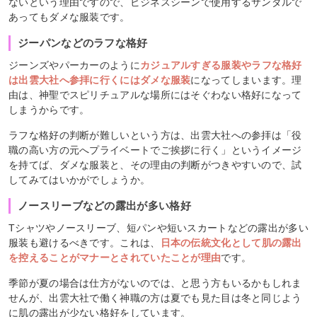
ないという理由ですので、ビジネスシーンで使用するサンダルで
あってもダメな服装です。
ジーパンなどのラフな格好
ジーンズやパーカーのように
カジュアルすぎる服装やラフな格好
は出雲大社へ参拝に行くにはダメな服装
になってしまいます。理
由は、神聖でスピリチュアルな場所にはそぐわない格好になって
しまうからです。
ラフな格好の判断が難しいという方は、出雲大社への参拝は「役
職の高い方の元へプライベートでご挨拶に行く」というイメージ
を持てば、ダメな服装と、その理由の判断がつきやすいので、試
してみてはいかがでしょうか。
ノースリーブなどの露出が多い格好
Tシャツやノースリーブ、短パンや短いスカートなどの露出が多い
服装も避けるべきです。これは、
日本の伝統文化として肌の露出
を控えることがマナーとされていたことが理由
です。
季節が夏の場合は仕方がないのでは、と思う方もいるかもしれま
せんが、出雲大社で働く神職の方は夏でも見た目は冬と同じよう
に肌の露出が少ない格好をしています。