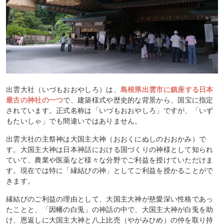
出雲大社（いづもおおやしろ）は、
島根県出雲市に鎮座する日本
最古の神社の一つ
で、建築様式や歴史的な背景から、国宝に指定
されています。正式名称は「いづもおおやしろ」ですが、「いず
もたいしゃ」でも間違いではありません。
出雲大社の主祭神は大国主大神（おおくにぬしのおおかみ）で
す。大国主大神は日本神話における国づくりの神様として知られ
ていて、農業や医薬など様々な分野でご利益を授けていただけま
す。現在では特に「縁結びの神」としてご利益を授かることがで
きます。
縁結びのご利益の理由として、大国主大神が慈愛深い性格であっ
たことと、「因幡の白兎」の神話の中で、大国主大神が白兎を助
け、恩返しに大国主大神と八上比売（やがみひめ）の仲を取り持