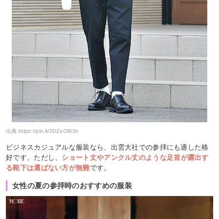
出典:
https://pin.it/3DZsOf63n
ビジネスカジュアルな服装なら、出雲大社での参拝にも適した格
好です。ただし、
ショート丈やアンクル丈のような足首が露出す
る靴下は選ばない方が無難
です。
女性の夏の参拝時のおすすめの服装