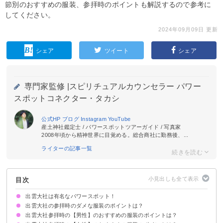
節別のおすすめの服装、参拝時のポイントも解説するので参考に
してください。
2024年09月09日 更新
シェア
ツイート
シェア
専門家監修 |
スピリチュアルカウンセラー パワー
スポットコネクター・タカシ
公式HP
ブログ
Instagram
YouTube
産土神社鑑定士 / パワースポットツアーガイド / 写真家
2008年頃から精神世界に目覚める。総合商社に勤務後、...
ライターの記事一覧
目次
出雲大社は有名なパワースポット！
出雲大社の参拝時のダメな服装のポイントは？
出雲大社参拝時の【男性】のおすすめの服装のポイントは？
サンダル
ジーパンなどのラフな格好
ノースリーブなどの露出が多い格好
派手な色や柄