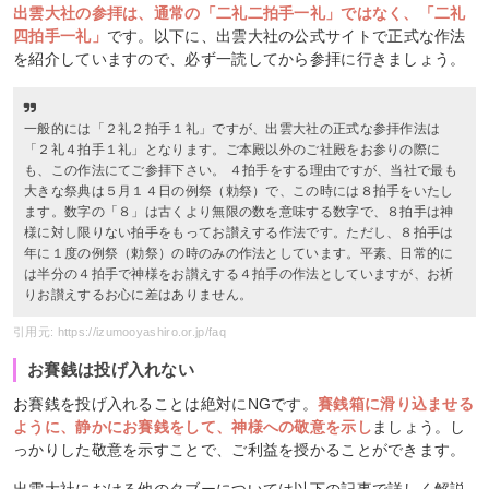
出雲大社の参拝は、通常の「二礼二拍手一礼」ではなく、「二礼
四拍手一礼」
です。以下に、出雲大社の公式サイトで正式な作法
を紹介していますので、必ず一読してから参拝に行きましょう。
一般的には「２礼２拍手１礼」ですが、出雲大社の正式な参拝作法は
「２礼４拍手１礼」となります。ご本殿以外のご社殿をお参りの際に
も、この作法にてご参拝下さい。 ４拍手をする理由ですが、当社で最も
大きな祭典は５月１４日の例祭（勅祭）で、この時には８拍手をいたし
ます。数字の「８」は古くより無限の数を意味する数字で、８拍手は神
様に対し限りない拍手をもってお讃えする作法です。ただし、８拍手は
年に１度の例祭（勅祭）の時のみの作法としています。平素、日常的に
は半分の４拍手で神様をお讃えする４拍手の作法としていますが、お祈
りお讃えするお心に差はありません。
引用元: https://izumooyashiro.or.jp/faq
お賽銭は投げ入れない
お賽銭を投げ入れることは絶対にNGです。
賽銭箱に滑り込ませる
ように、静かにお賽銭をして、神様への敬意を示し
ましょう。し
っかりした敬意を示すことで、ご利益を授かることができます。
出雲大社における他のタブーについては以下の記事で詳しく解説